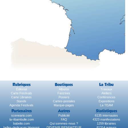
Rubriques
Boutiques
La Tribu
Éditorial
Albums
Travaux
Carte Festivals
Fanzines
Ateliers
Carte Libraires
Posters
Conférences
Stands
Cartes-postales
Expositions
Agenda Festivals
Marque-pages
La TEAM
Partenaires
Autres
Statistiques
sceneario.com
Publicité
6135 internautes
la-ribambulle.com
FAQ
4323 manifestations
babelio.com
Qui sommes-nous ?
1259 librairies
belles-dedicaces.blogspot
DEVENIR BIENFAITEUR
81314 auteurs