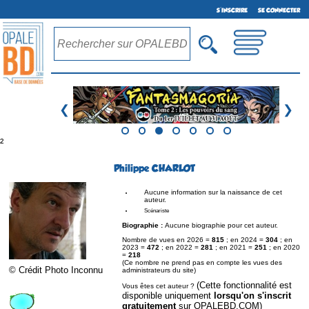
S'INSCRIRE
SE CONNECTER
❮
❯
²
Philippe CHARLOT
Aucune information sur la naissance de cet
auteur.
Scénariste
Biographie :
Aucune biographie pour cet auteur.
Nombre de vues en 2026 =
815
; en 2024 =
304
; en
2023 =
472
; en 2022 =
281
; en 2021 =
251
; en 2020
=
218
(Ce nombre ne prend pas en compte les vues des
© Crédit Photo Inconnu
administrateurs du site)
(Cette fonctionnalité est
Vous êtes cet auteur ?
disponible uniquement
lorsqu'on s'inscrit
gratuitement
sur OPALEBD.COM)