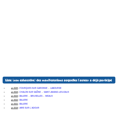
Liste (non exhaustive) des manifestations auquelles l'auteur a déjà participé
en 2025
:
FOURQUES SUR GARONNE
-
LABOURSE
en 2024
:
CHALON SUR SAÔNE
-
SAINT-AMAND-LES-EAUX
en 2023
:
BILLERE
-
BRUXELLES
-
MEAUX
en 2022
:
BILLERE
en 2021
:
BILLERE
en 2019
:
AIRE SUR L´ADOUR