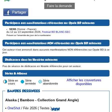
Faire la demande
Participera aux manifestations référencées sur Opale BD suivantes
SENS
(Yonne - France)
du 12 au 13 septembre 2026
,
Festival BD BLANC-SEC
Présent sur l'ensemble des jours de la manifestation.
Participera aux manifestations NON référencées sur Opale BD suivantes
Cet auteur n'est annoncé dans aucunes manifestations NON référencées sur Opale BD à ce
jour.
Dédicacera dans les librairies suivantes
Pas de séance de dédicaces en librairie référencée pour cet auteur.
Séries & Albums
Afficher les couvertures
Série en
Série
Série
cours
terminée
abandonnée
disponibles
BANDES DESSINÉES
Alaska ( Bamboo - Collection Grand Angle)
•
OneShot
/ Fév 2026 ( Textes )
NEW