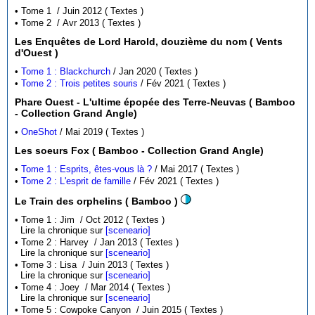
• Tome 1 / Juin 2012 ( Textes )
• Tome 2 / Avr 2013 ( Textes )
Les Enquêtes de Lord Harold, douzième du nom ( Vents
d'Ouest )
•
Tome 1 : Blackchurch
/ Jan 2020 ( Textes )
•
Tome 2 : Trois petites souris
/ Fév 2021 ( Textes )
Phare Ouest - L'ultime épopée des Terre-Neuvas ( Bamboo
- Collection Grand Angle)
•
OneShot
/ Mai 2019 ( Textes )
Les soeurs Fox ( Bamboo - Collection Grand Angle)
•
Tome 1 : Esprits, êtes-vous là ?
/ Mai 2017 ( Textes )
•
Tome 2 : L'esprit de famille
/ Fév 2021 ( Textes )
Le Train des orphelins ( Bamboo )
• Tome 1 : Jim / Oct 2012 ( Textes )
Lire la chronique sur
[sceneario]
• Tome 2 : Harvey / Jan 2013 ( Textes )
Lire la chronique sur
[sceneario]
• Tome 3 : Lisa / Juin 2013 ( Textes )
Lire la chronique sur
[sceneario]
• Tome 4 : Joey / Mar 2014 ( Textes )
Lire la chronique sur
[sceneario]
• Tome 5 : Cowpoke Canyon / Juin 2015 ( Textes )