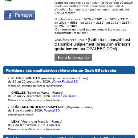
toutes les facettes de son talent et vous faire découvrir
quelques inédits dont la future série à laquelle il
s'attelle... La mare aux nymphes, sur un scénario de
Eric Corbeyran.
Nombre de vues en 2026 =
5302
; en 2024 =
3917
;
en 2023 =
5557
; en 2022 =
3152
; en 2021 =
2187
;
en 2020 =
1625
(Ce nombre ne prend pas en compte les vues des
administrateurs du site)
(Cette fonctionnalité est
Vous êtes cet auteur ?
disponible uniquement
lorsqu'on s'inscrit
gratuitement
sur OPALEBD.COM)
Faire la demande
Participera aux manifestations référencées sur Opale BD suivantes
PLAN-LES-OUATES
(pas de province suisse - Suisse)
du 19 au 20 septembre 2026
,
Watoo Festival BD
Présent sur l'ensemble des jours de la manifestation.
CHELLES
(Seine-et-Marne - France)
du 26 au 27 septembre 2026
,
Chelles en Bulles
Présent sur l'ensemble des jours de la manifestation.
CHÂTEAU-GONTIER-SUR-MAYENNE
(Mayenne - France)
du 3 au 4 octobre 2026
,
Festival BD
Date non communiquée
LEXY
(Meurthe-et-Moselle - France)
du 7 au 8 novembre 2026
,
Euro B.D.
Présent sur l'ensemble des jours de la manifestation.