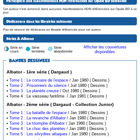
Participera aux manifestations NON référencées sur Opale BD suivantes
Cet auteur n'est annoncé dans aucunes manifestations NON référencées sur Opale BD à ce
jour.
Dédicacera dans les librairies suivantes
Pas de séance de dédicaces en librairie référencée pour cet auteur.
Séries & Albums
Afficher les couvertures
Série en
Série
Série
cours
terminée
abandonnée
disponibles
BANDES DESSINÉES
Albator - 1ère série ( Dargaud )
•
Tome 1 : Le corsaire de l'espace
/ Jan 1980 ( Dessins )
•
Tome 2 : Prisonniers du silence
/ Juil 1980 ( Dessins )
•
Tome 3 : La planète creuse
/ Oct 1980 ( Dessins )
• Tome 4 : Le vaisseau fantôme / Jan 1981 ( Dessins )
Albator - 2ème série ( Dargaud - Collection Junior)
•
Tome 1 : La bataille de l'espace
/ Jan 1980 ( Dessins )
•
Tome 2 : La revanche d'Albator
/ Jan 1980 ( Dessins )
•
Tome 3 : Le triomphe d'Albator
/ Jan 1980 ( Dessins )
•
Tome 4 : Le choc des planètes
/ Jan 1980 ( Dessins )
•
Tome 5 : Les silvydres attaques
/ Jan 1980 ( Dessins )