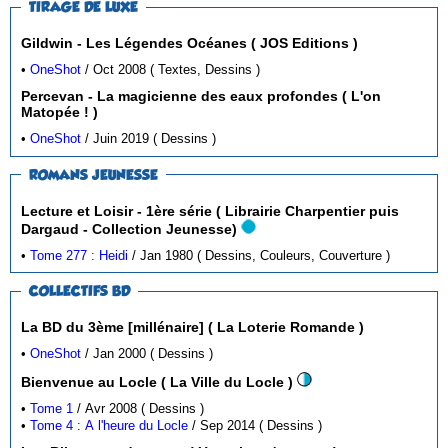
TIRAGE DE LUXE
Gildwin - Les Légendes Océanes ( JOS Editions )
•
OneShot
/ Oct 2008 ( Textes, Dessins )
Percevan - La magicienne des eaux profondes ( L'on
Matopée ! )
•
OneShot
/ Juin 2019 ( Dessins )
ROMANS JEUNESSE
Lecture et Loisir - 1ère série ( Librairie Charpentier puis
Dargaud - Collection Jeunesse)
•
Tome 277 : Heidi
/ Jan 1980 ( Dessins, Couleurs, Couverture )
COLLECTIFS BD
La BD du 3ème [millénaire] ( La Loterie Romande )
•
OneShot
/ Jan 2000 ( Dessins )
Bienvenue au Locle ( La Ville du Locle )
•
Tome 1
/ Avr 2008 ( Dessins )
•
Tome 4 : A l'heure du Locle
/ Sep 2014 ( Dessins )