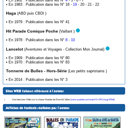
• En 1982 : Publication dans les N°
4
- 5 - 6 - 7
• En 1983 : Publication dans les N° 18 -
19
- 20 - 21 - 22
Haga
(ABD puis CBDI )
• En 1979 : Publication dans les N° 41
Hit Parade Comique Poche
(Vaillant )
• En 1978 : Publication dans les N°
8
-
10
Lancelot
(Aventures et Voyages - Collection Mon Journal)
• En 1969 : Publication dans les N° 80
• En 1970 : Publication dans les N° 83
Tonnerre de Bulles - Hors-Série
(Les petits sapristains )
• En 2014 : Publication dans les N° 3
Sites WEB faisant référence à l'auteur
Une Interview Vidéo sur la chaine Youtube de Dominik Vallet
(www.youtube.com/watch?v=WCsoLgrXXhA)
Affiches de festivals réalisées par l'auteur