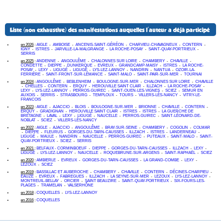
Liste (non exhaustive) des manifestations auquelles l'auteur a déjà participé
en 2026
:
AIGLE
-
AMBOISE
-
ANCENIS-SAINT-GÉRÉON
-
CHARVIEU-CHAVAGNEUX
-
CONTERN
-
IGNY
-
ISTRES
-
JARVILLE-LA-MALGRANGE
-
LA ROCHE-POSAY
-
SAINT-QUAY-PORTRIEUX
-
SERRIS
en 2025
:
ANDENNE
-
ANGOULÊME
-
CHALONNES SUR LOIRE
-
CHAMBERY
-
CHAVILLE
-
CONDETTE
-
DIEPPE
-
DUNKERQUE
-
EVREUX
-
GRANDCAMP-MAISY
-
ISTRES
-
LA ROCHE-
POSAY
-
LEXY
-
LIGUGÉ
-
LIGUGÉ
-
LYS-LEZ-LANNOY
-
NANDRIN
-
NANTUA
-
OZOIR-LA-
FERRIÈRE
-
SAINT-FRONT-SUR-LÉMANCE
-
SAINT-MALO
-
SAINT-PAIR-SUR-MER
-
TOURNAI
en 2024
:
ANGOULÊME
-
BEBLENHEIM
-
BOULOGNE-SUR-MER
-
CHALONNES SUR LOIRE
-
CHAVILLE
-
CHELLES
-
CONTERN
-
ERQUY
-
HEROUVILLE SAINT CLAIR
-
ILLZACH
-
LA ROCHE-POSAY
-
LEXY
-
LYS-LEZ-LANNOY
-
PERROS-GUIREC
-
SAINT-OUEN-LES-VIGNES
-
SCIEZ
-
SEMUR EN
AUXOIS
-
SERRIS
-
STRASBOURG
-
TEMPLOUX
-
TOURS
-
VILLERS-LÈS-NANCY
-
VITRY-LE-
FRANCOIS
en 2023
:
AIGLE
-
AJACCIO
-
BLOIS
-
BOULOGNE-SUR-MER
-
BRIONNE
-
CHAVILLE
-
CONTERN
-
ERQUY
-
GRADIGNAN
-
HEROUVILLE SAINT CLAIR
-
ISTRES
-
ISTRES
-
LA GUERCHE DE
BRETAGNE
-
LAVAL
-
LEXY
-
LIGUGÉ
-
NAUCELLE
-
PERROS-GUIREC
-
SAINT-LÉONARD-DE-
NOBLAT
-
SCIEZ
-
VILLERS-LÈS-NANCY
en 2022
:
AIGLE
-
AJACCIO
-
ANGOULÊME
-
BRAY-SUR-SEINE
-
CHAMBERY
-
COGOLIN
-
COLMAR
-
DIEPPE
-
FLEURUS
-
GORGES-DU-TARN-CAUSSES
-
ILLZACH
-
ISTRES
-
LANDERNEAU
-
LIGUGÉ
-
MAULE
-
NANDRIN
-
NAUCELLE
-
PERROS-GUIREC
-
PUTEAUX
-
SAINT-MALO
-
SAINT-
QUAY-PORTRIEUX
-
SCIEZ
-
SERRIS
en 2021
:
BELFAUX - CORMINBOEUF
-
DIEPPE
-
GORGES-DU-TARN-CAUSSES
-
ILLZACH
-
LEXY
-
LIGUGÉ
-
LYS-LEZ-LANNOY
-
NAUCELLE
-
ROQUEBRUNE-SUR-ARGENS
-
SAINT-RAPHAËL
-
SCIEZ
en 2020
:
AMBIERLE
-
EVREUX
-
GORGES-DU-TARN-CAUSSES
-
LA GRAND-COMBE
-
LEXY
-
LEZOUX
-
SCIEZ
en 2019
:
BASSILLAC ET AUBEROCHE
-
CHAMBERY
-
CHAVILLE
-
CONTERN
-
DÉCINES-CHARPIEU
-
EAUZE
-
EVREUX
-
FABREGUES
-
ILLZACH
-
LA SEYNE-SUR-MER
-
LEZOUX
-
LYS-LEZ-LANNOY
-
MONTREUIL-BELLAY
-
ORCIER
-
SAINT BEAUZIRE
-
SAINT-QUAY-PORTRIEUX
-
SIX-FOURS-LES-
PLAGES
-
TRAMELAN
-
VALSERHÔNE
en 2018
:
COQUELLES
-
LYS-LEZ-LANNOY
en 2016
:
COQUELLES