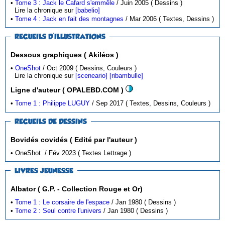
•
Tome 3 : Jack le Cafard s'emmêle
/ Juin 2005 ( Dessins )
Lire la chronique sur
[babelio]
•
Tome 4 : Jack en fait des montagnes
/ Mar 2006 ( Textes, Dessins )
RECUEILS D'ILLUSTRATIONS
Dessous graphiques ( Akiléos )
•
OneShot
/ Oct 2009 ( Dessins, Couleurs )
Lire la chronique sur
[sceneario]
[ribambulle]
Ligne d'auteur ( OPALEBD.COM )
•
Tome 1 : Philippe LUGUY
/ Sep 2017 ( Textes, Dessins, Couleurs )
RECUEILS DE DESSINS
Bovidés covidés ( Edité par l'auteur )
• OneShot / Fév 2023 ( Textes Lettrage )
LIVRES JEUNESSE
Albator ( G.P. - Collection Rouge et Or)
•
Tome 1 : Le corsaire de l'espace
/ Jan 1980 ( Dessins )
•
Tome 2 : Seul contre l'univers
/ Jan 1980 ( Dessins )