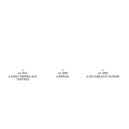
en 2012
en 2006
en 2006
à SAINT PARRES AUX
à BRÉHAL
à LES SABLES-D´OLONNE
TERTRES