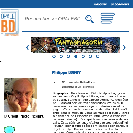
S'INSCRIRE
SE CONNECTER
❮
❯
²
Philippe LUGUY
Né en Novembre 1948 en France
Dessinateur de BD , Scénariste
Biographie :
Né à Paris en 1948, Philippe Luguy, de
son vrai nom Guy-Philippe Liéron, est un autodidacte
du dessin. Sa très longue carrière commence dès l'âge
de 19 ans au sein de très nombreuses revues où Il
dessinera des centaines de jeux, d'illustrations et de
gags… C'est avec le personnage du grillon Sylvio qu'il
entre dans le milieu du 9ème art mais c'est surtout avec
© Crédit Photo Inconnu
la naissance de Percevan en 1981 (avec la complicité
de Jean Léturgie) qu'il acquit la reconnaissance de ses
pairs. Cette série continue d'ailleurs encore aujourd'hui.
Pourtant bien d'autres séries ont émaillés son parcours
: Cyril, Karolyn, Gildwin pour ne citer que les plus
connues. Cette collection va vous montrer presque