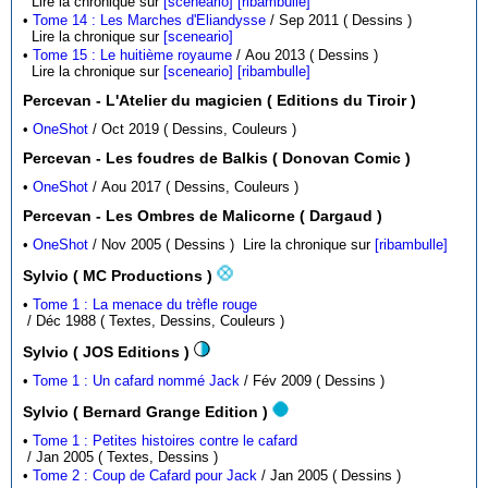
Lire la chronique sur
[sceneario]
[ribambulle]
•
Tome 14 : Les Marches d'Eliandysse
/ Sep 2011 ( Dessins )
Lire la chronique sur
[sceneario]
•
Tome 15 : Le huitième royaume
/ Aou 2013 ( Dessins )
Lire la chronique sur
[sceneario]
[ribambulle]
Percevan - L'Atelier du magicien ( Editions du Tiroir )
•
OneShot
/ Oct 2019 ( Dessins, Couleurs )
Percevan - Les foudres de Balkis ( Donovan Comic )
•
OneShot
/ Aou 2017 ( Dessins, Couleurs )
Percevan - Les Ombres de Malicorne ( Dargaud )
•
OneShot
/ Nov 2005 ( Dessins )
Lire la chronique sur
[ribambulle]
Sylvio ( MC Productions )
•
Tome 1 : La menace du trèfle rouge
/ Déc 1988 ( Textes, Dessins, Couleurs )
Sylvio ( JOS Editions )
•
Tome 1 : Un cafard nommé Jack
/ Fév 2009 ( Dessins )
Sylvio ( Bernard Grange Edition )
•
Tome 1 : Petites histoires contre le cafard
/ Jan 2005 ( Textes, Dessins )
•
Tome 2 : Coup de Cafard pour Jack
/ Jan 2005 ( Dessins )