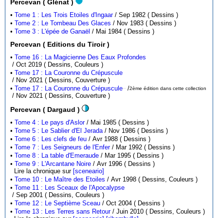
Percevan ( Glénat )
•
Tome 1 : Les Trois Etoiles d'Ingaar
/ Sep 1982 ( Dessins )
•
Tome 2 : Le Tombeau Des Glaces
/ Nov 1983 ( Dessins )
•
Tome 3 : L'épée de Ganaël
/ Mai 1984 ( Dessins )
Percevan ( Editions du Tiroir )
•
Tome 16 : La Magicienne Des Eaux Profondes
/ Oct 2019 ( Dessins, Couleurs )
•
Tome 17 : La Couronne du Crépuscule
/ Nov 2021 ( Dessins, Couverture )
•
Tome 17 : La Couronne du Crépuscule
/
2ème édition dans cette collection
( Tirage limité )
/ Nov 2021 ( Dessins, Couverture )
Percevan ( Dargaud )
•
Tome 4 : Le pays d'Aslor
/ Mai 1985 ( Dessins )
•
Tome 5 : Le Sablier d'El Jerada
/ Nov 1986 ( Dessins )
•
Tome 6 : Les clefs de feu
/ Avr 1988 ( Dessins )
•
Tome 7 : Les Seigneurs de l'Enfer
/ Mar 1992 ( Dessins )
•
Tome 8 : La table d'Emeraude
/ Mar 1995 ( Dessins )
•
Tome 9 : L'Arcantane Noire
/ Avr 1996 ( Dessins )
Lire la chronique sur
[sceneario]
•
Tome 10 : Le Maître des Etoiles
/ Avr 1998 ( Dessins, Couleurs )
•
Tome 11 : Les Sceaux de l'Apocalypse
/ Sep 2001 ( Dessins, Couleurs )
•
Tome 12 : Le Septième Sceau
/ Oct 2004 ( Dessins )
•
Tome 13 : Les Terres sans Retour
/ Juin 2010 ( Dessins, Couleurs )