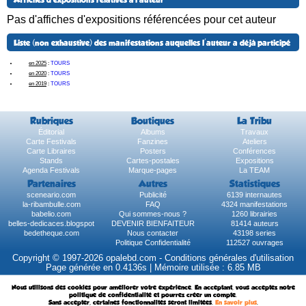
Affiches d'expositions relatives à l'auteur
Pas d'affiches d'expositions référencées pour cet auteur
Liste (non exhaustive) des manifestations auquelles l'auteur a déjà participé
en 2025
:
TOURS
en 2020
:
TOURS
en 2019
:
TOURS
Rubriques
Boutiques
La Tribu
Éditorial
Albums
Travaux
Carte Festivals
Fanzines
Ateliers
Carte Libraires
Posters
Conférences
Stands
Cartes-postales
Expositions
Agenda Festivals
Marque-pages
La TEAM
Partenaires
Autres
Statistiques
sceneario.com
Publicité
6139 internautes
la-ribambulle.com
FAQ
4324 manifestations
babelio.com
Qui sommes-nous ?
1260 librairies
belles-dedicaces.blogspot
DEVENIR BIENFAITEUR
81414 auteurs
bedetheque.com
Nous contacter
43198 series
Politique Confidentialité
112527 ouvrages
Copyright © 1997-2026 opalebd.com -
Conditions générales d'utilisation
Page générée en 0.4136s | Mémoire utilisée : 6.85 MB
Nous utilisons des cookies pour améliorer votre expérience. En acceptant, vous acceptez notre
politique de confidentialité et pourrez créer un compte.
Sans accepter, certaines fonctionnalités seront limitées.
En savoir plus
.