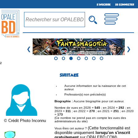
S'INSCRIRE
SE CONNECTER
❮
❯
²
SHIITAKE
Aucune information sur la naissance de cet
auteur.
Profession(s) non précisée(s)
Biographie :
Aucune biographie pour cet auteur.
Nombre de vues en 2026 =
545
; en 2024 =
292
; en
2023 =
311
; en 2022 =
270
; en 2021 =
251
; en 2020
=
173
(Ce nombre ne prend pas en compte les vues des
© Crédit Photo Inconnu
administrateurs du site)
(Cette fonctionnalité est
Vous êtes cet auteur ?
disponible uniquement
lorsqu'on s'inscrit
gratuitement
sur OPALEBD.COM)