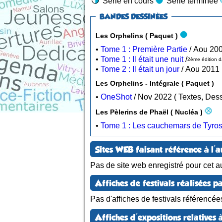
Série en cours
Série terminée
BANDES DESSINÉES
Les Orphelins ( Paquet )
•
Tome 1 : Première Partie
•
Tome 1 : Il était une nuit
/
2ème édition da
•
Tome 2 : Il était un jour
Les Orphelins - Intégrale ( Paquet )
•
OneShot
/ Nov 2022 ( Tex
Les Pèlerins de Phaël ( Nucléa )
•
Tome 1 : Les cauchemars de Tyro
Sites WEB faisant référence à l'a
Pas de site web enregistré pour cet au
Affiches de festivals réalisées pa
Pas d'affiches de festivals référencée
Affiches d'expositions relatives à