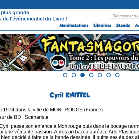
 plus grande
 de l'événementiel du Livre !
Manifestations
Librairies
Stands
A
Cyril KNITTEL
i 1974 dans la ville de MONTROUGE (France)
ur de BD , Scénariste
Cyril passe son enfance à Montrouge puis dans le bocage norma
ui une véritable passion. Après un baccalauréat d'Arts Plastiques, 
ien décidé à faire de la bande dessinée, il quitte ses études af