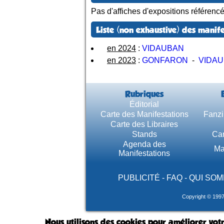
Pas d'affiches d'expositions référenc
Liste (non exhaustive) des manife
en 2024
:
VIDAUBAN
en 2023
:
GONFARON
-
VIDA
Rubriques
Éditorial
Carte des Manifestations
Fanzi
Carte des Libraires
Stands
Car
Agenda des
Ma
Manifestations
PUBLICITÉ
-
FAQ
-
QUI SOM
Copyright © 199
Nous utilisons des cookies pour améliorer votr