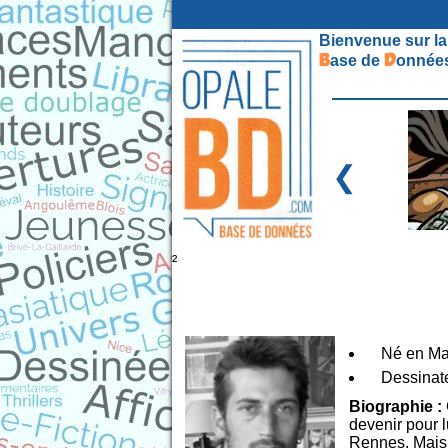
Bienvenue sur la
B
D
ase de
onnées
❮
²
Né en Ma
Dessinate
Biographie :
devenir pour l
Rennes. Mais b