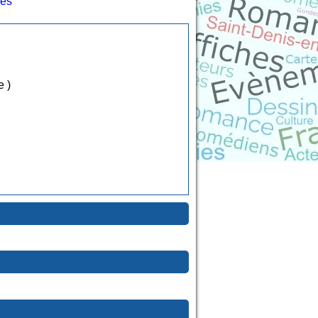
les
e )