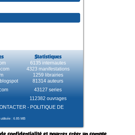
es
Statistiques
com
6135 internautes
e.com
4323 manifestations
om
1259 librairies
.blogspot
81314 auteurs
.com
43127 series
112382 ouvrages
CONTACTER
-
POLITIQUE DE
tilisée : 6.85 MB
 de confidentialité et pourrez créer un compte.