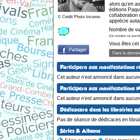
alors qu'en a
éditions Paque
collaboration 
© Crédit Photo Inconnu
apprécie auta
Nombre de vu
(Ce nombre ne prend 
Vous êtes cet
Faire la deman
Participera aux manifestations r
Cet auteur n'est annoncé dans aucune
Participera aux manifestations 
Cet auteur n'est annoncé dans aucun
Dédicacera dans les librairies su
Pas de séance de dédicaces en librair
Séries & Albums