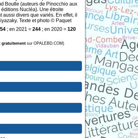
aud Boutle (auteurs de Pinocchio aux
 éditions Nucléa). Une étroite
ussi divers que variés. En effet, il
Miyazaky. Texte et photo © Paquet
54
; en 2021 =
244
; en 2020 =
120
t gratuitement
sur OPALEBD.COM)