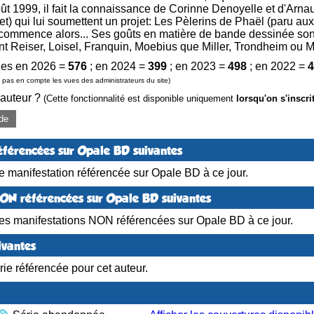
oût 1999, il fait la connaissance de Corinne Denoyelle et d'Arn
t) qui lui soumettent un projet: Les Pèlerins de Phaël (paru aux
commence alors... Ses goûts en matière de bande dessinée sont a
nt Reiser, Loisel, Franquin, Moebius que Miller, Trondheim ou 
es en 2026 =
576
; en 2024 =
399
; en 2023 =
498
; en 2022 =
4
pas en compte les vues des administrateurs du site)
 auteur ?
(Cette fonctionnalité est disponible uniquement
lorsqu'on s'inscri
de
éférencées sur Opale BD suivantes
 manifestation référencée sur Opale BD à ce jour.
NON référencées sur Opale BD suivantes
es manifestations NON référencées sur Opale BD à ce jour.
ivantes
ie référencée pour cet auteur.