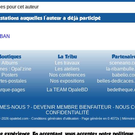
ées pour cet auteur
stations auquelles l'auteur a déjà participé
UBAN
Boutiques
La Tribu
Partenair
Albums
Les travaux
sceneario.
nes : Opal'zine
Les ateliers
la-ribambull
Posters
Nos conférences
babelio.c
tes-postales
Nos expositions
belles-dedicaces
rque-pages
La TEAM OpaleBD
bedetheque
MES-NOUS ?
-
DEVENIR MEMBRE BIENFAITEUR
-
NOUS 
CONFIDENTIALITÉ
7-2026 opalebd.com -
Conditions générales d'utilisation
- Page générée en 0.4072s | Mémoire u
e expérience. En acceptant, vous acceptez notre politique