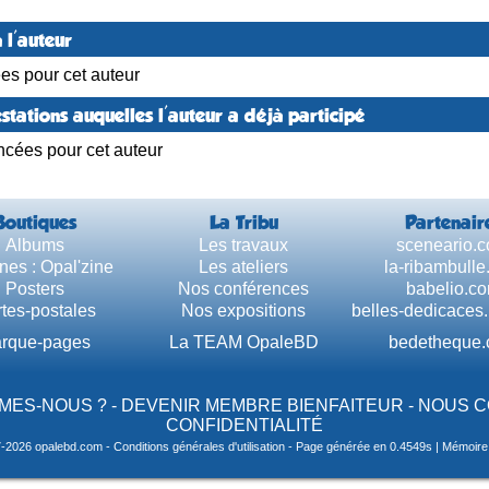
 l'auteur
ées pour cet auteur
stations auquelles l'auteur a déjà participé
ncées pour cet auteur
Boutiques
La Tribu
Partenair
Albums
Les travaux
sceneario.
nes : Opal'zine
Les ateliers
la-ribambull
Posters
Nos conférences
babelio.c
tes-postales
Nos expositions
belles-dedicaces
rque-pages
La TEAM OpaleBD
bedetheque
MES-NOUS ?
-
DEVENIR MEMBRE BIENFAITEUR
-
NOUS 
CONFIDENTIALITÉ
7-2026 opalebd.com -
Conditions générales d'utilisation
- Page générée en 0.4549s | Mémoire u