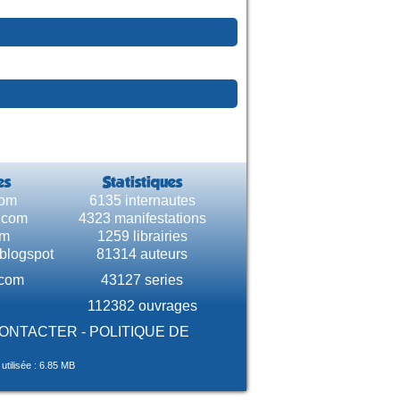
es
Statistiques
com
6135 internautes
e.com
4323 manifestations
om
1259 librairies
.blogspot
81314 auteurs
.com
43127 series
112382 ouvrages
CONTACTER
-
POLITIQUE DE
tilisée : 6.85 MB