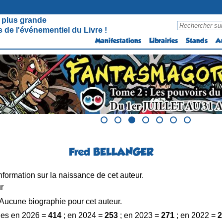
 plus grande
 de l'événementiel du Livre !
Manifestations
Librairies
Stands
A
Fred BELLANGER
formation sur la naissance de cet auteur.
ur
Aucune biographie pour cet auteur.
es en 2026 =
414
; en 2024 =
253
; en 2023 =
271
; en 2022 =
2