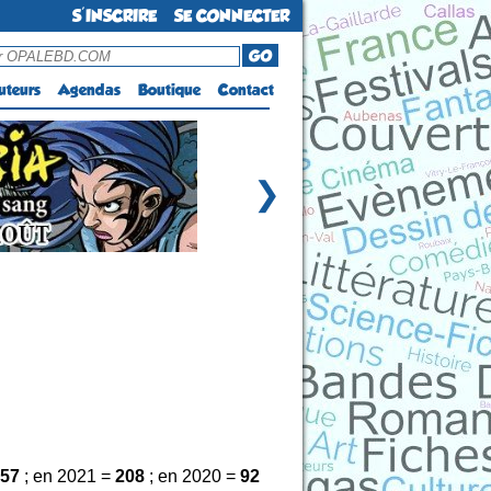
S'INSCRIRE
SE CONNECTER
GO
uteurs
Agendas
Boutique
Contact
❯
57
; en 2021 =
208
; en 2020 =
92