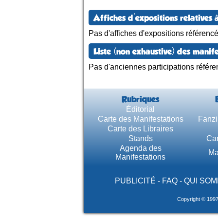
Affiches d'expositions relatives à
Pas d'affiches d'expositions référenc
Liste (non exhaustive) des manife
Pas d'anciennes participations référe
Rubriques
Éditorial
Carte des Manifestations
Fanzi
Carte des Libraires
Stands
Car
Agenda des
Ma
Manifestations
PUBLICITÉ
-
FAQ
-
QUI SOM
Copyright © 199