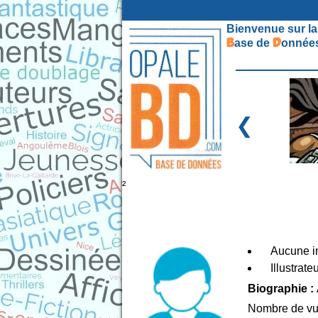
Bienvenue sur la
B
D
ase de
onnées
❮
²
Aucune in
Illustrate
Biographie :
Nombre de vu