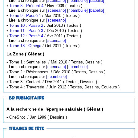
Lire la chronique sur
[sceneario]
[ribambulle]
[babelio]
•
Tome 8 : Présent 4
/ Nov 2009 ( Textes )
Lire la chronique sur
[sceneario]
[ribambulle]
[babelio]
•
Tome 9 : Passé 1
/ Mar 2010 ( Textes )
Lire la chronique sur
[sceneario]
•
Tome 10 : Passé 2
/ Juil 2010 ( Textes )
•
Tome 11 : Passé 3
/ Déc 2010 ( Textes )
•
Tome 12 : Passé 4
/ Avr 2011 ( Textes )
Lire la chronique sur
[sceneario]
•
Tome 13 : Omega
/ Oct 2011 ( Textes )
La Zone ( Glénat )
• Tome 1 : Sentinelles / Mai 2010 ( Textes, Dessins )
Lire la chronique sur
[sceneario]
[ribambulle]
• Tome 2 : Résistances / Déc 2010 ( Textes, Dessins )
Lire la chronique sur
[ribambulle]
• Tome 3 : Contact / Déc 2011 ( Textes, Dessins )
• Tome 4 : Traversée / Juin 2012 ( Textes, Dessins, Couleurs )
BD PUBLICITAIRE
A la recherche de l'épargne salariale ( Glénat )
• OneShot / Jan 1999 ( Dessins )
TIRAGES DE TÊTE