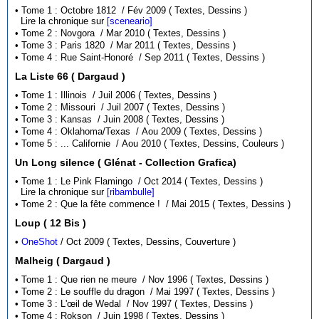
• Tome 1 : Octobre 1812 / Fév 2009 ( Textes, Dessins )
Lire la chronique sur
[sceneario]
• Tome 2 : Novgora / Mar 2010 ( Textes, Dessins )
• Tome 3 : Paris 1820 / Mar 2011 ( Textes, Dessins )
• Tome 4 : Rue Saint-Honoré / Sep 2011 ( Textes, Dessins )
La Liste 66 ( Dargaud )
• Tome 1 : Illinois / Juil 2006 ( Textes, Dessins )
• Tome 2 : Missouri / Juil 2007 ( Textes, Dessins )
• Tome 3 : Kansas / Juin 2008 ( Textes, Dessins )
• Tome 4 : Oklahoma/Texas / Aou 2009 ( Textes, Dessins )
• Tome 5 : ... Californie / Aou 2010 ( Textes, Dessins, Couleurs )
Un Long silence ( Glénat - Collection Grafica)
• Tome 1 : Le Pink Flamingo / Oct 2014 ( Textes, Dessins )
Lire la chronique sur
[ribambulle]
• Tome 2 : Que la fête commence ! / Mai 2015 ( Textes, Dessins )
Loup ( 12 Bis )
•
OneShot
/ Oct 2009 ( Textes, Dessins, Couverture )
Malheig ( Dargaud )
• Tome 1 : Que rien ne meure / Nov 1996 ( Textes, Dessins )
• Tome 2 : Le souffle du dragon / Mai 1997 ( Textes, Dessins )
• Tome 3 : L'œil de Wedal / Nov 1997 ( Textes, Dessins )
• Tome 4 : Rokson / Juin 1998 ( Textes, Dessins )