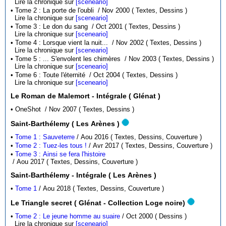
Lire la chronique sur
[sceneario]
• Tome 2 : La porte de l'oubli / Nov 2000 ( Textes, Dessins )
Lire la chronique sur
[sceneario]
• Tome 3 : Le don du sang / Oct 2001 ( Textes, Dessins )
Lire la chronique sur
[sceneario]
• Tome 4 : Lorsque vient la nuit... / Nov 2002 ( Textes, Dessins )
Lire la chronique sur
[sceneario]
• Tome 5 : ... S'envolent les chimères / Nov 2003 ( Textes, Dessins )
Lire la chronique sur
[sceneario]
• Tome 6 : Toute l'éternité / Oct 2004 ( Textes, Dessins )
Lire la chronique sur
[sceneario]
Le Roman de Malemort - Intégrale ( Glénat )
• OneShot / Nov 2007 ( Textes, Dessins )
Saint-Barthélemy ( Les Arènes )
•
Tome 1 : Sauveterre
/ Aou 2016 ( Textes, Dessins, Couverture )
•
Tome 2 : Tuez-les tous !
/ Avr 2017 ( Textes, Dessins, Couverture )
•
Tome 3 : Ainsi se fera l'histoire
/ Aou 2017 ( Textes, Dessins, Couverture )
Saint-Barthélemy - Intégrale ( Les Arènes )
•
Tome 1
/ Aou 2018 ( Textes, Dessins, Couverture )
Le Triangle secret ( Glénat - Collection Loge noire)
•
Tome 2 : Le jeune homme au suaire
/ Oct 2000 ( Dessins )
Lire la chronique sur
[sceneario]