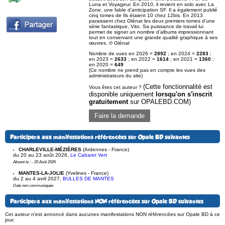
Luna et Voyageur. En 2010, il revient en solo avec La
Zone, une fable d’anticipation SF. Il a également publié
cinq tomes de Ils étaient 10 chez 12bis. En 2013
paraissent chez Glénat les deux premiers tomes d’une
série fantastique, Vito. Sa puissance de travail lui
permet de signer un nombre d’albums impressionnant
tout en conservant une grande qualité graphique à ses
œuvres. © Glénat
Nombre de vues en 2026 =
2892
; en 2024 =
2283
;
en 2023 =
2633
; en 2022 =
1614
; en 2021 =
1360
;
en 2020 =
649
(Ce nombre ne prend pas en compte les vues des
administrateurs du site)
(Cette fonctionnalité est
Vous êtes cet auteur ?
disponible uniquement
lorsqu'on s'inscrit
gratuitement
sur OPALEBD.COM)
Faire la demande
Participera aux manifestations référencées sur Opale BD suivantes
CHARLEVILLE-MÉZIÈRES
(Ardennes - France)
du 20 au 23 août 2026
,
Le Cabaret Vert
Absent le : - 20 Août 2026
MANTES-LA-JOLIE
(Yvelines - France)
du 2 au 4 avril 2027
,
BULLES DE MANTES
Date non communiquée
Participera aux manifestations NON référencées sur Opale BD suivantes
Cet auteur n'est annoncé dans aucunes manifestations NON référencées sur Opale BD à ce
jour.