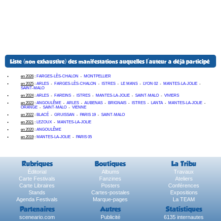
Liste (non exhaustive) des manifestations auquelles l'auteur a déjà participé
en 2026
:
FARGES-LÈS-CHALON
-
MONTPELLIER
en 2025
:
ARLES
-
FARGES-LÈS-CHALON
-
ISTRES
-
LE MANS
-
LYON 02
-
MANTES-LA-JOLIE
-
SAINT-MALO
en 2024
:
ARLES
-
FAREINS
-
ISTRES
-
MANTES-LA-JOLIE
-
SAINT-MALO
-
VIVIERS
en 2023
:
ANGOULÊME
-
ARLES
-
AUBENAS
-
BRIGNAIS
-
ISTRES
-
LANTA
-
MANTES-LA-JOLIE
-
ORANGE
-
SAINT-MALO
-
VIENNE
en 2022
:
BLACÉ
-
GRUISSAN
-
PARIS 19
-
SAINT-MALO
en 2021
:
LEZOUX
-
MANTES-LA-JOLIE
en 2020
:
ANGOULÊME
en 2019
:
MANTES-LA-JOLIE
-
PARIS 05
Rubriques
Boutiques
La Tribu
Éditorial
Albums
Travaux
Carte Festivals
Fanzines
Ateliers
Carte Libraires
Posters
Conférences
Stands
Cartes-postales
Expositions
Agenda Festivals
Marque-pages
La TEAM
Partenaires
Autres
Statistiques
sceneario.com
Publicité
6135 internautes