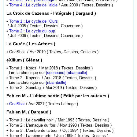
•
Tome 4 : Le cycle de l'aigle
/ Aou 2009 ( Textes, Dessins )
La Croix de Cazenac - Intégrale ( Dargaud )
•
Tome 1 : Le cycle de l'Ours
/ Juil 2005 ( Textes, Dessins, Couverture )
•
Tome 2 : Le cycle du loup
/ Juil 2006 ( Textes, Dessins, Couverture )
La Curée ( Les Arènes )
• OneShot / Avr 2019 ( Textes, Dessins, Couleurs )
eXilium ( Glénat )
• Tome 1 : Koïos / Mar 2018 ( Textes, Dessins )
Lire la chronique sur
[sceneario]
[ribambulle]
• Tome 2 : Kayenn / Aou 2018 ( Textes, Dessins )
Lire la chronique sur
[ribambulle]
• Tome 3 : Sonntag / Mai 2019 ( Textes, Dessins )
Fabien M - L'ultime partie ( Edité par les auteurs )
•
OneShot
/ Avr 2021 ( Textes Lettrage )
Fabien M. ( Dargaud )
• Tome 1 : Le cavalier noir / Mar 1993 ( Textes, Dessins )
• Tome 2 : L'arnaque du fou / Nov 1993 ( Textes, Dessins )
• Tome 3 : L'ombre de la tour / Oct 1994 ( Textes, Dessins )
• Tome 4 : La reine morte / Juin 1995 ( Textes, Dessins )