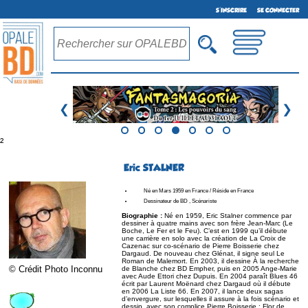
S'INSCRIRE
SE CONNECTER
❮
❯
²
Eric STALNER
Né en Mars 1959 en France / Réside en France
Dessinateur de BD , Scénariste
Biographie :
Né en 1959, Eric Stalner commence par
dessiner à quatre mains avec son frère Jean-Marc (Le
Boche, Le Fer et le Feu). C’est en 1999 qu’il débute
une carrière en solo avec la création de La Croix de
Cazenac sur co-scénario de Pierre Boisserie chez
Dargaud. De nouveau chez Glénat, il signe seul Le
Roman de Malemort. En 2003, il dessine À la recherche
© Crédit Photo Inconnu
de Blanche chez BD Empher, puis en 2005 Ange-Marie
avec Aude Ettori chez Dupuis. En 2004 paraît Blues 46
écrit par Laurent Moënard chez Dargaud où il débute
en 2006 La Liste 66. En 2007, il lance deux sagas
d’envergure, sur lesquelles il assure à la fois scénario et
dessin, avec son complice Pierre Boisserie : Flor de