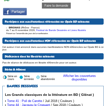
Faire la demande
Participera aux manifestations référencées sur Opale BD suivantes
BRIGNAIS
(Rhône - France)
du 7 au 8 novembre 2026
,
Festival de Bande Dessinée et Livres Illustrés
Présent sur l'ensemble des jours de la manifestation.
Participera aux manifestations NON référencées sur Opale BD suivantes
Cet auteur n'est annoncé dans aucunes manifestations NON référencées sur Opale BD à ce
jour.
Dédicacera dans les librairies suivantes
Pas de séance de dédicaces en librairie référencée pour cet auteur.
Séries & Albums
Afficher les couvertures
Série en
Série
Série
cours
terminée
abandonnée
disponibles
BANDES DESSINÉES
Les Grands classiques de la littérature en BD ( Glénat )
•
Tome 41 : Poil de Carotte
/ Juil 2018 ( Couleurs )
•
Tome 44 : Jacquou le Croquant
/ Sep 2018 ( Couleurs )