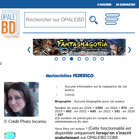
S'INSCRIRE
SE CONNECTER
❮
❯
²
Mariacristina FEDERICO
Aucune information sur la naissance de cet
auteur.
Coloriste
Biographie :
Aucune biographie pour cet auteur.
Nombre de vues en 2026 =
1394
; en 2024 =
972
; en
2023 =
802
; en 2022 =
645
; en 2021 =
241
; en 2020
=
207
(Ce nombre ne prend pas en compte les vues des
© Crédit Photo Inconnu
administrateurs du site)
(Cette fonctionnalité est
Vous êtes cet auteur ?
disponible uniquement
lorsqu'on s'inscrit
gratuitement
sur OPALEBD.COM)