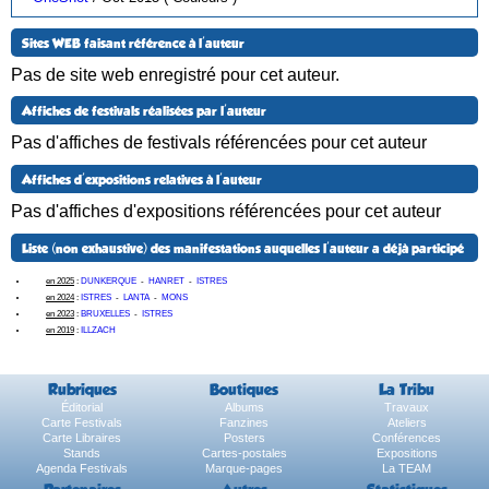
Sites WEB faisant référence à l'auteur
Pas de site web enregistré pour cet auteur.
Affiches de festivals réalisées par l'auteur
Pas d'affiches de festivals référencées pour cet auteur
Affiches d'expositions relatives à l'auteur
Pas d'affiches d'expositions référencées pour cet auteur
Liste (non exhaustive) des manifestations auquelles l'auteur a déjà participé
en 2025
:
DUNKERQUE
-
HANRET
-
ISTRES
en 2024
:
ISTRES
-
LANTA
-
MONS
en 2023
:
BRUXELLES
-
ISTRES
en 2019
:
ILLZACH
Rubriques
Boutiques
La Tribu
Éditorial
Albums
Travaux
Carte Festivals
Fanzines
Ateliers
Carte Libraires
Posters
Conférences
Stands
Cartes-postales
Expositions
Agenda Festivals
Marque-pages
La TEAM