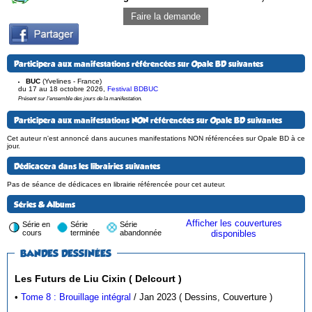
Faire la demande
Participera aux manifestations référencées sur Opale BD suivantes
BUC
(Yvelines - France)
du 17 au 18 octobre 2026
,
Festival BDBUC
Présent sur l'ensemble des jours de la manifestation.
Participera aux manifestations NON référencées sur Opale BD suivantes
Cet auteur n'est annoncé dans aucunes manifestations NON référencées sur Opale BD à ce
jour.
Dédicacera dans les librairies suivantes
Pas de séance de dédicaces en librairie référencée pour cet auteur.
Séries & Albums
Afficher les couvertures
Série en
Série
Série
cours
terminée
abandonnée
disponibles
BANDES DESSINÉES
Les Futurs de Liu Cixin ( Delcourt )
•
Tome 8 : Brouillage intégral
/ Jan 2023 ( Dessins, Couverture )