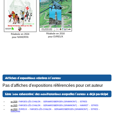
Réalisée en 2016
Réalisée en 2024
pour EVREUX
pour NANDRIN
Affiches d'expositions relatives à l'auteur
Pas d'affiches d'expositions référencées pour cet auteur
Liste (non exhaustive) des manifestations auquelles l'auteur a déjà participé
en 2026
:
FARGES-LÈS-CHALON
-
GERAARDSBERGEN (GRAMMONT)
-
ISTRES
en 2025
:
FARGES-LÈS-CHALON
-
GERAARDSBERGEN (GRAMMONT)
-
HANRET
-
ISTRES
en 2024
:
EVREUX
-
FARGES-LÈS-CHALON
-
GERAARDSBERGEN (GRAMMONT)
-
ISTRES
-
NANDRIN