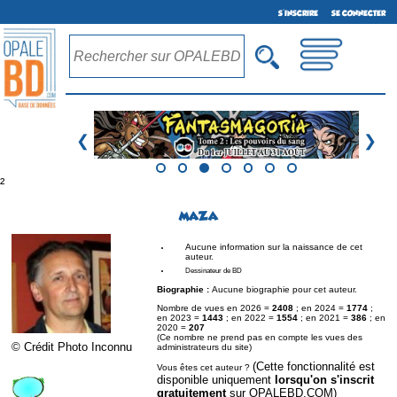
S'INSCRIRE
SE CONNECTER
❮
❯
²
MAZA
Aucune information sur la naissance de cet
auteur.
Dessinateur de BD
Biographie :
Aucune biographie pour cet auteur.
Nombre de vues en 2026 =
2408
; en 2024 =
1774
;
en 2023 =
1443
; en 2022 =
1554
; en 2021 =
386
; en
2020 =
207
(Ce nombre ne prend pas en compte les vues des
© Crédit Photo Inconnu
administrateurs du site)
(Cette fonctionnalité est
Vous êtes cet auteur ?
disponible uniquement
lorsqu'on s'inscrit
gratuitement
sur OPALEBD.COM)