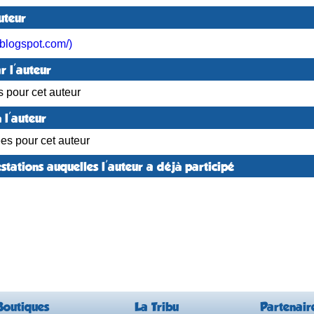
uteur
blogspot.com/)
r l'auteur
s pour cet auteur
 l'auteur
ées pour cet auteur
stations auquelles l'auteur a déjà participé
Boutiques
La Tribu
Partenair