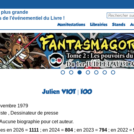
 plus grande
 de l'événementiel du Livre !
Manifestations
Librairies
Stands
A
Julien VIOT | ÏOO
ovembre 1979
iste , Dessinateur de presse
Aucune biographie pour cet auteur.
es en 2026 =
1111
; en 2024 =
804
; en 2023 =
794
; en 2022 =