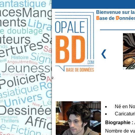
Bienvenue sur la
B
D
ase de
onnées
❮
²
Né en N
Caricatur
Biographie :
Nombre de vu