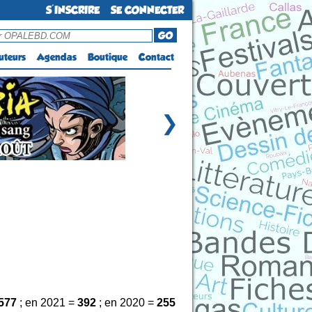
S'INSCRIRE
SE CONNECTER
GO
uteurs
Agendas
Boutique
Contact
❯
577
; en 2021 =
392
; en 2020 =
255