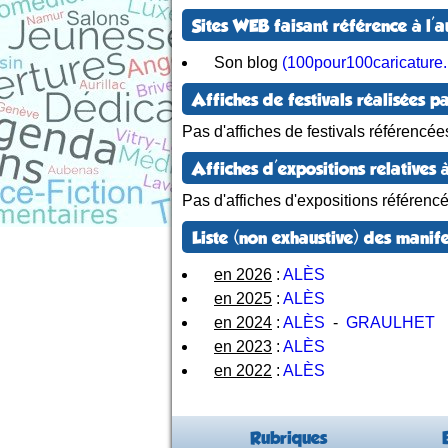
Sites WEB faisant référence à l'a
Son blog
(100pour100caricature.
Affiches de festivals réalisées pa
Pas d'affiches de festivals référencée
Affiches d'expositions relatives à
Pas d'affiches d'expositions référenc
Liste (non exhaustive) des manife
en 2026
:
ALÈS
en 2025
:
ALÈS
en 2024
:
ALÈS
-
GRAULHET
en 2023
:
ALÈS
en 2022
:
ALÈS
Rubriques