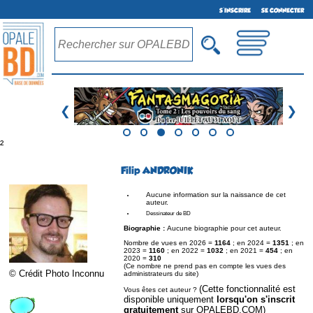
S'INSCRIRE
SE CONNECTER
❮
❯
²
Filip ANDRONIK
Aucune information sur la naissance de cet
auteur.
Dessinateur de BD
Biographie :
Aucune biographie pour cet auteur.
Nombre de vues en 2026 =
1164
; en 2024 =
1351
; en
2023 =
1160
; en 2022 =
1032
; en 2021 =
454
; en
2020 =
310
(Ce nombre ne prend pas en compte les vues des
© Crédit Photo Inconnu
administrateurs du site)
(Cette fonctionnalité est
Vous êtes cet auteur ?
disponible uniquement
lorsqu'on s'inscrit
gratuitement
sur OPALEBD.COM)