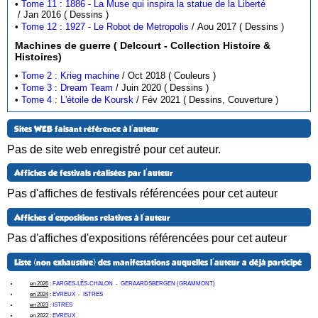
•
Tome 11 : 1886 - La Muse qui inspira la statue de la Liberté
/ Jan 2016 ( Dessins )
•
Tome 12 : 1927 - Le Robot de Metropolis
/ Aou 2017 ( Dessins )
Machines de guerre ( Delcourt - Collection Histoire &
Histoires)
•
Tome 2 : Krieg machine
/ Oct 2018 ( Couleurs )
•
Tome 3 : Dream Team
/ Juin 2020 ( Dessins )
•
Tome 4 : L'étoile de Koursk
/ Fév 2021 ( Dessins, Couverture )
Sites WEB faisant référence à l'auteur
Pas de site web enregistré pour cet auteur.
Affiches de festivals réalisées par l'auteur
Pas d'affiches de festivals référencées pour cet auteur
Affiches d'expositions relatives à l'auteur
Pas d'affiches d'expositions référencées pour cet auteur
Liste (non exhaustive) des manifestations auquelles l'auteur a déjà participé
en 2026
:
FARGES-LÈS-CHALON
-
GERAARDSBERGEN (GRAMMONT)
en 2024
:
EVREUX
-
ISTRES
en 2023
:
ISTRES
en 2022
:
EVREUX