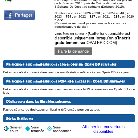
de la Fnac en 2015, puis de Qui ne dit mot avec
Stéphane De Groot au scénario (Delcourt, 2015).
Nombre de vues en 2026 =
990
; en 2024 =
546
; en
2023 =
754
; en 2022 =
817
; en 2021 =
524
; en 2020
=
272
(Ce nombre ne prend pas en compte les vues des
administrateurs du site)
(Cette fonctionnalité est
Vous êtes cet auteur ?
disponible uniquement
lorsqu'on s'inscrit
gratuitement
sur OPALEBD.COM)
Faire la demande
Participera aux manifestations référencées sur Opale BD suivantes
Cet auteur n'est annoncé dans aucune manifestation référencée sur Opale BD à ce jour.
Participera aux manifestations NON référencées sur Opale BD suivantes
Cet auteur n'est annoncé dans aucunes manifestations NON référencées sur Opale BD à ce
jour.
Dédicacera dans les librairies suivantes
Pas de séance de dédicaces en librairie référencée pour cet auteur.
Séries & Albums
Afficher les couvertures
Série en
Série
Série
cours
terminée
abandonnée
disponibles