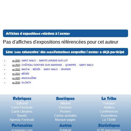
Affiches d'expositions relatives à l'auteur
Pas d'affiches d'expositions référencées pour cet auteur
Liste (non exhaustive) des manifestations auquelles l'auteur a déjà participé
en 2024
:
SAINT-MALO
-
SAINTE LIVRADE SUR LOT
en 2023
:
CHÂTEAU-GONTIER-SUR-MAYENNE
-
QUIMPER
-
SAINT-MALO
en 2022
:
BASTIA
-
BÉDÉE
-
SAINT-MALO
-
SEVRIER
en 2021
:
BÉDÉE
en 2020
:
ANGOULÊME
en 2019
:
ILLZACH
Rubriques
Boutiques
La Tribu
Éditorial
Albums
Travaux
Carte Festivals
Fanzines
Ateliers
Carte Libraires
Posters
Conférences
Stands
Cartes-postales
Expositions
Agenda Festivals
Marque-pages
La TEAM
Partenaires
Autres
Statistiques
sceneario.com
Publicité
6135 internautes