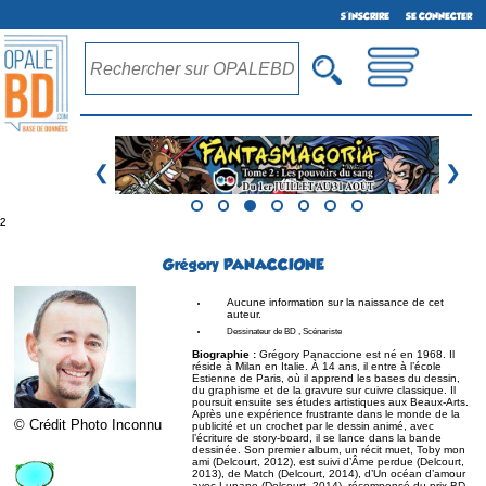
S'INSCRIRE
SE CONNECTER
❮
❯
²
Grégory PANACCIONE
Aucune information sur la naissance de cet
auteur.
Dessinateur de BD , Scénariste
Biographie :
Grégory Panaccione est né en 1968. Il
réside à Milan en Italie. À 14 ans, il entre à l’école
Estienne de Paris, où il apprend les bases du dessin,
du graphisme et de la gravure sur cuivre classique. Il
poursuit ensuite ses études artistiques aux Beaux-Arts.
Après une expérience frustrante dans le monde de la
© Crédit Photo Inconnu
publicité et un crochet par le dessin animé, avec
l’écriture de story-board, il se lance dans la bande
dessinée. Son premier album, un récit muet, Toby mon
ami (Delcourt, 2012), est suivi d’Âme perdue (Delcourt,
2013), de Match (Delcourt, 2014), d’Un océan d’amour
avec Lupano (Delcourt, 2014), récompensé du prix BD