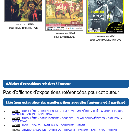
Réalisée en 2025
pour BON ENCONTRE
Réalisée en 2024
Réalisée en 2021
pour DARNETAL
pour LAMBALLE-ARMOR
Affiches d'expositions relatives à l'auteur
Pas d'affiches d'expositions référencées pour cet auteur
Liste (non exhaustive) des manifestations auquelles l'auteur a déjà participé
en 2025
:
ANGOULÊME
-
BON ENCONTRE
-
CHARLEVILLE-MÉZIÈRES
-
CHÂTEAU-GONTIER-SUR-
MAYENNE
-
DIEPPE
-
SAINT-MALO
en 2024
:
ANGOULÊME
-
BON ENCONTRE
-
BOURGES
-
CHARLEVILLE-MÉZIÈRES
-
DARNETAL
-
SAINT-MALO
en 2023
:
BLOIS
-
LYON 05
-
SAINT-MALO
-
TOULOUSE
-
VIENNE
en 2022
:
BRIVE-LA-GAILLARDE
-
DARNETAL
-
LE HAVRE
-
PARIS 07
-
SAINT-MALO
-
VIENNE