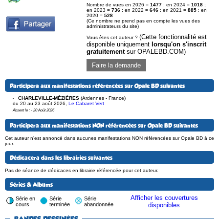
Nombre de vues en 2026 =
1477
; en 2024 =
1018
;
en 2023 =
736
; en 2022 =
646
; en 2021 =
885
; en
2020 =
528
(Ce nombre ne prend pas en compte les vues des
administrateurs du site)
(Cette fonctionnalité est
Vous êtes cet auteur ?
disponible uniquement
lorsqu'on s'inscrit
gratuitement
sur OPALEBD.COM)
Faire la demande
Participera aux manifestations référencées sur Opale BD suivantes
CHARLEVILLE-MÉZIÈRES
(Ardennes - France)
du 20 au 23 août 2026
,
Le Cabaret Vert
Absent le : - 20 Août 2026
Participera aux manifestations NON référencées sur Opale BD suivantes
Cet auteur n'est annoncé dans aucunes manifestations NON référencées sur Opale BD à ce
jour.
Dédicacera dans les librairies suivantes
Pas de séance de dédicaces en librairie référencée pour cet auteur.
Séries & Albums
Afficher les couvertures
Série en
Série
Série
cours
terminée
abandonnée
disponibles
BANDES DESSINÉES