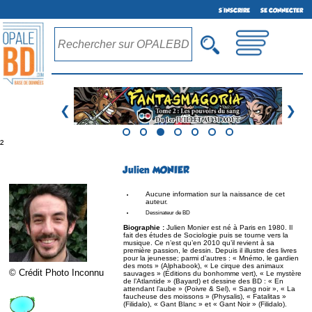
S'INSCRIRE
SE CONNECTER
❮
❯
²
Julien MONIER
Aucune information sur la naissance de cet
auteur.
Dessinateur de BD
Biographie :
Julien Monier est né à Paris en 1980. Il
fait des études de Sociologie puis se tourne vers la
musique. Ce n’est qu’en 2010 qu’il revient à sa
première passion, le dessin. Depuis il illustre des livres
pour la jeunesse; parmi d’autres : « Mnémo, le gardien
des mots » (Alphabook), « Le cirque des animaux
© Crédit Photo Inconnu
sauvages » (Éditions du bonhomme vert), « Le mystère
de l’Atlantide » (Bayard) et dessine des BD : « En
attendant l’aube » (Poivre & Sel), « Sang noir », « La
faucheuse des moissons » (Physalis), « Fatalitas »
(Filidalo), « Gant Blanc » et « Gant Noir » (Filidalo).