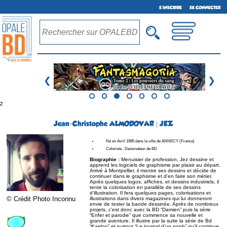
S'INSCRIRE
SE CONNECTER
❮
❯
²
Jean-Christophe ALMODOVAR | JEZ
Né en Avril 1985 dans la ville de ANNECY (France)
Coloriste , Dessinateur de BD
Biographie :
Menuisier de profession, Jez dessine et
apprend les logiciels de graphisme par plaisir au départ.
Arrivé à Montpellier, il montre ses dessins et décide de
continuer dans le graphisme et d’en faire son métier.
Après quelques logos, affiches, et dessins industriels, il
tente la colorisation en parallèle de ses dessins
d’illustration. Il fera quelques pages, colorisations et
© Crédit Photo Inconnu
illustrations dans divers magazines qui lui donneront
envie de tester la bande dessinée. Après de nombreux
projets, c’est donc avec la BD “Damien” puis la série
“Enfer et parodie” que commence sa nouvelle et
grande aventure. Il illustre par la suite la série de Bd
“Kaeloo” et surtout “Le journal d’un noob” qu’il continue