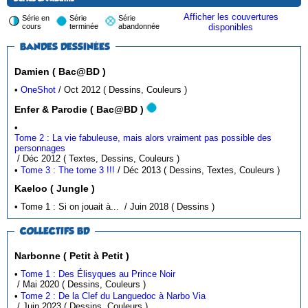
Afficher les couvertures
Série en
Série
Série
cours
terminée
abandonnée
disponibles
BANDES DESSINÉES
Damien ( Bac@BD )
•
OneShot
/ Oct 2012 ( Dessins, Couleurs )
Enfer & Parodie ( Bac@BD )
•
Tome 2 : La vie fabuleuse, mais alors vraiment pas possible des
personnages
/ Déc 2012 ( Textes, Dessins, Couleurs )
•
Tome 3 : The tome 3 !!!
/ Déc 2013 ( Dessins, Textes, Couleurs )
Kaeloo ( Jungle )
• Tome 1 : Si on jouait à... / Juin 2018 ( Dessins )
COLLECTIFS BD
Narbonne ( Petit à Petit )
•
Tome 1 : Des Élisyques au Prince Noir
/ Mai 2020 ( Dessins, Couleurs )
•
Tome 2 : De la Clef du Languedoc à Narbo Via
/ Juin 2023 ( Dessins, Couleurs )