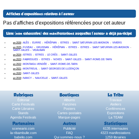
Affiches d'expositions relatives à l'auteur
Pas d'affiches d'expositions référencées pour cet auteur
Liste (non exhaustive) des manifestations auquelles l'auteur a déjà participé
en 2026
:
ALÈS
-
EURRE
-
HÉRÉPIAN
-
ISTRES
-
SAINT SATURNIN LES AVIGNON
-
VIVIERS
en 2025
:
FUVEAU
-
GRUISSAN
-
HÉRÉPIAN
-
ISTRES
-
ISTRES
-
SAINT SATURNIN LES AVIGNON
-
SAINT-GILLES
-
VIDAUBAN
en 2024
:
ISTRES
-
ISTRES
-
LE CRÈS
-
SAINT-GILLES
en 2023
:
FABREGUES
-
ISTRES
-
NOVES
-
SAINT-GILLES
-
SAINT-ROME-DE-TARN
en 2022
:
MONTAIGU-VENDÉE
-
SAINT-ROME-DE-TARN
en 2021
:
MONTREUIL
-
SAINT GEORGES DE LUZENÇON
en 2020
:
SAINT-GILLES
en 2019
:
NANCY
-
NAUCELLE
-
SAINT-GILLES
Rubriques
Boutiques
La Tribu
Éditorial
Albums
Travaux
Carte Festivals
Fanzines
Ateliers
Carte Libraires
Posters
Conférences
Stands
Cartes-postales
Expositions
Agenda Festivals
Marque-pages
La TEAM
Partenaires
Autres
Statistiques
sceneario.com
Publicité
6135 internautes
la-ribambulle.com
FAQ
4323 manifestations
babelio.com
Qui sommes-nous ?
1259 librairies