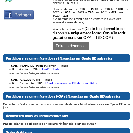
encore aujourd’hui.
Nombre de vues en 2026 =
2716
; en 2024 =
1130
; en
2023 =
1609
; en 2022 =
783
; en 2021 =
422
; en
2020 =
238
(Ce nombre ne prend pas en compte les vues des
administrateurs du site)
(Cette fonctionnalité est
Vous êtes cet auteur ?
disponible uniquement
lorsqu'on s'inscrit
gratuitement
sur OPALEBD.COM)
Faire la demande
Participera aux manifestations référencées sur Opale BD suivantes
SAINT-ROME-DE-TARN
(Aveyron - France)
du 3 au 4 octobre 2026
,
Crok' ta bulle !
Présent sur l'ensemble des jours de la manifestation.
SAINT-GILLES
(Gard - France)
du 6 au 7 novembre 2026
,
Rendez-vous de la BD de Saint Gilles
Présent sur l'ensemble des jours de la manifestation.
Participera aux manifestations NON référencées sur Opale BD suivantes
Cet auteur n'est annoncé dans aucunes manifestations NON référencées sur Opale BD à ce
jour.
Dédicacera dans les librairies suivantes
Pas de séance de dédicaces en librairie référencée pour cet auteur.
Séries & Albums