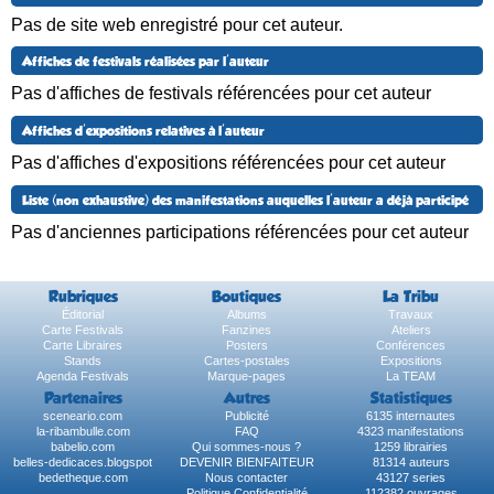
Pas de site web enregistré pour cet auteur.
Affiches de festivals réalisées par l'auteur
Pas d'affiches de festivals référencées pour cet auteur
Affiches d'expositions relatives à l'auteur
Pas d'affiches d'expositions référencées pour cet auteur
Liste (non exhaustive) des manifestations auquelles l'auteur a déjà participé
Pas d'anciennes participations référencées pour cet auteur
Rubriques
Boutiques
La Tribu
Éditorial
Albums
Travaux
Carte Festivals
Fanzines
Ateliers
Carte Libraires
Posters
Conférences
Stands
Cartes-postales
Expositions
Agenda Festivals
Marque-pages
La TEAM
Partenaires
Autres
Statistiques
sceneario.com
Publicité
6135 internautes
la-ribambulle.com
FAQ
4323 manifestations
babelio.com
Qui sommes-nous ?
1259 librairies
belles-dedicaces.blogspot
DEVENIR BIENFAITEUR
81314 auteurs
bedetheque.com
Nous contacter
43127 series
Politique Confidentialité
112382 ouvrages