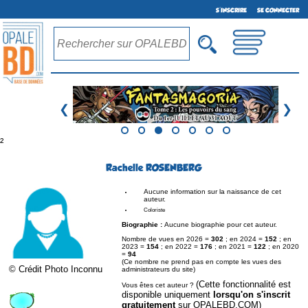
S'INSCRIRE
SE CONNECTER
❮
❯
²
Rachelle ROSENBERG
Aucune information sur la naissance de cet
auteur.
Coloriste
Biographie :
Aucune biographie pour cet auteur.
Nombre de vues en 2026 =
302
; en 2024 =
152
; en
2023 =
154
; en 2022 =
176
; en 2021 =
122
; en 2020
=
94
(Ce nombre ne prend pas en compte les vues des
© Crédit Photo Inconnu
administrateurs du site)
(Cette fonctionnalité est
Vous êtes cet auteur ?
disponible uniquement
lorsqu'on s'inscrit
gratuitement
sur OPALEBD.COM)