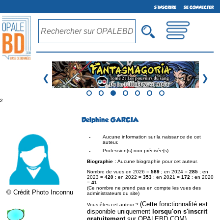
S'INSCRIRE
SE CONNECTER
❮
❯
²
Delphine GARCIA
Aucune information sur la naissance de cet
auteur.
Profession(s) non précisée(s)
Biographie :
Aucune biographie pour cet auteur.
Nombre de vues en 2026 =
589
; en 2024 =
285
; en
2023 =
420
; en 2022 =
353
; en 2021 =
172
; en 2020
=
41
(Ce nombre ne prend pas en compte les vues des
© Crédit Photo Inconnu
administrateurs du site)
(Cette fonctionnalité est
Vous êtes cet auteur ?
disponible uniquement
lorsqu'on s'inscrit
gratuitement
sur OPALEBD.COM)