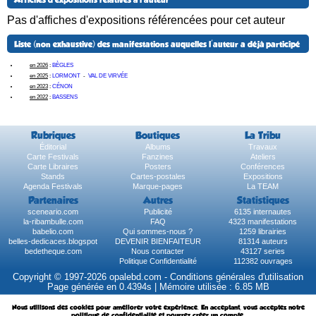
Affiches d'expositions relatives à l'auteur
Pas d'affiches d'expositions référencées pour cet auteur
Liste (non exhaustive) des manifestations auquelles l'auteur a déjà participé
en 2026
:
BÈGLES
en 2025
:
LORMONT
-
VAL DE VIRVÉE
en 2023
:
CÉNON
en 2022
:
BASSENS
Rubriques
Boutiques
La Tribu
Éditorial
Albums
Travaux
Carte Festivals
Fanzines
Ateliers
Carte Libraires
Posters
Conférences
Stands
Cartes-postales
Expositions
Agenda Festivals
Marque-pages
La TEAM
Partenaires
Autres
Statistiques
sceneario.com
Publicité
6135 internautes
la-ribambulle.com
FAQ
4323 manifestations
babelio.com
Qui sommes-nous ?
1259 librairies
belles-dedicaces.blogspot
DEVENIR BIENFAITEUR
81314 auteurs
bedetheque.com
Nous contacter
43127 series
Politique Confidentialité
112382 ouvrages
Copyright © 1997-2026 opalebd.com -
Conditions générales d'utilisation
Page générée en 0.4394s | Mémoire utilisée : 6.85 MB
Nous utilisons des cookies pour améliorer votre expérience. En acceptant, vous acceptez notre
politique de confidentialité et pourrez créer un compte.