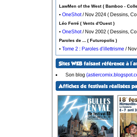
LawMen of th
•
OneShot
/ Nov 2024 ( Dessins
Léo Ferré ( Vents d'Ouest )
•
OneShot
/ Nov 2002 ( Dessins
Paroles de ... ( Futuropolis )
•
Tome 2 : Paroles d'illettrisme
Sites WEB faisant référence à l'a
Son blog
(astiercomix.blogspot.
Affiches de festivals réalisées pa