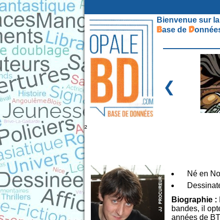
Bienvenue sur la
B
D
ase de
onnées
❮
²
Né en No
Dessinate
Biographie :
bandes, il opt
années de BTS