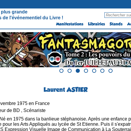
 plus grande
 de l'événementiel du Livre !
Manifestations
Librairies
Stands
A
Laurent ASTIER
vembre 1975 en France
ur de BD , Scénariste
Né en 1975 dans la banlieue stéphanoise. Après une enfance p
e pour les Arts Appliqués au lycée de St Etienne. Puis il s'expa
 Expression Visuelle Image de Communication à La Souterraine