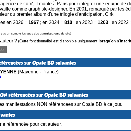
 agence de com', il monte à Paris pour intégrer une équipe de 
travaille comme graphiste-designer. En 2001, remarqué par les édi
leur du premier album d'une trilogie d'anticipation, Cirk.
es en 2026 =
1967
; en 2024 =
810
; en 2023 =
1203
; en 2022
pas en compte les vues des administrateurs du site)
 auteur ?
(Cette fonctionnalité est disponible uniquement
lorsqu'on s'inscri
de
éférencées sur Opale BD suivantes
AYENNE
(Mayenne - France)
D
NON référencées sur Opale BD suivantes
es manifestations NON référencées sur Opale BD à ce jour.
ivantes
ie référencée pour cet auteur.