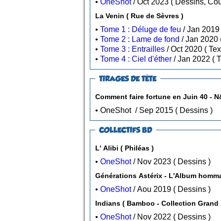
•
OneShot
/ Oct 2023
La Venin ( Rue de Sèvres )
•
Tome 1 : Déluge de feu
•
Tome 2 : Lame de fond
•
Tome 3 : Entrailles
/ Oct
•
Tome 4 : Ciel d'éther
/
TIRAGES DE TÊTE
Comment faire fortune en Juin 40 - N
• OneShot / Sep 2015 ( Dessins )
COLLECTIFS BD
L' Alibi ( Philéas )
•
OneShot
/ Nov 2023 ( Dessins )
Générations Astérix - L'Album homma
•
OneShot
/ Aou 2019 ( Dessins )
Indians ( Bamboo - Collection G
•
OneShot
/ Nov 2022 ( Dessins )