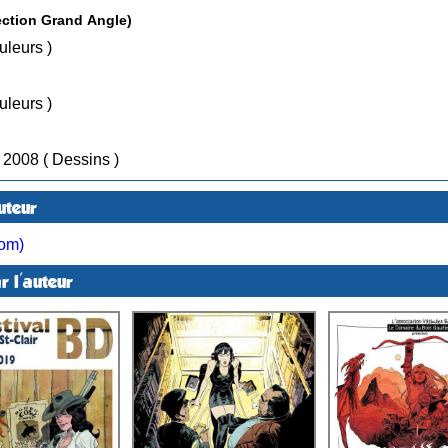
e West ( Bamboo - Collection Grand Angle)
, Couleurs )
, Couleurs )
/ Nov 2008 ( Dessins )
uteur
com)
r l'auteur