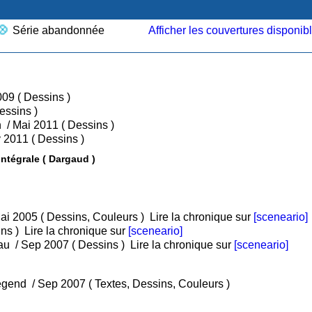
Série abandonnée
Afficher les couvertures disponib
• Tome 1 : L'argent invisible / Jan 2009 ( Dessins )
 : L'enquête / Nov 2009 ( Dessins )
• Tome 3 : Clearstream manipulation / Mai 2011 ( Dessins )
• Tome 4 : Clearstream justice / Nov 2011 ( Dessins )
L' Affaire des affaires - Clearstream - Intégrale ( Dargaud )
• Tome 1 : Les lois de l'attraction / Mai 2005 ( Dessins, Couleurs )
Lire la chronique sur
[sceneario]
 2006 ( Dessins )
Lire la chronique sur
[sceneario]
• Tome 3 : Source, je boirai de ton eau / Sep 2007 ( Dessins )
Lire la chronique sur
[sceneario]
• Tome 12 : The Big Bill Broonzy's legend / Sep 2007 ( Textes, Dessins, Couleurs )