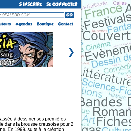
S'INSCRIRE
SE CONNECTER
GO
uteurs
Agendas
Boutique
Contact
❯
assée à dessiner ses premières
trie dans la brousse creusoise pour 2
. En 1999, suite à la création