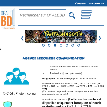
S'INSCRIRE
SE CONNECTER
❮
❯
²
AGENCE LECOLLÈGE COMMUNICATION
Aucune information sur la naissance de cet
auteur.
Profession(s) non précisée(s)
Biographie :
Aucune biographie pour cet auteur.
Nombre de vues en 2026 =
354
; en 2024 =
240
; en
2023 =
289
; en 2022 =
252
; en 2021 =
221
; en 2020
=
95
(Ce nombre ne prend pas en compte les vues des
© Crédit Photo Inconnu
administrateurs du site)
(Cette fonctionnalité est
Vous êtes cet auteur ?
disponible uniquement
lorsqu'on s'inscrit
gratuitement
sur OPALEBD.COM)