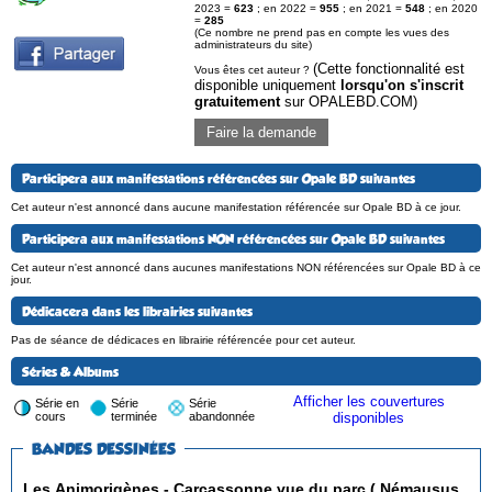
2023 =
623
; en 2022 =
955
; en 2021 =
548
; en 2020
=
285
(Ce nombre ne prend pas en compte les vues des
administrateurs du site)
(Cette fonctionnalité est
Vous êtes cet auteur ?
disponible uniquement
lorsqu'on s'inscrit
gratuitement
sur OPALEBD.COM)
Faire la demande
Participera aux manifestations référencées sur Opale BD suivantes
Cet auteur n'est annoncé dans aucune manifestation référencée sur Opale BD à ce jour.
Participera aux manifestations NON référencées sur Opale BD suivantes
Cet auteur n'est annoncé dans aucunes manifestations NON référencées sur Opale BD à ce
jour.
Dédicacera dans les librairies suivantes
Pas de séance de dédicaces en librairie référencée pour cet auteur.
Séries & Albums
Afficher les couvertures
Série en
Série
Série
cours
terminée
abandonnée
disponibles
BANDES DESSINÉES
Les Animorigènes - Carcassonne vue du parc ( Némausus