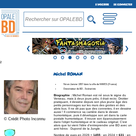
S'INSCRIRE
SE CONNECTER
❮
❯
²
Michel ROMAN
Né en Janvier 1957 dans la ville de NIMES (France)
Dessinateur de BD , Scénariste
Biographie :
Michel Roman est né sous le signe du
Verseau, mais à deux jours près, il était recto. Droitier
pratiquant, il dessine depuis son plus jeune âge des
petits personnages sur les murs des grottes et des
abris bus. Il ne dit pas que des conneries, il en dessine
aussi ! Il commence sa carrière dans le dessin
humoristique, puis il développe son art dans la carte
© Crédit Photo Inconnu
postale humoristique. Il trouve son épanouissement
dans l’objet humoristique et le cadeau original. C’est
alors que lui vient l’idée d’entreprendre une BD avec un
anti héros : Dupond de la Jungle.
Nombre de vues en 2026 =
1455
; en 2024 =
631
; en