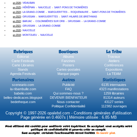
en 2026
:
VIDAUBAN
en 2025
:
HÉRÉPIAN
-
NAUCELLE
-
SAINT-PONS DE THOMIÈRES
en 2024
:
LA GRAND-COMBE
-
MARGUERITTES
-
ROQUEMAURE
-
SAINT-PONS DE THOMIÈRES
en 2023
:
GRUISSAN
-
MARGUERITTES
-
SAINT-HILAIRE-DE-BRETHMAS
en 2022
:
BARJAC
-
COLOMBIÈRES SUR ORB
-
GRUISSAN
-
LA GRAND-COMBE
en 2021
:
GRUISSAN
-
LA GRAND-COMBE
en 2020
:
NAUCELLE
en 2019
:
MONTOLIEU
-
NAUCELLE
Rubriques
Boutiques
La Tribu
Éditorial
Albums
Travaux
Carte Festivals
Fanzines
Ateliers
Carte Libraires
Posters
Conférences
Stands
Cartes-postales
Expositions
Agenda Festivals
Marque-pages
La TEAM
Partenaires
Autres
Statistiques
sceneario.com
Publicité
6135 internautes
la-ribambulle.com
FAQ
4323 manifestations
babelio.com
Qui sommes-nous ?
1259 librairies
belles-dedicaces.blogspot
DEVENIR BIENFAITEUR
81314 auteurs
bedetheque.com
Nous contacter
43127 series
Politique Confidentialité
112382 ouvrages
Copyright © 1997-2026 opalebd.com -
Conditions générales d'utilisation
Page générée en 0.4607s | Mémoire utilisée : 6.85 MB
Nous utilisons des cookies pour améliorer votre expérience. En acceptant, vous acceptez notre
politique de confidentialité et pourrez créer un compte.
Sans accepter, certaines fonctionnalités seront limitées.
En savoir plus
.