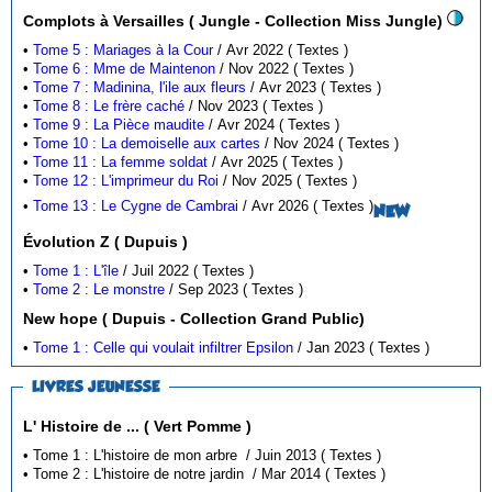
Complots à Versailles ( Jungle - Collection Miss Jungle)
•
Tome 5 : Mariages à la Cour
/ Avr 2022 ( Textes )
•
Tome 6 : Mme de Maintenon
/ Nov 2022 ( Textes )
•
Tome 7 : Madinina, l'ile aux fleurs
/ Avr 2023 ( Textes )
•
Tome 8 : Le frère caché
/ Nov 2023 ( Textes )
•
Tome 9 : La Pièce maudite
/ Avr 2024 ( Textes )
•
Tome 10 : La demoiselle aux cartes
/ Nov 2024 ( Textes )
•
Tome 11 : La femme soldat
/ Avr 2025 ( Textes )
•
Tome 12 : L'imprimeur du Roi
/ Nov 2025 ( Textes )
•
Tome 13 : Le Cygne de Cambrai
/ Avr 2026 ( Textes )
NEW
Évolution Z ( Dupuis )
•
Tome 1 : L'île
/ Juil 2022 ( Textes )
•
Tome 2 : Le monstre
/ Sep 2023 ( Textes )
New hope ( Dupuis - Collection Grand Public)
•
Tome 1 : Celle qui voulait infiltrer Epsilon
/ Jan 2023 ( Textes )
LIVRES JEUNESSE
L' Histoire de ... ( Vert Pomme )
• Tome 1 : L'histoire de mon arbre / Juin 2013 ( Textes )
• Tome 2 : L'histoire de notre jardin / Mar 2014 ( Textes )