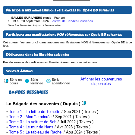
Participera aux manifestations référencées sur Opale BD suivantes
SALLES-SUR-L'HERS
(Aude - France)
du 19 au 20 septembre 2026
,
Festival de Bandes Dessinées
Présent sur l'ensemble des jours de la manifestation.
Participera aux manifestations NON référencées sur Opale BD suivantes
Cet auteur n'est annoncé dans aucunes manifestations NON référencées sur Opale BD à ce
jour.
Dédicacera dans les librairies suivantes
Pas de séance de dédicaces en librairie référencée pour cet auteur.
Séries & Albums
Afficher les couvertures
Série en
Série
Série
cours
terminée
abandonnée
disponibles
BANDES DESSINÉES
La Brigade des souvenirs ( Dupuis )
•
Tome 1 : La lettre de Toinette
/ Sep 2021 ( Textes )
•
Tome 2 : Mon île adorée
/ Sep 2021 ( Textes )
•
Tome 3 : La voiture de Bob
/ Juil 2022 ( Textes )
•
Tome 4 : Le mur de Hans
/ Avr 2023 ( Textes )
•
Tome 5 : Le tableau de Rachel
/ Aou 2024 ( Textes )