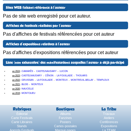
Sites WEB faisant référence à l'auteur
Pas de site web enregistré pour cet auteur.
Affiches de festivals réalisées par l'auteur
Pas d'affiches de festivals référencées pour cet auteur
Affiches d'expositions relatives à l'auteur
Pas d'affiches d'expositions référencées pour cet auteur
Liste (non exhaustive) des manifestations auquelles l'auteur a déjà participé
en 2024
:
CAMARÈS
-
CASTELNAUDARY
-
LUCON
en 2023
:
CASTELNAUDARY
-
CÉNON
-
LA FOUILLADE
-
THOUARS
en 2022
:
GRUISSAN
-
LA FOUILLADE
-
MONTEUX
-
MONTREUIL-BELLAY
-
TEMPLOUX
en 2021
:
BLOIS
-
MONTEUX
en 2020
:
NAUCELLE
en 2019
:
MONTOLIEU
Rubriques
Boutiques
La Tribu
Éditorial
Albums
Travaux
Carte Festivals
Fanzines
Ateliers
Carte Libraires
Posters
Conférences
Stands
Cartes-postales
Expositions
Agenda Festivals
Marque-pages
La TEAM