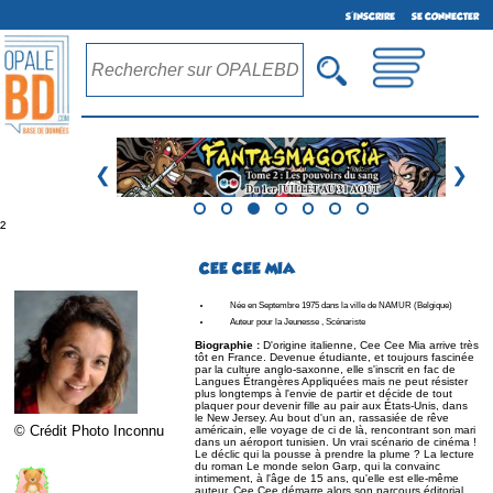
S'INSCRIRE
SE CONNECTER
❮
❯
²
CEE CEE MIA
Née en Septembre 1975 dans la ville de NAMUR (Belgique)
Auteur pour la Jeunesse , Scénariste
Biographie :
D'origine italienne, Cee Cee Mia arrive très
tôt en France. Devenue étudiante, et toujours fascinée
par la culture anglo-saxonne, elle s'inscrit en fac de
Langues Étrangères Appliquées mais ne peut résister
plus longtemps à l'envie de partir et décide de tout
plaquer pour devenir fille au pair aux États-Unis, dans
le New Jersey. Au bout d'un an, rassasiée de rêve
© Crédit Photo Inconnu
américain, elle voyage de ci de là, rencontrant son mari
dans un aéroport tunisien. Un vrai scénario de cinéma !
Le déclic qui la pousse à prendre la plume ? La lecture
du roman Le monde selon Garp, qui la convainc
intimement, à l'âge de 15 ans, qu'elle est elle-même
auteur. Cee Cee démarre alors son parcours éditorial