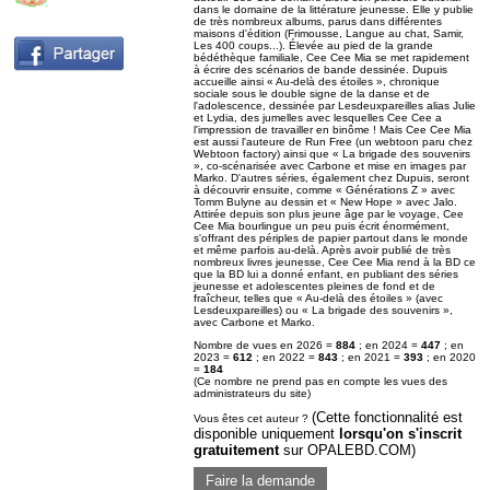
dans le domaine de la littérature jeunesse. Elle y publie
de très nombreux albums, parus dans différentes
maisons d'édition (Frimousse, Langue au chat, Samir,
Les 400 coups...). Élevée au pied de la grande
bédéthèque familiale, Cee Cee Mia se met rapidement
à écrire des scénarios de bande dessinée. Dupuis
accueille ainsi « Au-delà des étoiles », chronique
sociale sous le double signe de la danse et de
l'adolescence, dessinée par Lesdeuxpareilles alias Julie
et Lydia, des jumelles avec lesquelles Cee Cee a
l'impression de travailler en binôme ! Mais Cee Cee Mia
est aussi l'auteure de Run Free (un webtoon paru chez
Webtoon factory) ainsi que « La brigade des souvenirs
», co-scénarisée avec Carbone et mise en images par
Marko. D'autres séries, également chez Dupuis, seront
à découvrir ensuite, comme « Générations Z » avec
Tomm Bulyne au dessin et « New Hope » avec Jalo.
Attirée depuis son plus jeune âge par le voyage, Cee
Cee Mia bourlingue un peu puis écrit énormément,
s'offrant des périples de papier partout dans le monde
et même parfois au-delà. Après avoir publié de très
nombreux livres jeunesse, Cee Cee Mia rend à la BD ce
que la BD lui a donné enfant, en publiant des séries
jeunesse et adolescentes pleines de fond et de
fraîcheur, telles que « Au-delà des étoiles » (avec
Lesdeuxpareilles) ou « La brigade des souvenirs »,
avec Carbone et Marko.
Nombre de vues en 2026 =
884
; en 2024 =
447
; en
2023 =
612
; en 2022 =
843
; en 2021 =
393
; en 2020
=
184
(Ce nombre ne prend pas en compte les vues des
administrateurs du site)
(Cette fonctionnalité est
Vous êtes cet auteur ?
disponible uniquement
lorsqu'on s'inscrit
gratuitement
sur OPALEBD.COM)
Faire la demande