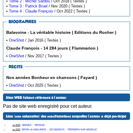
•
Tome 2 : Michel Sardou
/ Oct 2018 ( Textes )
•
Tome 3 : Patrick Bruel
/ Nov 2020 ( Textes )
•
Tome 4 : Claude François
/ Oct 2022 ( Textes )
BIOGRAPHIES
Balavoine - La véritable histoire ( Editions du Rocher )
•
OneShot
/ Jan 2016 ( Textes )
Claude François - 14 284 jours ( Flammarion )
•
OneShot
/ Nov 2017 ( Textes )
RÉCITS
Nos années Bonheur en chansons ( Fayard )
•
OneShot
/ Oct 2025 ( Textes )
Sites WEB faisant référence à l'auteur
Pas de site web enregistré pour cet auteur.
Liste (non exhaustive) des manifestations auquelles l'auteur a déjà participé
en 2026
:
VANNES
-
VERNON
en 2025
:
BRIVE-LA-GAILLARDE
-
LES ANDELYS
-
PERRIERS-SUR-ANDELLE