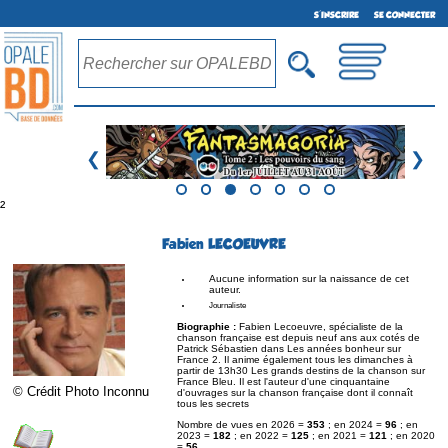
S'INSCRIRE
SE CONNECTER
❮
❯
²
Fabien LECOEUVRE
Aucune information sur la naissance de cet
auteur.
Journaliste
Biographie :
Fabien Lecoeuvre, spécialiste de la
chanson française est depuis neuf ans aux cotés de
Patrick Sébastien dans Les années bonheur sur
France 2. Il anime également tous les dimanches à
partir de 13h30 Les grands destins de la chanson sur
France Bleu. Il est l'auteur d'une cinquantaine
© Crédit Photo Inconnu
d'ouvrages sur la chanson française dont il connaît
tous les secrets
Nombre de vues en 2026 =
353
; en 2024 =
96
; en
2023 =
182
; en 2022 =
125
; en 2021 =
121
; en 2020
=
56