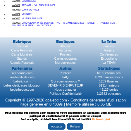
en 2024
:
LES HOGUES
en 2023
:
FÉCAMP
-
VILLERS-SUR-MER
en 2022
:
CANY-BARVILLE
en 2021
:
VERNON
en 2020
:
VILLERS-SUR-MER
en 2019
:
CHANCEAUX-PRÈS-LOCHES
-
NOTRE-DAME-DE-L´ISLE
-
SABLET
-
THUE ET MUE
-
VILLERS-SUR-MER
-
VIMOUTIERS
Rubriques
Boutiques
La Tribu
Éditorial
Albums
Travaux
Carte Festivals
Fanzines
Ateliers
Carte Libraires
Posters
Conférences
Stands
Cartes-postales
Expositions
Agenda Festivals
Marque-pages
La TEAM
Partenaires
Autres
Statistiques
sceneario.com
Publicité
6135 internautes
la-ribambulle.com
FAQ
4323 manifestations
babelio.com
Qui sommes-nous ?
1259 librairies
belles-dedicaces.blogspot
DEVENIR BIENFAITEUR
81314 auteurs
bedetheque.com
Nous contacter
43127 series
Politique Confidentialité
112382 ouvrages
Copyright © 1997-2026 opalebd.com -
Conditions générales d'utilisation
Page générée en 0.4839s | Mémoire utilisée : 6.85 MB
Nous utilisons des cookies pour améliorer votre expérience. En acceptant, vous acceptez notre
politique de confidentialité et pourrez créer un compte.
Sans accepter, certaines fonctionnalités seront limitées.
En savoir plus
.
Accepter
Refuser