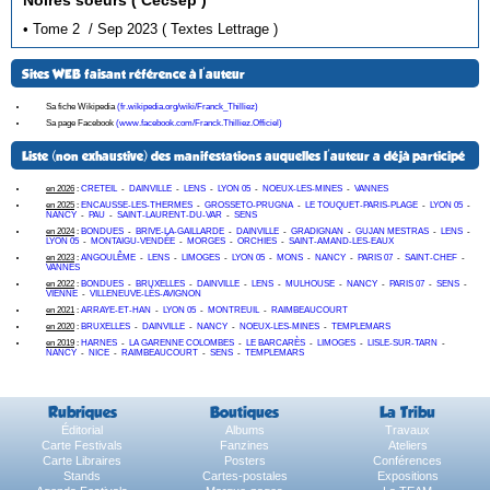
• Tome 2 / Sep 2023 ( Textes Lettrage )
Sites WEB faisant référence à l'auteur
Sa fiche Wikipedia
(fr.wikipedia.org/wiki/Franck_Thilliez)
Sa page Facebook
(www.facebook.com/Franck.Thilliez.Officiel)
Liste (non exhaustive) des manifestations auquelles l'auteur a déjà participé
en 2026
:
CRETEIL
-
DAINVILLE
-
LENS
-
LYON 05
-
NOEUX-LES-MINES
-
VANNES
en 2025
:
ENCAUSSE-LES-THERMES
-
GROSSETO-PRUGNA
-
LE TOUQUET-PARIS-PLAGE
-
LYON 05
-
NANCY
-
PAU
-
SAINT-LAURENT-DU-VAR
-
SENS
en 2024
:
BONDUES
-
BRIVE-LA-GAILLARDE
-
DAINVILLE
-
GRADIGNAN
-
GUJAN MESTRAS
-
LENS
-
LYON 05
-
MONTAIGU-VENDÉE
-
MORGES
-
ORCHIES
-
SAINT-AMAND-LES-EAUX
en 2023
:
ANGOULÊME
-
LENS
-
LIMOGES
-
LYON 05
-
MONS
-
NANCY
-
PARIS 07
-
SAINT-CHEF
-
VANNES
en 2022
:
BONDUES
-
BRUXELLES
-
DAINVILLE
-
LENS
-
MULHOUSE
-
NANCY
-
PARIS 07
-
SENS
-
VIENNE
-
VILLENEUVE-LÈS-AVIGNON
en 2021
:
ARRAYE-ET-HAN
-
LYON 05
-
MONTREUIL
-
RAIMBEAUCOURT
en 2020
:
BRUXELLES
-
DAINVILLE
-
NANCY
-
NOEUX-LES-MINES
-
TEMPLEMARS
en 2019
:
HARNES
-
LA GARENNE COLOMBES
-
LE BARCARÈS
-
LIMOGES
-
LISLE-SUR-TARN
-
NANCY
-
NICE
-
RAIMBEAUCOURT
-
SENS
-
TEMPLEMARS
Rubriques
Boutiques
La Tribu
Éditorial
Albums
Travaux
Carte Festivals
Fanzines
Ateliers
Carte Libraires
Posters
Conférences
Stands
Cartes-postales
Expositions