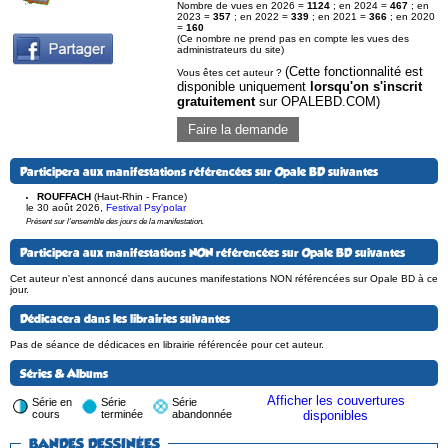
Nombre de vues en 2026 =
1124
; en 2024 =
467
; en
2023 =
357
; en 2022 =
339
; en 2021 =
366
; en 2020
=
160
(Ce nombre ne prend pas en compte les vues des
administrateurs du site)
(Cette fonctionnalité est
Vous êtes cet auteur ?
disponible uniquement
lorsqu'on s'inscrit
gratuitement
sur OPALEBD.COM)
Faire la demande
Participera aux manifestations référencées sur Opale BD suivantes
ROUFFACH
(Haut-Rhin - France)
le 30 août 2026
,
Festival Psy'polar
Présent sur l'ensemble des jours de la manifestation.
Participera aux manifestations NON référencées sur Opale BD suivantes
Cet auteur n'est annoncé dans aucunes manifestations NON référencées sur Opale BD à ce
jour.
Dédicacera dans les librairies suivantes
Pas de séance de dédicaces en librairie référencée pour cet auteur.
Séries & Albums
Afficher les couvertures
Série en
Série
Série
cours
terminée
abandonnée
disponibles
BANDES DESSINÉES