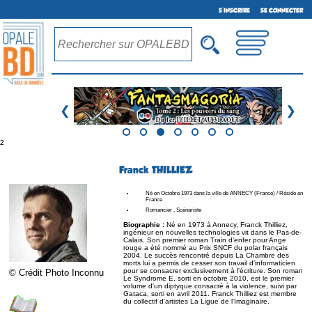
S'INSCRIRE
SE CONNECTER
❮
❯
²
Franck THILLIEZ
Né en Octobre 1973 dans la ville de ANNECY (France) / Réside en
France
Romancier , Scénariste
Biographie :
Né en 1973 à Annecy, Franck Thilliez,
ingénieur en nouvelles technologies vit dans le Pas-de-
Calais. Son premier roman Train d’enfer pour Ange
rouge a été nommé au Prix SNCF du polar français
2004. Le succès rencontré depuis La Chambre des
morts lui a permis de cesser son travail d'informaticien
pour se consacrer exclusivement à l'écriture. Son roman
© Crédit Photo Inconnu
Le Syndrome E, sorti en octobre 2010, est le premier
volume d'un diptyque consacré à la violence, suivi par
Gataca, sorti en avril 2011. Franck Thilliez est membre
du collectif d'artistes La Ligue de l'Imaginaire.