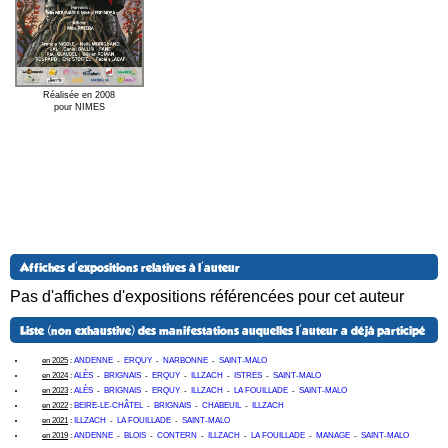
Réalisée en 2008
pour NIMES
Affiches d'expositions relatives à l'auteur
Pas d'affiches d'expositions référencées pour cet auteur
Liste (non exhaustive) des manifestations auquelles l'auteur a déjà participé
en 2025
:
ANDENNE
-
ERQUY
-
NARBONNE
-
SAINT-MALO
en 2024
:
ALÈS
-
BRIGNAIS
-
ERQUY
-
ILLZACH
-
ISTRES
-
SAINT-MALO
en 2023
:
ALÈS
-
BRIGNAIS
-
ERQUY
-
ILLZACH
-
LA FOUILLADE
-
SAINT-MALO
en 2022
:
BEIRE-LE-CHÂTEL
-
BRIGNAIS
-
CHABEUIL
-
ILLZACH
en 2021
:
ILLZACH
-
LA FOUILLADE
-
SAINT-MALO
en 2019
:
ANDENNE
-
BLOIS
-
CONTERN
-
ILLZACH
-
LA FOUILLADE
-
MANAGE
-
SAINT-MALO