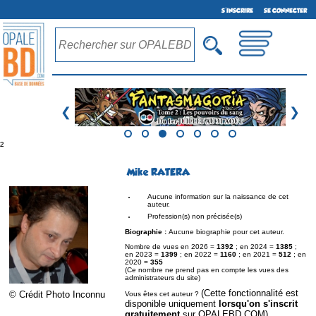
S'INSCRIRE
SE CONNECTER
❮
❯
²
Mike RATERA
Aucune information sur la naissance de cet
auteur.
Profession(s) non précisée(s)
Biographie :
Aucune biographie pour cet auteur.
Nombre de vues en 2026 =
1392
; en 2024 =
1385
;
en 2023 =
1399
; en 2022 =
1160
; en 2021 =
512
; en
2020 =
355
(Ce nombre ne prend pas en compte les vues des
administrateurs du site)
(Cette fonctionnalité est
© Crédit Photo Inconnu
Vous êtes cet auteur ?
disponible uniquement
lorsqu'on s'inscrit
gratuitement
sur OPALEBD.COM)