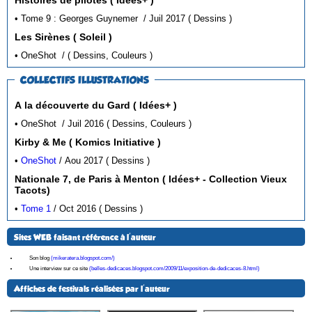
• Tome 9 : Georges Guynemer / Juil 2017 ( Dessins )
Les Sirènes ( Soleil )
• OneShot / ( Dessins, Couleurs )
COLLECTIFS ILLUSTRATIONS
A la découverte du Gard ( Idées+ )
• OneShot / Juil 2016 ( Dessins, Couleurs )
Kirby & Me ( Komics Initiative )
•
OneShot
/ Aou 2017 ( Dessins )
Nationale 7, de Paris à Menton ( Idées+ - Collection Vieux
Tacots)
•
Tome 1
/ Oct 2016 ( Dessins )
Sites WEB faisant référence à l'auteur
Son blog
(mikeratera.blogspot.com/)
Une interview sur ce site
(belles-dedicaces.blogspot.com/2009/11/exposition-de-dedicaces-8.html)
Affiches de festivals réalisées par l'auteur