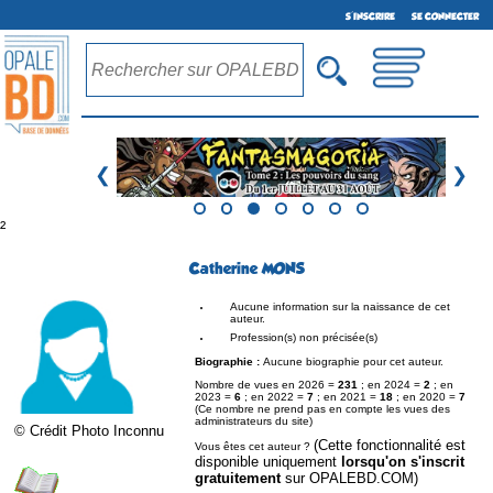
S'INSCRIRE
SE CONNECTER
❮
❯
²
Catherine MONS
Aucune information sur la naissance de cet
auteur.
Profession(s) non précisée(s)
Biographie :
Aucune biographie pour cet auteur.
Nombre de vues en 2026 =
231
; en 2024 =
2
; en
2023 =
6
; en 2022 =
7
; en 2021 =
18
; en 2020 =
7
(Ce nombre ne prend pas en compte les vues des
administrateurs du site)
© Crédit Photo Inconnu
(Cette fonctionnalité est
Vous êtes cet auteur ?
disponible uniquement
lorsqu'on s'inscrit
gratuitement
sur OPALEBD.COM)