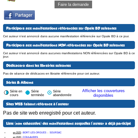
Faire la demande
Participera aux manifestations référencées sur Opale BD suivantes
Cet auteur n'est annoncé dans aucune manifestation référencée sur Opale BD à ce jour.
Participera aux manifestations NON référencées sur Opale BD suivantes
Cet auteur n'est annoncé dans aucunes manifestations NON référencées sur Opale BD à ce
jour.
Dédicacera dans les librairies suivantes
Pas de séance de dédicaces en librairie référencée pour cet auteur.
Séries & Albums
Afficher les couvertures
Série en
Série
Série
cours
terminée
abandonnée
disponibles
Sites WEB faisant référence à l'auteur
Pas de site web enregistré pour cet auteur.
Liste (non exhaustive) des manifestations auquelles l'auteur a déjà participé
en 2025
:
BORT-LES-ORGUES
-
SOURSAC
en 2020
:
COULAURES