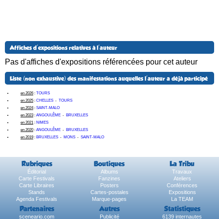
Affiches d'expositions relatives à l'auteur
Pas d'affiches d'expositions référencées pour cet auteur
Liste (non exhaustive) des manifestations auquelles l'auteur a déjà participé
en 2026
:
TOURS
en 2025
:
CHELLES
-
TOURS
en 2024
:
SAINT-MALO
en 2023
:
ANGOULÊME
-
BRUXELLES
en 2021
:
NIMES
en 2020
:
ANGOULÊME
-
BRUXELLES
en 2019
:
BRUXELLES
-
MONS
-
SAINT-MALO
Rubriques
Boutiques
La Tribu
Éditorial
Albums
Travaux
Carte Festivals
Fanzines
Ateliers
Carte Libraires
Posters
Conférences
Stands
Cartes-postales
Expositions
Agenda Festivals
Marque-pages
La TEAM
Partenaires
Autres
Statistiques
sceneario.com
Publicité
6139 internautes