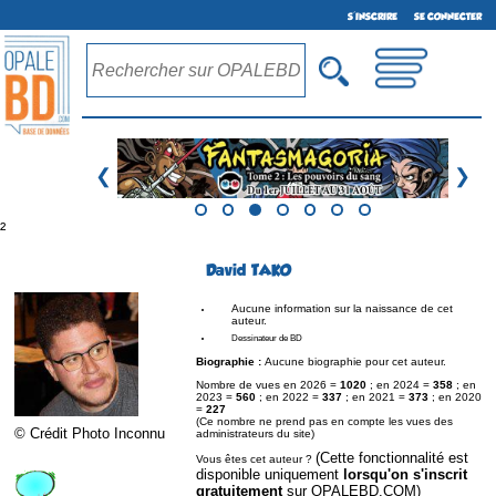
S'INSCRIRE
SE CONNECTER
❮
❯
²
David TAKO
Aucune information sur la naissance de cet
auteur.
Dessinateur de BD
Biographie :
Aucune biographie pour cet auteur.
Nombre de vues en 2026 =
1020
; en 2024 =
358
; en
2023 =
560
; en 2022 =
337
; en 2021 =
373
; en 2020
=
227
(Ce nombre ne prend pas en compte les vues des
© Crédit Photo Inconnu
administrateurs du site)
(Cette fonctionnalité est
Vous êtes cet auteur ?
disponible uniquement
lorsqu'on s'inscrit
gratuitement
sur OPALEBD.COM)