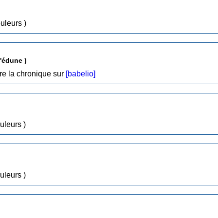
ssins, Couleurs )
L'édune )
re la chronique sur
[babelio]
sins, Couleurs )
sins, Couleurs )