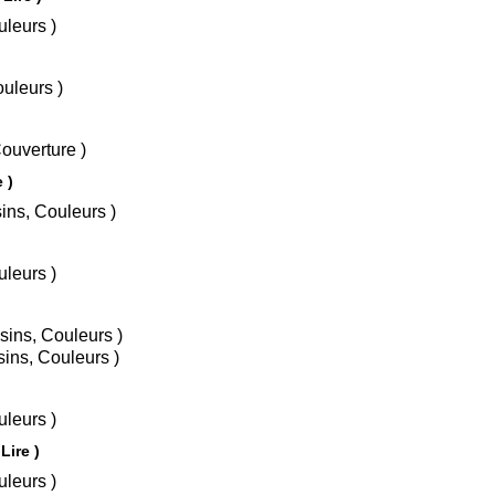
sins, Couleurs )
essins, Couleurs )
 Couleurs, Couverture )
ire )
 Textes, Dessins, Couleurs )
sins, Couleurs )
 A la mer / Avr 2008 ( Dessins, Couleurs )
En Ville / Oct 2009 ( Dessins, Couleurs )
sins, Couleurs )
Lire )
sins, Couleurs )