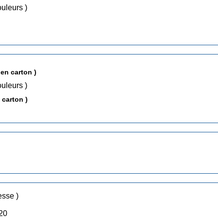
ssins, Couleurs )
en carton )
ssins, Couleurs )
 carton )
(Bayard Jeunesse )
000 : Publication dans les N° 20