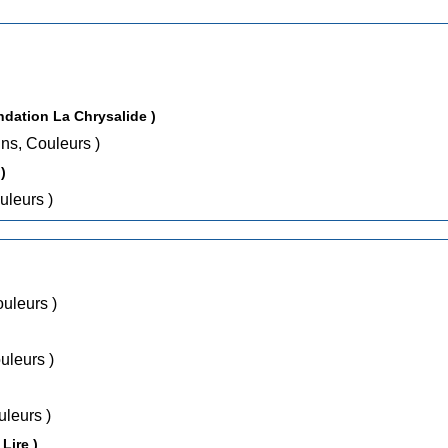
ondation La Chrysalide )
extes, Dessins, Couleurs )
)
sins, Couleurs )
essins, Couleurs )
ssins, Couleurs )
sins, Couleurs )
Lire )