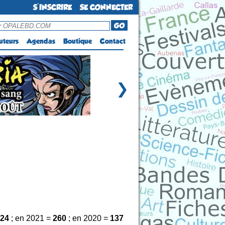
S'INSCRIRE
SE CONNECTER
GO
uteurs
Agendas
Boutique
Contact
❯
24
; en 2021 =
260
; en 2020 =
137