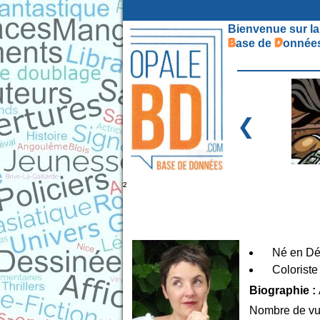
Bienvenue sur la
B
D
ase de
onnées
❮
²
Né en Dé
Coloriste 
Biographie :
Nombre de vu