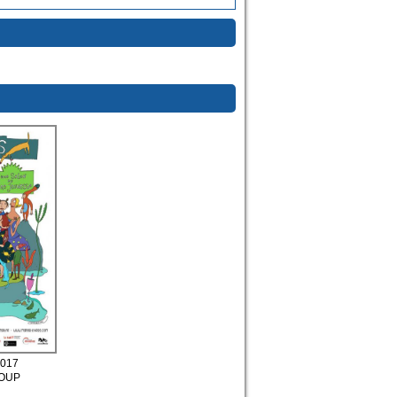
2017
LOUP