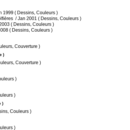
• Tome 1 : Marta et la bicyclette / Jan 1999 ( Dessins, Couleurs )
• Tome 2 : Marta au pays des mongolfières / Jan 2001 ( Dessins, Couleurs )
• Tome 3 : Marta et la pieuvre / Mar 2003 ( Dessins, Couleurs )
• Tome 4 : Le retour de marta / Oct 2008 ( Dessins, Couleurs )
( Dessins, Couleurs, Couverture )
Lire )
 ( Dessins, Couleurs, Couverture )
essins, Couleurs )
sins, Couleurs )
re )
 Textes, Dessins, Couleurs )
sins, Couleurs )