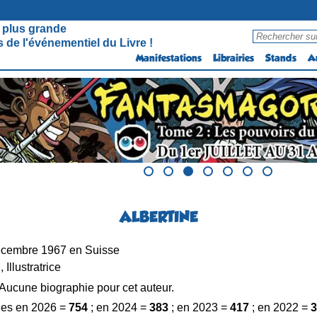
 plus grande
 de l'événementiel du Livre !
Manifestations
Librairies
Stands
A
ALBERTINE
cembre 1967 en Suisse
, Illustratrice
Aucune biographie pour cet auteur.
es en 2026 =
754
; en 2024 =
383
; en 2023 =
417
; en 2022 =
3