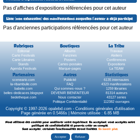
Pas d'affiches d'expositions référencées pour cet auteur
Liste (non exhaustive) des manifestations auquelles l'auteur a déjà participé
Pas d'anciennes participations référencées pour cet auteur
Rubriques
Boutiques
La Tribu
Éditorial
Albums
Travaux
Carte Festivals
Fanzines
Ateliers
Carte Libraires
Posters
Conférences
Stands
Cartes-postales
Expositions
Agenda Festivals
Marque-pages
La TEAM
Partenaires
Autres
Statistiques
sceneario.com
Publicité
6135 internautes
la-ribambulle.com
FAQ
4323 manifestations
babelio.com
Qui sommes-nous ?
1259 librairies
belles-dedicaces.blogspot
DEVENIR BIENFAITEUR
81314 auteurs
bedetheque.com
Nous contacter
43127 series
Politique Confidentialité
112382 ouvrages
Copyright © 1997-2026 opalebd.com -
Conditions générales d'utilisation
Page générée en 0.5466s | Mémoire utilisée : 6.85 MB
Nous utilisons des cookies pour améliorer votre expérience. En acceptant, vous acceptez notre
politique de confidentialité et pourrez créer un compte.
Sans accepter, certaines fonctionnalités seront limitées.
En savoir plus
.
Accepter
Refuser