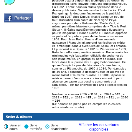
possède déjà la plupart des techniques de dessin et
d’impression (lavis, gravure, retouche photographique).
En 1952, il entre dans un studio spécialisé dans le
dessin publicitaire. Sa voie semble toute tracée. C’est
Franquin qui le détourne finalement de la publicité.
Entré en 1957 chez Dupuis, il fait d’abord un peu de
tout. Illustration d’un conte de Noël signé Peyo,
crayonnés pour deux Histoires de l’Oncle Paul, et
même, premières histoires complètes de « Tiou le Petit
Sioux ». Il réalise parallèlement quelques illustrations
pour le magazine « Bonne Soirée ». Franquin apprécie
sa patte et l’appelle auprès de lui. Nous sommes en
1958. Pour Jean Roba, l’heure d’une seconde
naissance ! Franquin lui apprend les ficelles du métier
et l’embarque dans 3 aventures de Spirou et Fantasio.
Et puis vient le « Spirou » 1132 du 24 décembre 1959,
Roba leur offre une première aventure. Boule contre les
mini-requins voit l’apparition officielle du cocker et de
son jeune maître, un garçon du nom de Boule. Il se
lance dans le suprême défi du gag hebdomadaire. Ce
qui ne l’empêche pas de faire vivre d’autres héros,
comme La Ribambelle, de 1965 à 1984. Pendant plus
de 40 ans, il continue à dessiner Boule et Bill avec le
même talent et la même humilité. En 2003, il passe le
relais à Laurent Verron son ancien assistant. Il peut
alors se consacrer aux dessins personnels et à
l’aquarelle. Il est fait chevalier des arts et des lettres en
1992.
Nombre de vues en 2026 =
1106
; en 2024 =
542
; en
2023 =
952
; en 2022 =
485
; en 2021 =
391
; en 2020
=
250
(Ce nombre ne prend pas en compte les vues des
administrateurs du site)
Séries & Albums
Afficher les couvertures
Série en
Série
Série
cours
terminée
abandonnée
disponibles