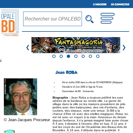
S'INSCRIRE
SE CONNECTER
❮
❯
²
Jean ROBA
Né en Juillet 1930 dans la ville de SCHAERBEEK (Belgique)
Décédé le 14 Juin 2006 à l'âge de 75 ans.
Dessinateur de BD , Scénariste
Biographie :
Jean Roba a toujours préféré les rues
aérées de la banlieue au centre-ville. Le genre de
village dans la ville où les maisons possèdent de jolis
jardins avec des balançoires, des cris d’enfants, des
cockers, des oiseaux, voire une tortue. Si Bill a la
chance d’être né avec des oreilles magiques, Roba, lui,
est né avec un crayon à la main. Amoureux du dessin
© Jean-Jacques Procureur
depuis l’enfance, il n’a jamais imaginé faire autre chose.
À 3 ans, il dessine à l’envers, tête en bas. À 11 ans, il
suit les cours du soir de l’Académie des Beaux-Arts de
Bruxelles. À 16 ans, il débute dans la publicité. Il