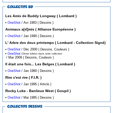
COLLECTIFS BD
Les Amis de Buddy Longway ( Lombard )
•
OneShot
/ Avr 1983 ( Dessins )
Animaux a[d]mis ( Alliance Européenne )
•
OneShot
/ Jan 1990 ( Dessins )
L' Arbre des deux printemps ( Lombard - Collection Signé)
•
OneShot
/ Déc 2000 ( Dessins, Couleurs )
•
OneShot
/
2ème édition dans cette collection
/ Mar 2009 ( Dessins, Couleurs )
Il était une fois... Les Belges ( Lombard )
•
OneShot
/ Jan 1980 ( Dessins )
Rire c'est rire ( F.I.R. )
•
OneShot
/ Jan 1995 ( Article )
Rocky Luke - Banlieue West ( Goupil )
•
OneShot
/ Mai 1985 ( Dessins )
COLLECTIFS DESSINS