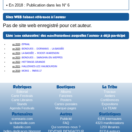
• En 2018 : Publication dans les N° 6
Sites WEB faisant référence à l'auteur
Pas de site web enregistré pour cet auteur.
Liste (non exhaustive) des manifestations auquelles l'auteur a déjà participé
en 2026
:
EPINAL
en 2025
:
BONDUES
-
DORMANS
-
LA BASSÉE
en 2024
:
LA BASSÉE
-
ROOST-WARENDIN
en 2023
:
BONDUES
-
SAINGHIN-EN-WEPPES
en 2022
:
HETTANGE-GRANDE
en 2021
:
HALLENNES-LEZ-HAUBOURDIN
en 2019
:
MONS
-
PARIS 17
Rubriques
Boutiques
La Tribu
Éditorial
Albums
Travaux
Carte Festivals
Fanzines
Ateliers
Carte Libraires
Posters
Conférences
Stands
Cartes-postales
Expositions
Agenda Festivals
Marque-pages
La TEAM
Partenaires
Autres
Statistiques
sceneario.com
Publicité
6135 internautes
la-ribambulle.com
FAQ
4323 manifestations
babelio.com
Qui sommes-nous ?
1259 librairies
belles-dedicaces.blogspot
DEVENIR BIENFAITEUR
81314 auteurs