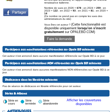
renaissance italienne.
Nombre de vues en 2026 =
678
; en 2024 =
259
; en
2023 =
122
; en 2022 =
93
; en 2021 =
81
; en 2020 =
14
(Ce nombre ne prend pas en compte les vues des
administrateurs du site)
(Cette fonctionnalité est
Vous êtes cet auteur ?
disponible uniquement
lorsqu'on s'inscrit
gratuitement
sur OPALEBD.COM)
Faire la demande
Participera aux manifestations référencées sur Opale BD suivantes
Cet auteur n'est annoncé dans aucune manifestation référencée sur Opale BD à ce jour.
Participera aux manifestations NON référencées sur Opale BD suivantes
Cet auteur n'est annoncé dans aucunes manifestations NON référencées sur Opale BD à ce
jour.
Dédicacera dans les librairies suivantes
Pas de séance de dédicaces en librairie référencée pour cet auteur.
Séries & Albums
Afficher les couvertures
Série en
Série
Série
cours
terminée
abandonnée
disponibles
ANTHOLOGIES