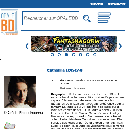
S'INSCRIRE
SE CONNECTER
❮
❯
²
Catherine LOISEAU
Aucune information sur la naissance de cet
auteur.
Illustratrice , Romancière
Biographie :
Catherine Loiseau est née en 1985. Le
virus de l’écriture l’a prise à 16 ans et ne l’a pas lâchée
depuis. Elle s’est tout de suite orientée vers les
littératures de l’imaginaire, avec une préférence pour la
fantasy. La faute à qui ? Peut-être à sa mère qui lui
lisait des contes de fée. Ou la faute à Asimov, Tolkien,
© Crédit Photo Inconnu
Lovecraft, Pratchett, Martin, Marion Zimmer Bradley,
Mercedes Lackey, Brandon Sanderson, Pierre Pevel,
Johan Heliot, Matthieu Gaborit et tous les autres. Elle
partage ses loisirs entre l’écriture (bien entendu), mais
aussi le dessin, la couture de vêtements (plus sombres
les uns que les autres), et l’apprentissage de l’escrime