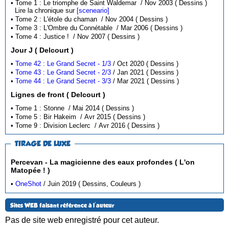
• Tome 1 : Le triomphe de Saint Waldemar / Nov 2003 ( Dessins )
Lire la chronique sur
[sceneario]
• Tome 2 : L'étole du chaman / Nov 2004 ( Dessins )
• Tome 3 : L'Ombre du Connétable / Mar 2006 ( Dessins )
• Tome 4 : Justice ! / Nov 2007 ( Dessins )
Jour J ( Delcourt )
•
Tome 42 : Le Grand Secret - 1/3
/ Oct 2020 ( Dessins )
•
Tome 43 : Le Grand Secret - 2/3
/ Jan 2021 ( Dessins )
•
Tome 44 : Le Grand Secret - 3/3
/ Mar 2021 ( Dessins )
Lignes de front ( Delcourt )
• Tome 1 : Stonne / Mai 2014 ( Dessins )
• Tome 5 : Bir Hakeim / Avr 2015 ( Dessins )
• Tome 9 : Division Leclerc / Avr 2016 ( Dessins )
TIRAGE DE LUXE
Percevan - La magicienne des eaux profondes ( L'on
Matopée ! )
•
OneShot
/ Juin 2019 ( Dessins, Couleurs )
Sites WEB faisant référence à l'auteur
Pas de site web enregistré pour cet auteur.