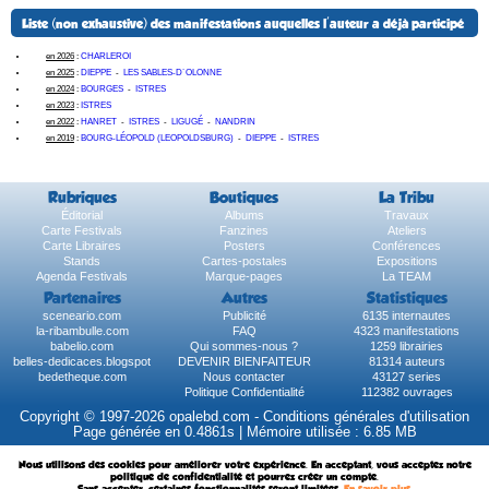
Liste (non exhaustive) des manifestations auquelles l'auteur a déjà participé
en 2026
:
CHARLEROI
en 2025
:
DIEPPE
-
LES SABLES-D´OLONNE
en 2024
:
BOURGES
-
ISTRES
en 2023
:
ISTRES
en 2022
:
HANRET
-
ISTRES
-
LIGUGÉ
-
NANDRIN
en 2019
:
BOURG-LÉOPOLD (LEOPOLDSBURG)
-
DIEPPE
-
ISTRES
Rubriques
Boutiques
La Tribu
Éditorial
Albums
Travaux
Carte Festivals
Fanzines
Ateliers
Carte Libraires
Posters
Conférences
Stands
Cartes-postales
Expositions
Agenda Festivals
Marque-pages
La TEAM
Partenaires
Autres
Statistiques
sceneario.com
Publicité
6135 internautes
la-ribambulle.com
FAQ
4323 manifestations
babelio.com
Qui sommes-nous ?
1259 librairies
belles-dedicaces.blogspot
DEVENIR BIENFAITEUR
81314 auteurs
bedetheque.com
Nous contacter
43127 series
Politique Confidentialité
112382 ouvrages
Copyright © 1997-2026 opalebd.com -
Conditions générales d'utilisation
Page générée en 0.4861s | Mémoire utilisée : 6.85 MB
Nous utilisons des cookies pour améliorer votre expérience. En acceptant, vous acceptez notre
politique de confidentialité et pourrez créer un compte.
Sans accepter, certaines fonctionnalités seront limitées.
En savoir plus
.