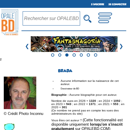
S'INSCRIRE
SE CONNECTER
❮
❯
²
BRADA
Aucune information sur la naissance de cet
auteur.
Dessinateur de BD
Biographie :
Aucune biographie pour cet auteur.
Nombre de vues en 2026 =
1320
; en 2024 =
1092
;
en 2023 =
943
; en 2022 =
1371
; en 2021 =
553
; en
2020 =
301
(Ce nombre ne prend pas en compte les vues des
© Crédit Photo Inconnu
administrateurs du site)
(Cette fonctionnalité est
Vous êtes cet auteur ?
disponible uniquement
lorsqu'on s'inscrit
gratuitement
sur OPALEBD.COM)