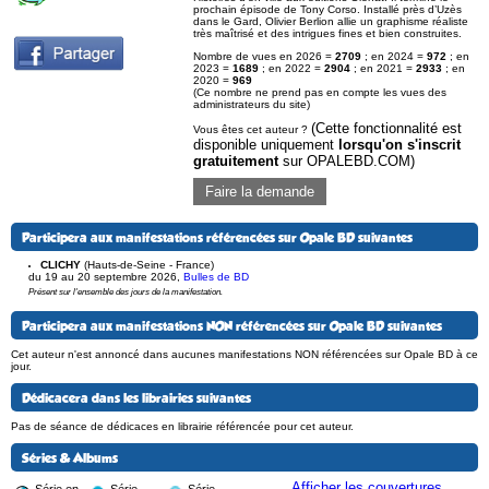
prochain épisode de Tony Corso. Installé près d’Uzès
dans le Gard, Olivier Berlion allie un graphisme réaliste
très maîtrisé et des intrigues fines et bien construites.
Nombre de vues en 2026 =
2709
; en 2024 =
972
; en
2023 =
1689
; en 2022 =
2904
; en 2021 =
2933
; en
2020 =
969
(Ce nombre ne prend pas en compte les vues des
administrateurs du site)
(Cette fonctionnalité est
Vous êtes cet auteur ?
disponible uniquement
lorsqu'on s'inscrit
gratuitement
sur OPALEBD.COM)
Faire la demande
Participera aux manifestations référencées sur Opale BD suivantes
CLICHY
(Hauts-de-Seine - France)
du 19 au 20 septembre 2026
,
Bulles de BD
Présent sur l'ensemble des jours de la manifestation.
Participera aux manifestations NON référencées sur Opale BD suivantes
Cet auteur n'est annoncé dans aucunes manifestations NON référencées sur Opale BD à ce
jour.
Dédicacera dans les librairies suivantes
Pas de séance de dédicaces en librairie référencée pour cet auteur.
Séries & Albums
Afficher les couvertures
Série en
Série
Série