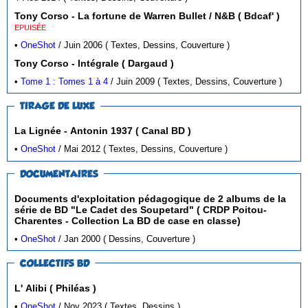
Tony Corso - La fortune de Warren Bullet / N&B ( Bdcaf' )
EPUISÉE
•
OneShot
/ Juin 2006 ( Textes, Dessins, Couverture )
Tony Corso - Intégrale ( Dargaud )
•
Tome 1 : Tomes 1 à 4
/ Juin 2009 ( Textes, Dessins, Couverture )
TIRAGE DE LUXE
La Lignée - Antonin 1937 ( Canal BD )
•
OneShot
/ Mai 2012 ( Textes, Dessins, Couverture )
DOCUMENTAIRES
Documents d'exploitation pédagogique de 2 albums de la
série de BD "Le Cadet des Soupetard" ( CRDP Poitou-
Charentes - Collection La BD de case en classe)
•
OneShot
/ Jan 2000 ( Dessins, Couverture )
COLLECTIFS BD
L' Alibi ( Philéas )
•
OneShot
/ Nov 2023 ( Textes, Dessins )