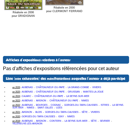
Réalisée en 2000
pour CLERMONT FERRAND
Réalisée en 2006
pour GRADIGNAN
Affiches d'expositions relatives à l'auteur
Pas d'affiches d'expositions référencées pour cet auteur
Liste (non exhaustive) des manifestations auquelles l'auteur a déjà participé
en 2026
:
AUBENAS
-
CHÂTEAUNEUF-DU-PAPE
-
LA GRAND-COMBE
-
VIVIERS
en 2025
:
AUBENAS
-
CHÂTEAUNEUF-DU-PAPE
-
GRUISSAN
-
MANTES-LA-JOLIE
en 2024
:
CAJARC
-
CHÂTEAUNEUF-DU-PAPE
-
LA SEYNE-SUR-MER
en 2023
:
AUBENAS
-
AVIGNON
-
CHÂTEAUNEUF-DU-PAPE
-
NIMES
en 2022
:
AUBENAS
-
BOURGES
-
COGNAC
-
GORGES-DU-TARN-CAUSSES
-
ISTRES
-
LA SEYNE-
SUR-MER
-
NIMES
-
SAINT-GILLES
-
UZES
en 2021
:
AVIGNON
-
BLOIS
-
GORGES-DU-TARN-CAUSSES
-
SÈTE
-
VIVIERS
en 2020
:
GORGES-DU-TARN-CAUSSES
-
IGNY
-
NIMES
en 2019
:
AUBENAS
-
AVIGNON
-
CONTERN
-
LA SEYNE-SUR-MER
-
SÈTE
-
SEVRIER
-
VILLENEUVE-LÈS-AVIGNON