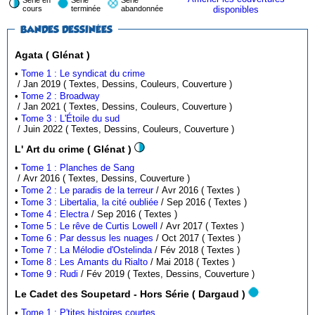
cours
terminée
abandonnée
disponibles
BANDES DESSINÉES
Agata ( Glénat )
•
Tome 1 : Le syndicat du crime
/ Jan 2019 ( Textes, Dessins, Couleurs, Couverture )
•
Tome 2 : Broadway
/ Jan 2021 ( Textes, Dessins, Couleurs, Couverture )
•
Tome 3 : L'Étoile du sud
/ Juin 2022 ( Textes, Dessins, Couleurs, Couverture )
L' Art du crime ( Glénat )
•
Tome 1 : Planches de Sang
/ Avr 2016 ( Textes, Dessins, Couverture )
•
Tome 2 : Le paradis de la terreur
/ Avr 2016 ( Textes )
•
Tome 3 : Libertalia, la cité oubliée
/ Sep 2016 ( Textes )
•
Tome 4 : Electra
/ Sep 2016 ( Textes )
•
Tome 5 : Le rêve de Curtis Lowell
/ Avr 2017 ( Textes )
•
Tome 6 : Par dessus les nuages
/ Oct 2017 ( Textes )
•
Tome 7 : La Mélodie d'Ostelinda
/ Fév 2018 ( Textes )
•
Tome 8 : Les Amants du Rialto
/ Mai 2018 ( Textes )
•
Tome 9 : Rudi
/ Fév 2019 ( Textes, Dessins, Couverture )
Le Cadet des Soupetard - Hors Série ( Dargaud )
•
Tome 1 : P'tites histoires courtes