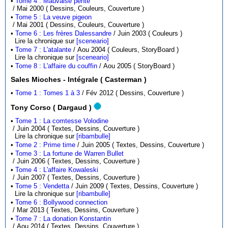
•
Tome 4 : Mauvaise pente
/ Mai 2000 ( Dessins, Couleurs, Couverture )
•
Tome 5 : La veuve pigeon
/ Mai 2001 ( Dessins, Couleurs, Couverture )
•
Tome 6 : Les frères Dalessandre
/ Juin 2003 ( Couleurs )
Lire la chronique sur
[sceneario]
•
Tome 7 : L'atalante
/ Aou 2004 ( Couleurs, StoryBoard )
Lire la chronique sur
[sceneario]
•
Tome 8 : L'affaire du couffin
/ Aou 2005 ( StoryBoard )
Sales Mioches - Intégrale ( Casterman )
•
Tome 1 : Tomes 1 à 3
/ Fév 2012 ( Dessins, Couverture )
Tony Corso ( Dargaud )
•
Tome 1 : La comtesse Volodine
/ Juin 2004 ( Textes, Dessins, Couverture )
Lire la chronique sur
[ribambulle]
•
Tome 2 : Prime time
/ Juin 2005 ( Textes, Dessins, Couverture )
•
Tome 3 : La fortune de Warren Bullet
/ Juin 2006 ( Textes, Dessins, Couverture )
•
Tome 4 : L'affaire Kowaleski
/ Juin 2007 ( Textes, Dessins, Couverture )
•
Tome 5 : Vendetta
/ Juin 2009 ( Textes, Dessins, Couverture )
Lire la chronique sur
[ribambulle]
•
Tome 6 : Bollywood connection
/ Mar 2013 ( Textes, Dessins, Couverture )
•
Tome 7 : La donation Konstantin
/ Aou 2014 ( Textes, Dessins, Couverture )