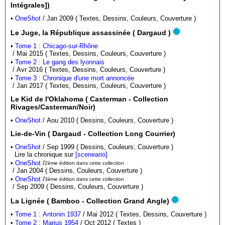
Intégrales])
•
OneShot
/ Jan 2009 ( Textes, Dessins, Couleurs, Couverture )
Le Juge, la République assassinée ( Dargaud )
•
Tome 1 : Chicago-sur-Rhône
/ Mai 2015 ( Textes, Dessins, Couleurs, Couverture )
•
Tome 2 : Le gang des lyonnais
/ Avr 2016 ( Textes, Dessins, Couleurs, Couverture )
•
Tome 3 : Chronique d'une mort annoncée
/ Jan 2017 ( Textes, Dessins, Couleurs, Couverture )
Le Kid de l'Oklahoma ( Casterman - Collection
Rivages/Casterman/Noir)
•
OneShot
/ Aou 2010 ( Dessins, Couleurs, Couverture )
Lie-de-Vin ( Dargaud - Collection Long Courrier)
•
OneShot
/ Sep 1999 ( Dessins, Couleurs, Couverture )
Lire la chronique sur
[sceneario]
•
OneShot
/
2ème édition dans cette collection
/ Jan 2004 ( Dessins, Couleurs, Couverture )
•
OneShot
/
3ème édition dans cette collection
/ Sep 2009 ( Dessins, Couleurs, Couverture )
La Lignée ( Bamboo - Collection Grand Angle)
•
Tome 1 : Antonin 1937
/ Mai 2012 ( Textes, Dessins, Couverture )
•
Tome 2 : Marius 1954
/ Oct 2012 ( Textes )