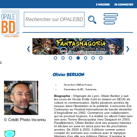
S'INSCRIRE
SE CONNECTER
❮
❯
²
Olivier BERLION
Né en Avril 1969 en France
Dessinateur de BD , Scénariste
Biographie :
Originaire de Lyon, Olivier Berlion y suit
les cours de l’école Émile Cohl et obtient un DEUG de
culture et communication. Après plusieurs années de
travaux dans l’illustration et la publicité, il rencontre Éric
Corbeyran au Festival international de bande dessinée
d'Angoulême en 1992. Commence une collaboration,
qui se poursuit toujours. Il a réalisé un album Cœur tam-
© Crédit Photo Inconnu
tam avec Tonino Benacquista chez Dargaud en 2003.
Parallèlement, Olivier Berlion écrit ses propres histoires
et déclare en avoir en stock pour les dix prochaines
années. De 2000 à 2002, il débute comme auteur
complet du scénario aux couleurs avec le triptyque
Histoires d’en ville aux éditions Glénat. Il termine le