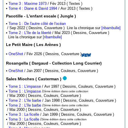
•
Tome 3 : Maxime 1973
/ Fév 2013 ( Textes )
•
Tome 4 : Diane & David 1994
/ Avr 2013 ( Textes )
Pacotille - L'enfant escale ( Jungle )
•
Tome 1 : De l'autre côté de l'océan
/ Sep 2022 ( Dessins, Couverture )
Lire la chronique sur
[ribambulle]
•
Tome 2 : L'île de la liberté
/ Mai 2023 ( Dessins, Couverture )
Lire la chronique sur
[ribambulle]
Le Petit Maire ( Les Arènes )
•
OneShot
/ Fév 2026 ( Dessins, Couverture )
NEW
Rosangella ( Dargaud - Collection Long Courrier)
•
OneShot
/ Jan 2007 ( Dessins, Couleurs, Couverture )
Sales Mioches ( Casterman )
•
Tome 1 : L'impasse
/ Avr 1997 ( Dessins, Couleurs, Couverture )
•
Tome 1 : L'impasse
/
2ème édition dans cette collection
/ Mai 2000 ( Dessins, Couleurs, Couverture )
•
Tome 2 : L'île barbe
/ Jan 1998 ( Dessins, Couleurs, Couverture )
•
Tome 2 : L'île barbe
/
2ème édition dans cette collection
/ Mai 2000 ( Dessins, Couleurs, Couverture )
•
Tome 3 : La ficelle
/ Jan 1999 ( Dessins, Couleurs, Couverture )
•
Tome 3 : La ficelle
/
2ème édition dans cette collection
/ Mai 2000 ( Dessins, Couleurs, Couverture )