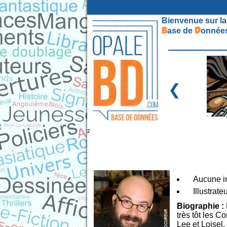
Bienvenue sur la
B
D
ase de
onnées
❮
²
Aucune in
Illustrate
Biographie :
très tôt les C
Lee et Loisel.