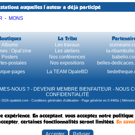
stations auquelles l'auteur a déjà participé
R
-
MONS
Boutiques
La Tribu
Partenair
Albums
Les travaux
sceneario.
nes : Opal'zine
Les ateliers
la-ribambull
Posters
Nos conférences
babelio.c
tes-postales
Nos expositions
belles-dedicaces
rque-pages
La TEAM OpaleBD
bedetheque
MES-NOUS ?
-
DEVENIR MEMBRE BIENFAITEUR
-
NOUS 
CONFIDENTIALITÉ
7-2026 opalebd.com -
Conditions générales d'utilisation
- Page générée en 0.4465s | Mémoire u
e expérience. En acceptant, vous acceptez notre politique
ccepter, certaines fonctionnalités seront limitées.
En savoi
Accepter
Refuser