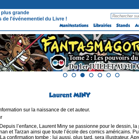
 plus grande
 de l'événementiel du Livre !
Manifestations
Librairies
Stands
A
Laurent MINY
formation sur la naissance de cet auteur.
ur
Depuis l’enfance, Laurent Miny se passionne pour le dessin, la pe
onan et Tarzan ainsi que toute l’école des comics américains. Puis
 La confirmation tombe : lui aussi, plus tard, sera illustrateur