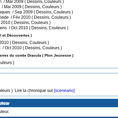
• Tome 1 : Les maraudeurs d'Isuldain / Mar 2009 ( Dessins, Couleurs )
• Tome 2 : Le jugement des dragons / Mai 2009 ( Dessins, Couleurs )
• Tome 3 : Sorciers des mondes glauques / Sep 2009 ( Dessins, Couleurs )
• Tome 4 : Au funeste pays des oracliede / Fév 2010 ( Dessins, Couleurs )
• Tome 5 : L'effroyable bataille / Mai 2010 ( Dessins, Couleurs )
• Tome 6 : Le crépuscule des magiciens / Oct 2010 ( Dessins, Couleurs )
valier agent secret ( Eveil et Découvertes )
• Tome 1 : Péril au monastère / Avr 2010 ( Dessins, Couleurs )
• Tome 2 : Les disparus de Montagui / Oct 2010 ( Dessins, Couleurs )
Les Voyages extraordinaires sur les terres du comte Dracula ( Plon Jeunesse )
ssins, Couleurs )
 Couleurs )
Lire la chronique sur
[sceneario]
uteur
teur.