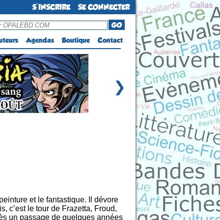
S'INSCRIRE
SE CONNECTER
GO
uteurs
Agendas
Boutique
Contact
❯
inture et le fantastique. Il dévore
, c’est le tour de Frazetta, Froud,
. Après un passage de quelques années