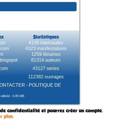
es
Statistiques
com
6135 internautes
e.com
4323 manifestations
om
1259 librairies
.blogspot
81314 auteurs
.com
43127 series
112382 ouvrages
CONTACTER
-
POLITIQUE DE
tilisée : 6.85 MB
 de confidentialité et pourrez créer un compte.
r plus
.