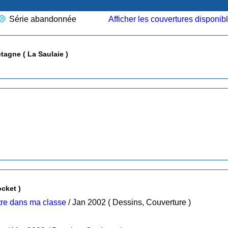
Série abandonnée
Afficher les couvertures disponib
L' Agrippa, légendes du diable en Bretagne ( La Saulaie )
cket )
stre dans ma classe
/ Jan 2002 ( Dessins, Couverture )