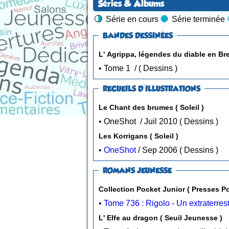
Séries & Albums
Série en cours
Série terminée
BANDES DESSINÉES
• Tome 1 / ( Dessins )
RECUEILS D'ILLUSTRATIONS
Le Chant des brumes ( Soleil )
• OneShot / Juil 2010 ( Dessins )
Les Korrigans ( Soleil )
•
OneShot
/ Sep 2006 ( Dessins )
ROMANS JEUNESSE
Collection Pocket Junior ( Presses Po
•
Tome 736 : Rigolo - Un extraterre
L' Elfe au dragon ( Seuil Jeunesse )