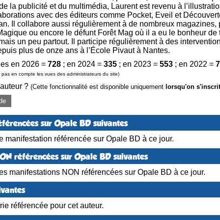
e la publicité et du multimédia, Laurent est revenu à l’illustratio
laborations avec des éditeurs comme Pocket, Eveil et Découvert
an. Il collabore aussi régulièrement à de nombreux magazines, p
agique ou encore le défunt Forêt Mag où il a eu le bonheur de t
is un peu partout. Il participe régulièrement à des interventio
 depuis plus de onze ans à l’École Pivaut à Nantes.
es en 2026 =
728
; en 2024 =
335
; en 2023 =
553
; en 2022 =
7
pas en compte les vues des administrateurs du site)
 auteur ?
(Cette fonctionnalité est disponible uniquement
lorsqu'on s'inscri
de
éférencées sur Opale BD suivantes
 manifestation référencée sur Opale BD à ce jour.
NON référencées sur Opale BD suivantes
es manifestations NON référencées sur Opale BD à ce jour.
ivantes
ie référencée pour cet auteur.