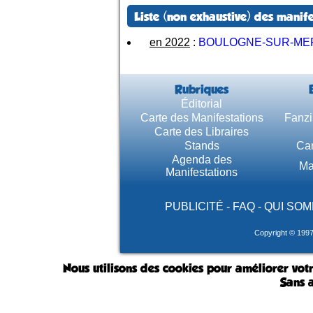
Liste (non exhaustive) des manife
en 2022
:
BOULOGNE-SUR-ME
Rubriques
Éditorial
Carte des Manifestations
Fanzi
Carte des Libraires
Stands
Car
Agenda des
Ma
Manifestations
PUBLICITÉ
-
FAQ
-
QUI SOM
Copyright © 199
Nous utilisons des cookies pour améliorer votr
Sans a