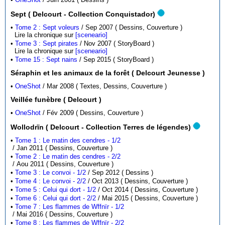
Sept ( Delcourt - Collection Conquistador)
•
Tome 2 : Sept voleurs
/ Sep 2007 ( Dessins, Couverture )
Lire la chronique sur
[sceneario]
•
Tome 3 : Sept pirates
/ Nov 2007 ( StoryBoard )
Lire la chronique sur
[sceneario]
•
Tome 15 : Sept nains
/ Sep 2015 ( StoryBoard )
Séraphin et les animaux de la forêt ( Delcourt Jeunesse )
•
OneShot
/ Mar 2008 ( Textes, Dessins, Couverture )
Veillée funèbre ( Delcourt )
•
OneShot
/ Fév 2009 ( Dessins, Couverture )
Wollodrïn ( Delcourt - Collection Terres de légendes)
•
Tome 1 : Le matin des cendres - 1/2
/ Jan 2011 ( Dessins, Couverture )
•
Tome 2 : Le matin des cendres - 2/2
/ Aou 2011 ( Dessins, Couverture )
•
Tome 3 : Le convoi - 1/2
/ Sep 2012 ( Dessins )
•
Tome 4 : Le convoi - 2/2
/ Oct 2013 ( Dessins, Couverture )
•
Tome 5 : Celui qui dort - 1/2
/ Oct 2014 ( Dessins, Couverture )
•
Tome 6 : Celui qui dort - 2/2
/ Mai 2015 ( Dessins, Couverture )
•
Tome 7 : Les flammes de Wffnïr - 1/2
/ Mai 2016 ( Dessins, Couverture )
•
Tome 8 : Les flammes de Wffnïr - 2/2