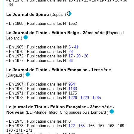
• En 1978 : Publication dans les N° 10 - 11 - 12 - 18 - 19 - 27 - 28 - 30
- 34
Le Journal de Spirou
(Dupuis )
• En 1968 : Publication dans les N° 1552
Le Journal de Tintin - Edition Belge - 2ème série
(Raymond
Leblanc )
• En 1965 : Publication dans les N°
5
-
41
• En 1970 : Publication dans les N°
28
• En 1972 : Publication dans les N°
17
-
20
-
26
• En 1977 : Publication dans les N°
36
Le Journal de Tintin - Edition Française - 1ère série
(Dargaud )
• En 1967 : Publication dans les N°
954
• En 1970 : Publication dans les N°
1133
• En 1971 : Publication dans les N° 1175
• En 1972 : Publication dans les N°
1226
-
1229
-
1235
Le journal de Tintin - Edition Française - 3ème série -
Nouveau
(EDI-Monde, Iiford, Cinq pouces puis Lombard )
• En 1975 : Publication dans les N° 8
• En 1978 : Publication dans les N°
122
-
165
- 166 - 167 - 168 - 169 -
170 - 171 - 171