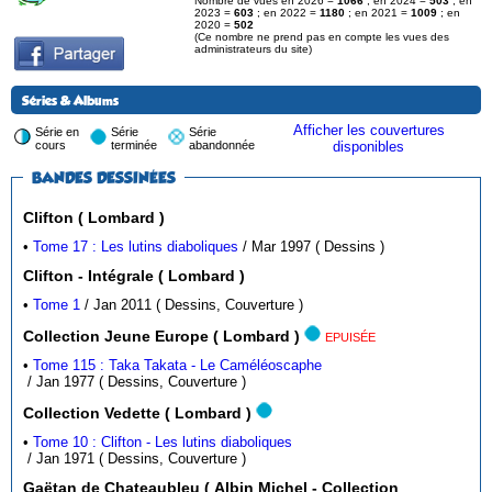
Nombre de vues en 2026 =
1066
; en 2024 =
503
; en
2023 =
603
; en 2022 =
1180
; en 2021 =
1009
; en
2020 =
502
(Ce nombre ne prend pas en compte les vues des
administrateurs du site)
Séries & Albums
Afficher les couvertures
Série en
Série
Série
cours
terminée
abandonnée
disponibles
BANDES DESSINÉES
Clifton ( Lombard )
•
Tome 17 : Les lutins diaboliques
/ Mar 1997 ( Dessins )
Clifton - Intégrale ( Lombard )
•
Tome 1
/ Jan 2011 ( Dessins, Couverture )
Collection Jeune Europe ( Lombard )
EPUISÉE
•
Tome 115 : Taka Takata - Le Caméléoscaphe
/ Jan 1977 ( Dessins, Couverture )
Collection Vedette ( Lombard )
•
Tome 10 : Clifton - Les lutins diaboliques
/ Jan 1971 ( Dessins, Couverture )
Gaëtan de Chateaubleu ( Albin Michel - Collection