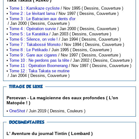
•
Tome 1 : Kamikaze cycliste
/ Nov 1995 ( Dessins, Couverture )
•
Tome 2 : Le lévitant lama
/ Nov 1997 ( Dessins, Couverture )
•
Tome 3 : Le Batracien aux dents d'or
/ Jan 2000 ( Dessins, Couverture )
•
Tome 4 : Opération survie
/ Jan 2000 ( Dessins, Couverture )
•
Tome 5 : Le Karatéka
/ Jan 2003 ( Dessins, Couverture )
•
Tome 6 : Silence, on vole !
/ Jan 1994 ( Dessins, Couverture )
•
Tome 7 : Takabossé Monoto
/ Nov 1994 ( Dessins, Couverture )
•
Tome 8 : Le Petikado
/ Juin 1995 ( Dessins, Couverture )
•
Tome 9 : Gare aux cigares
/ Nov 1997 ( Dessins, Couverture )
•
Tome 10 : Ne perdons pas la tête
/ Jan 2002 ( Dessins, Couverture )
•
Tome 11 : Opération Boomerang
/ Nov 1997 ( Dessins, Couverture )
•
Tome 12 : Taka Takata se mutine
/ Jan 2004 ( Dessins, Couverture )
TIRAGE DE LUXE
Percevan - La magicienne des eaux profondes ( L'on
Matopée ! )
•
OneShot
/ Juin 2019 ( Dessins, Couleurs )
DOCUMENTAIRES
L' Aventure du journal Tintin ( Lombard )