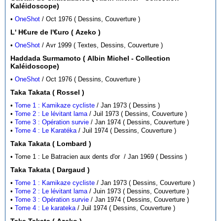
Kaléidoscope)
•
OneShot
/ Oct 1976 ( Dessins, Couverture )
L' H€ure de l'€uro ( Azeko )
•
OneShot
/ Avr 1999 ( Textes, Dessins, Couverture )
Haddada Surmamoto ( Albin Michel - Collection
Kaléidoscope)
•
OneShot
/ Oct 1976 ( Dessins, Couverture )
Taka Takata ( Rossel )
•
Tome 1 : Kamikaze cycliste
/ Jan 1973 ( Dessins )
•
Tome 2 : Le lévitant lama
/ Juil 1973 ( Dessins, Couverture )
•
Tome 3 : Opération survie
/ Jan 1974 ( Dessins, Couverture )
•
Tome 4 : Le Karatéka
/ Juil 1974 ( Dessins, Couverture )
Taka Takata ( Lombard )
• Tome 1 : Le Batracien aux dents d'or / Jan 1969 ( Dessins )
Taka Takata ( Dargaud )
•
Tome 1 : Kamikaze cycliste
/ Jan 1973 ( Dessins, Couverture )
•
Tome 2 : Le lévitant lama
/ Juin 1973 ( Dessins, Couverture )
•
Tome 3 : Opération survie
/ Jan 1974 ( Dessins, Couverture )
•
Tome 4 : Le karateka
/ Juil 1974 ( Dessins, Couverture )
Taka Takata ( Azeko )