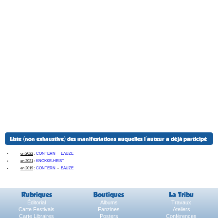
Liste (non exhaustive) des manifestations auquelles l'auteur a déjà participé
en 2022
:
CONTERN
-
EAUZE
en 2021
:
KNOKKE-HEIST
en 2019
:
CONTERN
-
EAUZE
Rubriques
Boutiques
La Tribu
Éditorial
Albums
Travaux
Carte Festivals
Fanzines
Ateliers
Carte Libraires
Posters
Conférences