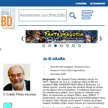
S'INSCRIRE
SE CONNECTER
❮
❯
²
Jo-El AZARA
Né en Mai 1937 en Belgique / Résidait en France
Décédé le 7 Février 2023 à l'âge de 85 ans.
Dessinateur de BD
Biographie :
Né Joseph Franz Hedwig Loeckx en
1937, diplomé de St Luc, il débute dans la BD en
assistant Willy VANDERSTEEN (Bob & Bobette). La
même année, il entre dans les studios Hergé et bosse
sur les Bijoux de la Castafiore. Il collabora aussi pour
de nombreuses séries, dont Jackie et Célestin avec
© Crédit Photo Inconnu
WILL et reprendra un temps Clifton avec GREG. ?
Cependant, son personnage le plus emblématique sera
le nippon Taka Takata, pour lequel il créera sa propre
maison d’édition (bien avant l’heure du Crow-founding!)