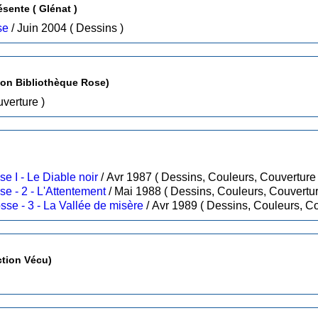
Les Cahiers de la Bande Dessinée présente ( Glénat )
se
/ Juin 2004 ( Dessins )
e ( Hachette - Collection Bibliothèque Rose)
, Couverture )
e I - Le Diable noir
/ Avr 1987 ( Dessins, Couleurs, Couverture
Tome 71 : Les chemins de Malefosse - 2 - L'Attentement
/ Mai 1988 ( Dessins, Couleurs, Couvertu
se - 3 - La Vallée de misère
/ Avr 1989 ( Dessins, Couleurs
 ! ( Glénat - Collection Vécu)