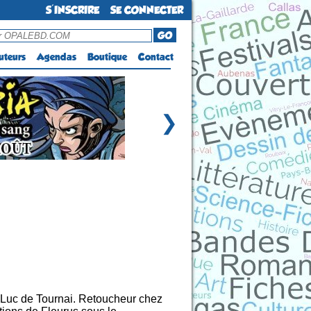
S'INSCRIRE
SE CONNECTER
GO
uteurs
Agendas
Boutique
Contact
❯
t-Luc de Tournai. Retoucheur chez