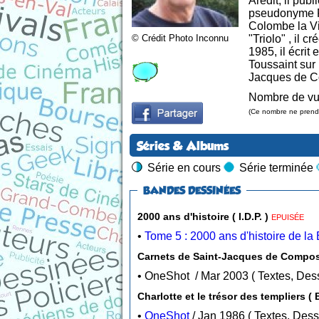
Arédit, il pu
pseudonyme Fr
Colombe la Vi
© Crédit Photo Inconnu
"Triolo" , il
1985, il écrit
Toussaint sur 
Jacques de Co
Nombre de vu
(Ce nombre ne prend 
Séries & Albums
Série en cours
Série terminée
BANDES DESSINÉES
2000 ans d'histoire ( I.D.P. )
EPUISÉE
•
Tome 5 : 2000 ans d'histoire de la
Carnets de Saint-Jacques de Composte
• OneShot / Mar 2003 (
Charlotte et le trésor des templiers (
•
OneShot
/ Jan 1986 ( Textes, D