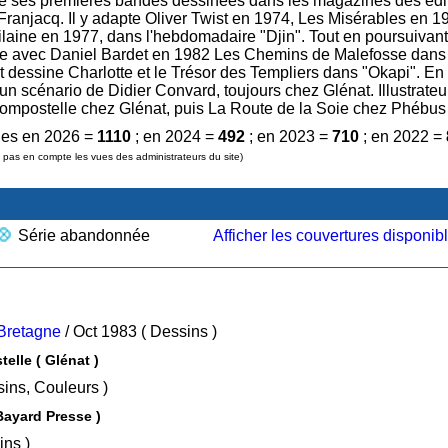
blie ses premières bandes dessinées dans les magazines des édi
anjacq. Il y adapte Oliver Twist en 1974, Les Misérables en 1
laine en 1977, dans l'hebdomadaire "Djin". Tout en poursuivant
 crée avec Daniel Bardet en 1982 Les Chemins de Malefosse dans 
 et dessine Charlotte et le Trésor des Templiers dans "Okapi". E
un scénario de Didier Convard, toujours chez Glénat. Illustrateu
mpostelle chez Glénat, puis La Route de la Soie chez Phébus
es en 2026 =
1110
; en 2024 =
492
; en 2023 =
710
; en 2022 =
pas en compte les vues des administrateurs du site)
Série abandonnée
Afficher les couvertures disponib
 Bretagne
/ Oct 1983 ( Dessins )
lle ( Glénat )
 Textes, Dessins, Couleurs )
 Bayard Presse )
essins )