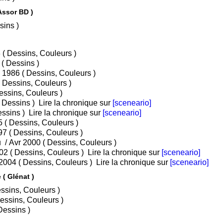
 Assor BD )
es, Dessins )
• Tome 1 : Le diable Noir / Mai 1983 ( Dessins, Couleurs )
• Tome 2 : L'attentement / Aou 1984 ( Dessins )
• Tome 3 : La vallée de misère / Jan 1986 ( Dessins, Couleurs )
• Tome 4 : Face de suie / Avr 1987 ( Dessins, Couleurs )
e 5 : L'or blanc / Nov 1988 ( Dessins, Couleurs )
• Tome 6 : Tschäggättä / Sep 1991 ( Dessins )
Lire la chronique sur
[sceneario]
 La vierge / Nov 1993 ( Dessins )
Lire la chronique sur
[sceneario]
• Tome 8 : L'herbe d'oubli / Jan 1995 ( Dessins, Couleurs )
• Tome 9 : La plume de fer / Sep 1997 ( Dessins, Couleurs )
• Tome 10 : La main gauche de Dieu / Avr 2000 ( Dessins, Couleurs )
• Tome 11 : Le feu sur l'eau / Avr 2002 ( Dessins, Couleurs )
Lire la chronique sur
[sceneario]
• Tome 12 : La part du diable / Juin 2004 ( Dessins, Couleurs )
Lire la chronique sur
[sceneario]
Les Chemins de Malefosse - Intégrale ( Glénat )
1 : Chapitre I / Oct 2013 ( Dessins, Couleurs )
me 2 : Chapitre II / Fév 2014 ( Dessins, Couleurs )
me 3 : Chapitre III / Nov 2014 ( Dessins )