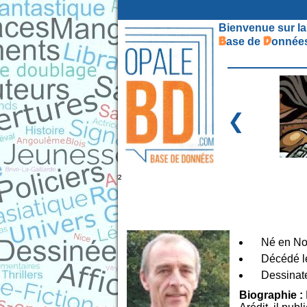
Bienvenue sur la
B
D
ase de
onnées
❮
²
Né en No
Décédé le
Dessinate
Biographie :