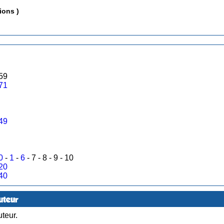
ions )
1983 : Publication dans les N° 59
71
49
0
-
1
-
6
- 7 - 8 - 9 - 10
20
40
uteur
teur.