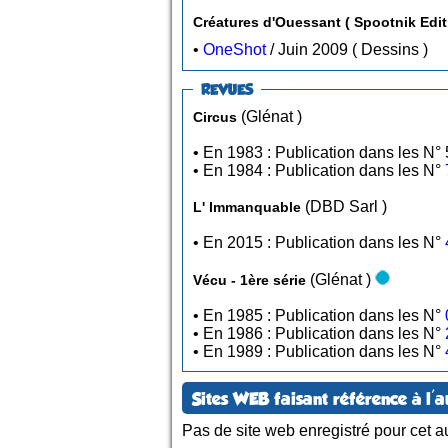
Créatures d'Ouessant ( Spootnik Edit
•
OneShot
/ Juin 2009 ( Dessins )
REVUES
(Glénat )
Circus
• En 
• En 1984 : Publication dans les N°
(DBD Sarl )
L' Immanquable
• En 2015 : Publication dans les N°
(Glénat )
Vécu - 1ère série
• En 1985 : Publication dans les N°
• En 1986 : Publication dans les N°
• En 1989 : Publication dans les N°
Sites WEB faisant référence à l'a
Pas de site web enregistré pour cet au