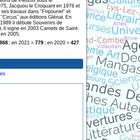
tions de Fleurus sous le
975, Jacquou le Croquant en 1976 et
 ses travaux dans "Fripounet" et
"Circus" aux éditions Glénat. En
n 1989 il débute Souvenirs de
r, il signe en 2003 Carnets de Saint-
 en 2005.
868
; en 2021 =
779
; en 2020 =
427
les