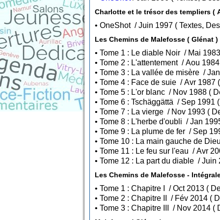
Charlotte et le trésor des templiers (
• OneShot / Juin 1997 ( Text
Les Chemins de Malefosse ( Glénat )
• Tom
• Tome 7 :
• Tome 
• To
• To