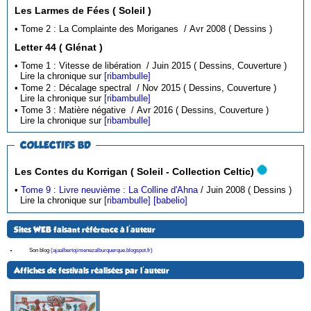
Les Larmes de Fées ( Soleil )
• Tome 2 : La Complainte des Moriganes / Avr 2008 ( Dessins )
Letter 44 ( Glénat )
• Tome 1 : Vitesse de libération / Juin 2015 ( Dessins, Couverture )
Lire la chronique sur
[ribambulle]
• Tome 2 : Décalage spectral / Nov 2015 ( Dessins, Couverture )
Lire la chronique sur
[ribambulle]
• Tome 3 : Matière négative / Avr 2016 ( Dessins, Couverture )
Lire la chronique sur
[ribambulle]
COLLECTIFS BD
Les Contes du Korrigan ( Soleil - Collection Celtic)
•
Tome 9 : Livre neuvième : La Colline d'Ahna
/ Juin 2008 ( Dessins )
Lire la chronique sur
[ribambulle]
[babelio]
Sites WEB faisant référence à l'auteur
Son blog
(ajaalbertojimenezalburquerque.blogspot.fr)
Affiches de festivals réalisées par l'auteur