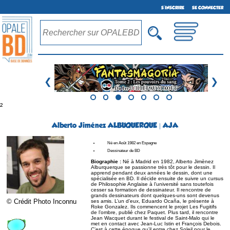
S'INSCRIRE
SE CONNECTER
❮
❯
²
Alberto Jiménez ALBUQUERQUE | AJA
Né en Août 1982 en Espagne
Dessinateur de BD
Biographie :
Né à Madrid en 1982, Alberto Jimènez
Alburquerque se passionne très tôt pour le dessin. Il
apprend pendant deux années le dessin, dont une
spécialisée en BD. Il décide ensuite de suivre un cursus
de Philosophie Anglaise à l’université sans toutefois
cesser sa formation de dessinateur. Il rencontre de
grands dessinateurs dont quelques-uns sont devenus
© Crédit Photo Inconnu
ses amis. L’un d’eux, Eduardo Ocaña, le présente à
Roke Gonzalez. Ils commencent le projet Les Fugitifs
de l’ombre, publié chez Paquet. Plus tard, il rencontre
Jean Wacquet durant le festival de Saint-Malo qui le
met en contact avec Jean-Luc Istin et François Debois.
C’est à cette époque qu’il entre chez Soleil pour le