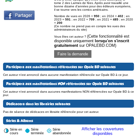
tome 2 des Larmes de fées. Après avoir travaillé une
bonne dizaine d’années pour des éditeurs européens,
il se tourne vers les comics américains.
Nombre de vues en 2026 =
950
; en 2024 =
402
; en
2023 =
591
; en 2022 =
709
; en 2021 =
485
; en 2020
=
200
(Ce nombre ne prend pas en compte les vues des
administrateurs du site)
(Cette fonctionnalité est
Vous êtes cet auteur ?
disponible uniquement
lorsqu'on s'inscrit
gratuitement
sur OPALEBD.COM)
Faire la demande
Participera aux manifestations référencées sur Opale BD suivantes
Cet auteur n'est annoncé dans aucune manifestation référencée sur Opale BD à ce jour.
Participera aux manifestations NON référencées sur Opale BD suivantes
Cet auteur n'est annoncé dans aucunes manifestations NON référencées sur Opale BD à ce
jour.
Dédicacera dans les librairies suivantes
Pas de séance de dédicaces en librairie référencée pour cet auteur.
Séries & Albums
Afficher les couvertures
Série en
Série
Série
cours
terminée
abandonnée
disponibles