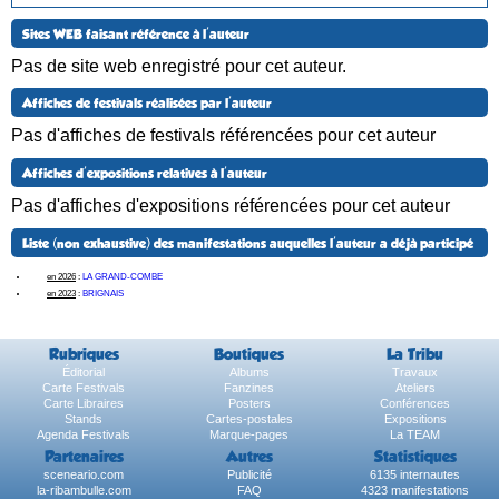
Sites WEB faisant référence à l'auteur
Pas de site web enregistré pour cet auteur.
Affiches de festivals réalisées par l'auteur
Pas d'affiches de festivals référencées pour cet auteur
Affiches d'expositions relatives à l'auteur
Pas d'affiches d'expositions référencées pour cet auteur
Liste (non exhaustive) des manifestations auquelles l'auteur a déjà participé
en 2026
:
LA GRAND-COMBE
en 2023
:
BRIGNAIS
Rubriques
Boutiques
La Tribu
Éditorial
Albums
Travaux
Carte Festivals
Fanzines
Ateliers
Carte Libraires
Posters
Conférences
Stands
Cartes-postales
Expositions
Agenda Festivals
Marque-pages
La TEAM
Partenaires
Autres
Statistiques
sceneario.com
Publicité
6135 internautes
la-ribambulle.com
FAQ
4323 manifestations