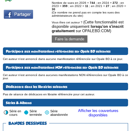
Nombre de vues en 2026 =
744
; en 2024 =
272
; en
2023 =
359
; en 2022 =
11
; en 2021 =
27
; en 2020 =
30
(Ce nombre ne prend pas en compte les vues des
administrateurs du site)
(Cette fonctionnalité est
Vous êtes cet auteur ?
disponible uniquement
lorsqu'on s'inscrit
gratuitement
sur OPALEBD.COM)
Faire la demande
Participera aux manifestations référencées sur Opale BD suivantes
Cet auteur n'est annoncé dans aucune manifestation référencée sur Opale BD à ce jour.
Participera aux manifestations NON référencées sur Opale BD suivantes
Cet auteur n'est annoncé dans aucunes manifestations NON référencées sur Opale BD à ce
jour.
Dédicacera dans les librairies suivantes
Pas de séance de dédicaces en librairie référencée pour cet auteur.
Séries & Albums
Afficher les couvertures
Série en
Série
Série
cours
terminée
abandonnée
disponibles
BANDES DESSINÉES