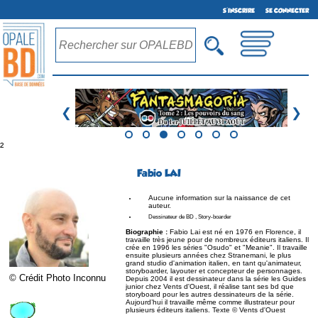
S'INSCRIRE
SE CONNECTER
❮
❯
²
Fabio LAI
Aucune information sur la naissance de cet
auteur.
Dessinateur de BD , Story-boarder
Biographie :
Fabio Lai est né en 1976 en Florence, il
travaille très jeune pour de nombreux éditeurs italiens. Il
crée en 1996 les séries "Osudo" et "Meanie". Il travaille
ensuite plusieurs années chez Stranemani, le plus
grand studio d'animation italien, en tant qu'animateur,
storyboarder, layouter et concepteur de personnages.
© Crédit Photo Inconnu
Depuis 2004 il est dessinateur dans la série les Guides
junior chez Vents d'Ouest, il réalise tant ses bd que
storyboard pour les autres dessinateurs de la série.
Aujourd’hui il travaille même comme illustrateur pour
plusieurs éditeurs italiens. Texte © Vents d'Ouest