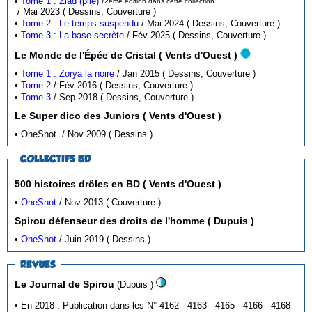
•
Tome 1 : Ziad (pile)
/
2ème édition dans cette collection
/ Mai 2023 ( Dessins, Couverture )
•
Tome 2 : Le temps suspendu
/ Mai 2024 ( Dessins, Couverture )
•
Tome 3 : La base secrète
/ Fév 2025 ( Dessins, Couverture )
Le Monde de l'Épée de Cristal ( Vents d'Ouest )
•
Tome 1 : Zorya la noire
/ Jan 2015 ( Dessins, Couverture )
•
Tome 2
/ Fév 2016 ( Dessins, Couverture )
•
Tome 3
/ Sep 2018 ( Dessins, Couverture )
Le Super dico des Juniors ( Vents d'Ouest )
• OneShot / Nov 2009 ( Dessins )
COLLECTIFS BD
500 histoires drôles en BD ( Vents d'Ouest )
•
OneShot
/ Nov 2013 ( Couverture )
Spirou défenseur des droits de l'homme ( Dupuis )
•
OneShot
/ Juin 2019 ( Dessins )
REVUES
Le Journal de Spirou
(Dupuis )
• En 2018 : Publication dans les N° 4162 - 4163 - 4165 - 4166 - 4168