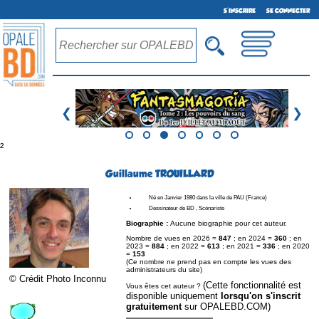
S'INSCRIRE
SE CONNECTER
❮
❯
²
Guillaume TROUILLARD
Né en Janvier 1980 dans la ville de PAU (France)
Dessinateur de BD , Scénariste
Biographie :
Aucune biographie pour cet auteur.
Nombre de vues en 2026 =
847
; en 2024 =
360
; en
2023 =
884
; en 2022 =
613
; en 2021 =
336
; en 2020
=
153
(Ce nombre ne prend pas en compte les vues des
administrateurs du site)
© Crédit Photo Inconnu
(Cette fonctionnalité est
Vous êtes cet auteur ?
disponible uniquement
lorsqu'on s'inscrit
gratuitement
sur OPALEBD.COM)