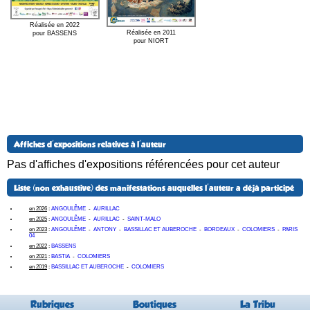
Réalisée en 2022
Réalisée en 2011
pour BASSENS
pour NIORT
Affiches d'expositions relatives à l'auteur
Pas d'affiches d'expositions référencées pour cet auteur
Liste (non exhaustive) des manifestations auquelles l'auteur a déjà participé
en 2026
:
ANGOULÊME
-
AURILLAC
en 2025
:
ANGOULÊME
-
AURILLAC
-
SAINT-MALO
en 2023
:
ANGOULÊME
-
ANTONY
-
BASSILLAC ET AUBEROCHE
-
BORDEAUX
-
COLOMIERS
-
PARIS
04
en 2022
:
BASSENS
en 2021
:
BASTIA
-
COLOMIERS
en 2019
:
BASSILLAC ET AUBEROCHE
-
COLOMIERS
Rubriques
Boutiques
La Tribu