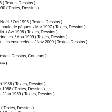
• Tome 8 : Gags en poche / Oct 1986 ( Textes, Dessins )
• Tome 9 : La forêt magique / Mar 1990 ( Textes, Dessins )
• Tome 1 : Docteur Poche et le Père Noël / Oct 1995 ( Textes, Dessins )
• Tome 2 : Docteur Poche et la petite poule de pâques / Mar 1997 ( Textes, Dessins )
• Tome 3 : Le voleur de nains de jardin / Avr 1998 ( Textes, Dessins )
• Tome 4 : Docteur Poche et les coccinelles / Aou 1999 ( Textes, Dessins )
• Tome 5 : Docteur Poche et les citrouilles ensorcelées / Nov 2000 ( Textes, Dessins )
Tome 1 : 1976-1980 / Fév 2010 ( Textes, Dessins, Couleurs )
hem )
• Tome 1 : La machine perplexe / Oct 1986 ( Textes, Dessins )
• Tome 2 : Le maître des robots / Jan 1988 ( Textes, Dessins )
• Tome 3 : Les hommes transparents / Jan 1989 ( Textes, Dessins )
• Tome 0 : Le dragon vert / Oct 1983 ( Textes, Dessins )