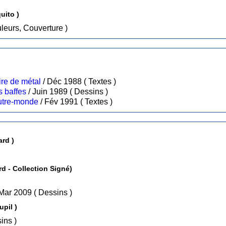
uito )
ns, Couleurs, Couverture )
re de métal
/ Déc 1988 ( Textes )
s baffes
/ Juin 1989 ( Dessins )
outre-monde
/ Fév 1991 ( Textes )
ay ( Lombard )
L' Arbre des deux printemps ( Lombard - Collection Signé)
/ Mar 2009 ( Dessins )
upil )
Dessins )