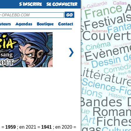
S'INSCRIRE
SE CONNECTER
GO
uteurs
Agendas
Boutique
Contact
❯
2 =
1959
; en 2021 =
1941
; en 2020 =