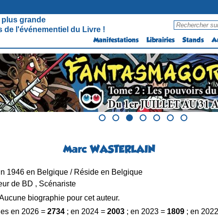
 plus grande
 de l'événementiel du Livre !
Manifestations
Librairies
Stands
A
Marc WASTERLAIN
in 1946 en Belgique / Réside en Belgique
ur de BD , Scénariste
Aucune biographie pour cet auteur.
es en 2026 =
2734
; en 2024 =
2003
; en 2023 =
1809
; en 202