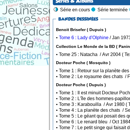
Séries & Albums
Série en cours
Série terminée
BANDES DESSINÉES
Benoit Brisefer ( Dupuis )
•
Tome 6 : Lady d'Olphine
Collection Le Monde de la BD ( Pani
• Tome 25 : Na
Docteur Poche ( Mosquito )
Docteur Poche ( Dupuis )
• 