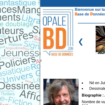
Bienvenue sur la
B
D
ase de
onnées
❮
²
Né en Ju
Dessinate
Biographie :
Nombre de vu