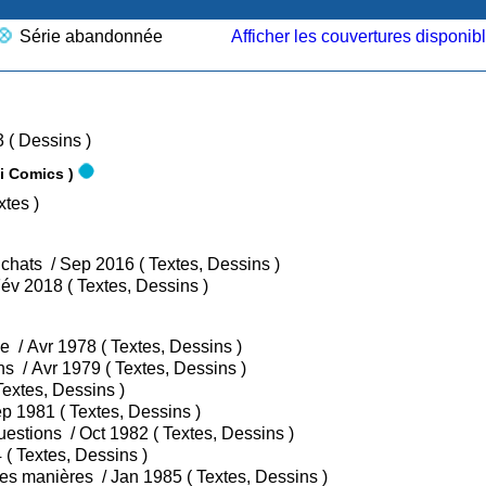
Série abandonnée
Afficher les couvertures disponib
/ Jan 1973 ( Dessins )
ni Comics )
tacha / Avr 2004 ( Textes )
• Tome 1 : Retour sur la planète des chats / Sep 2016 ( Textes, Dessins )
• Tome 2 : Le royaume des chats / Fév 2018 ( Textes, Dessins )
• Tome 1 : Il est minuit Docteur Poche / Avr 1978 ( Textes, Dessins )
• Tome 2 : L'île des hommes-papillons / Avr 1979 ( Textes, Dessins )
Tome 3 : Karabouilla / Avr 1980 ( Textes, Dessins )
• Tome 4 : La planète des chats / Sep 1981 ( Textes, Dessins )
• Tome 5 : Le géant qui posait des questions / Oct 1982 ( Textes, Dessins )
• Tome 6 : Le renard bleu / Oct 1984 ( Textes, Dessins )
• Tome 7 : Le petit singe qui faisait des manières / Jan 1985 ( Textes, Dessins )