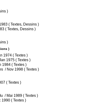
s, Dessins )
• Tome 1 : Un si joli petit bois / Fév 1983 ( Textes, Dessins )
• Tome 2 : Point limite zéro / Sep 1983 ( Textes, Dessins )
s, Dessins )
ions )
• Tome 3 : La mémoire de métal / Jan 1974 ( Textes )
• Tome 4 : Un trône pour Natacha / Jan 1975 ( Textes )
• Tome 10 : L'île d'outre-monde / Jan 1984 ( Textes )
• Tome 18 : Natacha et les dinosaures / Nov 1998 ( Textes )
• Tome 1 : Panique à bord ! / Juin 2007 ( Textes )
• Tome 28 : Le calvaire du mort pendu / Mai 1989 ( Textes )
• Tome 29 : Torrents sur Mesin / Déc 1990 ( Textes )