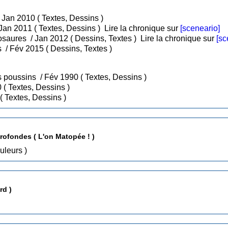
• Tome 1 : Chasseurs de monstres / Jan 2010 ( Textes, Dessins )
• Tome 2 : Les pixels et les robots / Jan 2011 ( Textes, Dessins )
Lire la chronique sur
[sceneario]
• Tome 3 : Les Pixels et les mini dinosaures / Jan 2012 ( Dessins, Textes )
Lire la chronique sur
[sc
• Tome 4 : Les pixels et les 4 pandas / Fév 2015 ( Dessins, Textes )
• Tome 1 : Roi du foot et l'équipe des poussins / Fév 1990 ( Textes, Dessins )
• Tome 2 : Shoote au but / Sep 1990 ( Textes, Dessins )
• Tome 3 : Maillot jaune / Juin 1992 ( Textes, Dessins )
rofondes ( L'on Matopée ! )
s, Couleurs )
 ( Lombard )