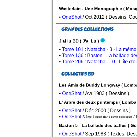
Wasterlain - Une Monographie ( Mosq
•
OneShot
/ Oct 2012 ( Dessi
GRANDES COLLECTIONS
J'ai lu BD ( J'ai Lu )
•
Tome 101 : Natacha - 3 - La mémoi
•
Tome 136 : Baston - La ballade de
•
Tome 206 : Natacha - 10 - L'île d'
COLLECTIFS BD
Les Amis de Buddy Longw
•
OneShot
/ Avr 1983 ( Dessins )
•
OneShot
/ Déc 2000 ( Dessins )
•
OneShot
/
2ème édition dans cette collection
Baston 5 - La ballade des baffes ( Go
•
OneShot
/ Sep 1983 ( Textes, 