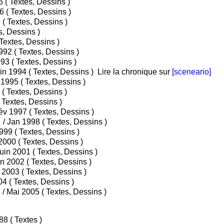
• Tome 1 : Le fils de l'Inca / Jan 1985 ( Textes, Dessins )
• Tome 2 : Quatre x quatre / Oct 1986 ( Textes, Dessins )
• Tome 3 : Le dragon vert / Avr 1987 ( Textes, Dessins )
n / Nov 1987 ( Textes, Dessins )
• Tome 5 : Reportages / Fév 1989 ( Textes, Dessins )
• Tome 6 : Le secret Atlante / Juin 1992 ( Textes, Dessins )
• Tome 7 : Mission sur Mars / Oct 1993 ( Textes, Dessins )
• Tome 8 : Le tigre de Tasmanie / Juin 1994 ( Textes, Dessins )
Lire la chronique sur
[sceneario]
• Tome 9 : Les femmes girafes / Avr 1995 ( Textes, Dessins )
• Tome 10 : Casque bleu / Juil 1995 ( Textes, Dessins )
• Tome 11 : Le monstre / Fév 1996 ( Textes, Dessins )
• Tome 12 : Les fourmis géantes / Fév 1997 ( Textes, Dessins )
• Tome 13 : Le trésor des calanques / Jan 1998 ( Textes, Dessins )
• Tome 14 : Le grand Panda / Fév 1999 ( Textes, Dessins )
• Tome 15 : Aventure virtuelle / Avr 2000 ( Textes, Dessins )
• Tome 16 : Les hommes-feuilles / Juin 2001 ( Textes, Dessins )
• Tome 17 : Opération Clonage / Juin 2002 ( Textes, Dessins )
• Tome 18 : Femmes Massais / Juin 2003 ( Textes, Dessins )
• Tome 19 : Les Amazones / Avr 2004 ( Textes, Dessins )
• Tome 20 : Chasseurs de Tornades / Mai 2005 ( Textes, Dessins )
• Tome 13 : Silicium Valley / Mar 1988 ( Textes )