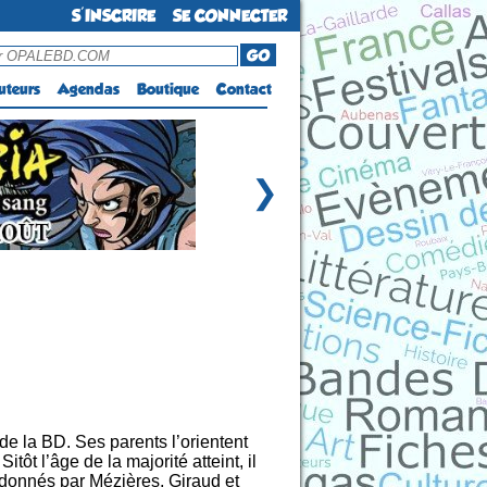
S'INSCRIRE
SE CONNECTER
GO
uteurs
Agendas
Boutique
Contact
❯
 de la BD. Ses parents l’orientent
tôt l’âge de la majorité atteint, il
es donnés par Mézières, Giraud et