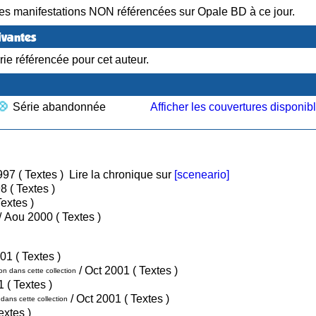
es manifestations NON référencées sur Opale BD à ce jour.
ivantes
ie référencée pour cet auteur.
Série abandonnée
Afficher les couvertures disponib
• Tome 1 : La montagne d'or / Oct 1997 ( Textes )
Lire la chronique sur
[sceneario]
• Tome 2 : A armes égales / Oct 1998 ( Textes )
e 3 : Pour Rose / Aou 1999 ( Textes )
• Tome 4 : Les mangeurs de rouille / Aou 2000 ( Textes )
/ Oct 2001 ( Textes )
/ Oct 2001 ( Textes )
on dans cette collection
/ Oct 2001 ( Textes )
/ Oct 2001 ( Textes )
dans cette collection
v 2002 ( Textes )