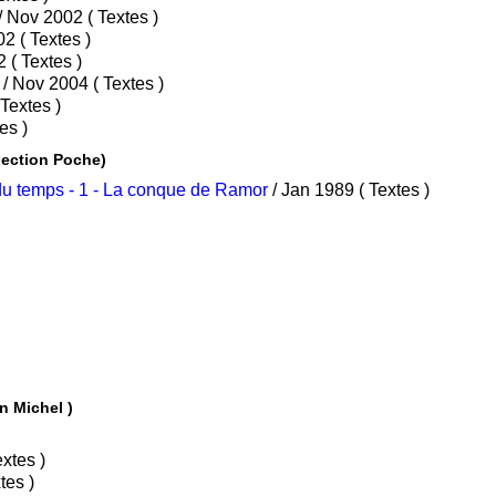
• Tome 4 : Les mangeurs de rouille / Nov 2002 ( Textes )
• Tome 5 : Entre deux rives / Avr 2002 ( Textes )
• Tome 6 : Frères de sang / Oct 2002 ( Textes )
• Tome 7 : Affrontements à Blue Hill / Nov 2004 ( Textes )
• Tome 8 : Les pendus / Nov 2005 ( Textes )
ep 2007 ( Textes )
cket BD ( Dargaud - Collection Poche)
du temps - 1 - La conque de Ramor
/ Jan 1989 ( Textes )
Julius Antoine ( Albin Michel )
 La maison / Avr 1987 ( Textes )
et / Sep 1989 ( Textes )