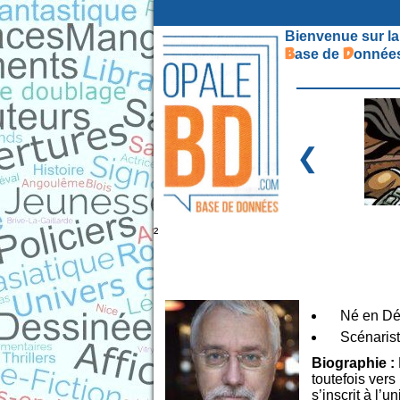
Bienvenue sur la
B
D
ase de
onnées
❮
²
Né en Dé
Scénaris
Biographie :
toutefois vers 
s’inscrit à l’