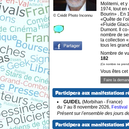
Moliterni, et 
1974, tout en 
Bourin» . En 
© Crédit Photo Inconnu
«Quête de l’o
«Fluide Glaci
Dumont. Il co
nombre de ses
la collection 
tous les grands
Nombre de vu
182
(Ce nombre ne prend 
Vous êtes cet
Faire la deman
Participera aux manifestations r
GUIDEL
(Morbihan - France)
du 7 au 8 novembre 2026
,
Festival
Présent sur l'ensemble des jours de
Participera aux manifestations 