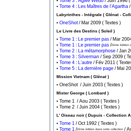
•
Tome 3 : Agwe Wedo
•
Tome 4 : Les Maîtres de l'Agartha
Labyrinthes 
•
OneShot
/ Mar 2009 ( Textes )
Le Livre des Destins ( Soleil )
•
Tome 1 : Le premier pas
•
Tome 1 : Le premier pas
/
2ème édition d
•
Tome 2 : La métamorphose
•
Tome 3 : Silverman
/ Sep
•
Tome 4 : L'autre
/ Fév 2011 ( Te
•
Tome 5 : La dernière page
Mission Vietnam ( Glénat )
• OneShot / Juin 2003 ( Textes )
Mister George ( Lombard )
• Tome 1 / Aou 2003 ( Textes )
• Tome 2 / Juin 2004 ( Textes )
L' Oiseau noir ( Dupuis - Col
•
Tome 1
/ Oct 1992 ( Textes )
•
Tome 1
/
2ème édition dans cette collection