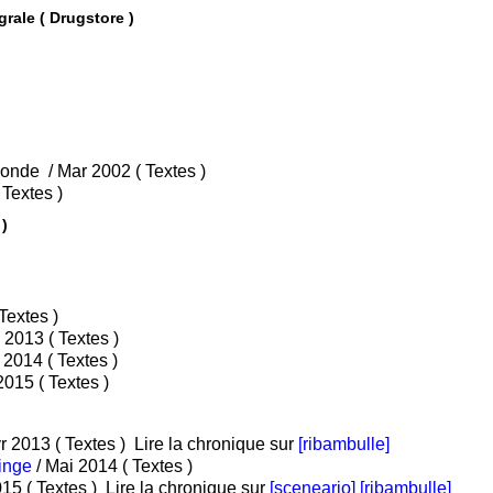
Les Errances de Julius Antoine - Intégrale ( Drugstore )
• Tome 1 : L'homme le plus fort du monde / Mar 2002 ( Textes )
• Tome 2 : A Mycènes ! / Mar 2002 ( Textes )
ud )
/ Sep 2012 ( Textes )
/ Sep 2013 ( Textes )
/ Sep 2014 ( Textes )
/ Oct 2015 ( Textes )
/ Avr 2013 ( Textes )
Lire la chronique sur
[ribambulle]
singe
/ Mai 2014 ( Textes )
/ Aou 2015 ( Textes )
Lire la chronique sur
[sceneario]
[ribambulle]