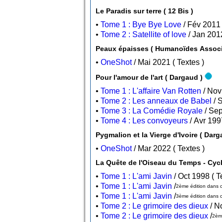
Le Paradis sur terre ( 12 Bis )
•
Tome 1 : Bye Bye Love
•
Tome 2 : Satellite of love
•
OneShot
/ Mai 2021 ( Textes )
Pour l'amour de l'art ( Dargaud )
•
Tome 1 : L'affaire Van Rotten
•
Tome 2 : Les anneaux de Babel
•
Tome 3 : La Comédie Royale
•
Tome 4 : Les convoyeurs
•
OneShot
/ Mar 2022 ( Textes )
•
Tome 1 : L'ami Javin
/ Oc
•
Tome 1 : L'ami Javin
/
2ème édition dans ce
•
Tome 1 : L'ami Javin
/
3ème édition dans ce
•
Tome 2 : Le grimoire des dieux
•
Tome 2 : Le grimoire des dieux
/
2ème