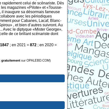
fère rapidement celui de scénariste. Dès
ur les magazines «Pilote» et «Tousse-
, il inaugure sa désormais fameuse
collabore avec les périodiques
tamment pour Cabanes, Lacaf, Blanc-
irou» , et bien d’autres suivront. Au
.. Avec le diptyque «Mister George»,
elle de ce brillant scénariste dont
1847
; en 2021 =
872
; en 2020 =
t gratuitement
sur OPALEBD.COM)