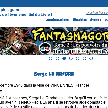
 plus grande
 de l'événementiel du Livre !
Manifestations
Librairies
Stands
A
Serge LE TENDRE
cembre 1946 dans la ville de VINCENNES (France)
te
Né à Vincennes, Serge Le Tendre a su très tôt qu’il voulait faire
un avenir «sérieux» et, à 16 ans, il se retrouve aide-comptable ! Si
université de sa ville natale, y suit les cours de bandes dessiné