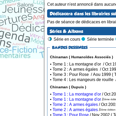
Cet auteur n'est annoncé dans aucun
Dédicacera dans les librairies su
Pas de séance de dédicaces en librair
Séries & Albums
Série en cours
Série terminée
BANDES DESSINÉES
Chinaman ( Humanoïdes Associés )
• Tom
Chinaman ( Dupuis )
•
Tome 1 : La montagne d'or
•
Tome 1 : La montagne d'or
/
2ème éditi
•
Tome 2 : A armes égales
•
Tome 2 : A armes égales
/
2ème édition 
•
Tome 3 : Pour Rose
/ No