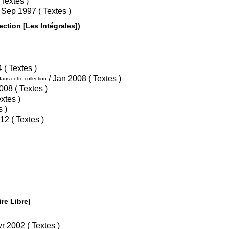
/ Juin 1996 ( Textes )
/ Sep 1997 ( Textes )
- Intégrale ( Glénat - Collection [Les Intégrales])
/ Mar 2004 ( Textes )
/ Jan 2008 ( Textes )
ans cette collection
/ Jan 2008 ( Textes )
 2009 ( Textes )
xtes )
/ Mai 2012 ( Textes )
lection Aire Libre)
/ Avr 2002 ( Textes )