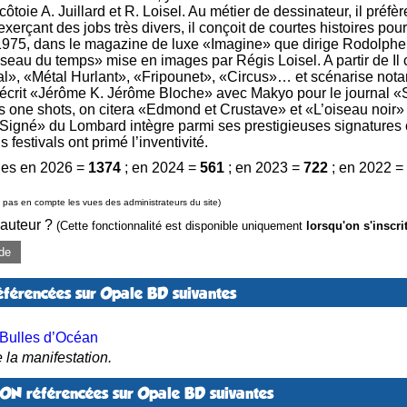
y côtoie A. Juillard et R. Loisel. Au métier de dessinateur, il pré
exerçant des jobs très divers, il conçoit de courtes histoires po
1975, dans le magazine de luxe «Imagine» que dirige Rodolphe
iseau du temps» mise en images par Régis Loisel. A partir de Il 
al», «Métal Hurlant», «Fripounet», «Circus»… et scénarise no
-écrit «Jérôme K. Jérôme Bloche» avec Makyo pour le journal «Sp
 one shots, on citera «Edmond et Crustave» et «L’oiseau noir» 
«Signé» du Lombard intègre parmi ses prestigieuses signatures c
 festivals ont primé l’inventivité.
es en 2026 =
1374
; en 2024 =
561
; en 2023 =
722
; en 2022 =
pas en compte les vues des administrateurs du site)
 auteur ?
(Cette fonctionnalité est disponible uniquement
lorsqu'on s'inscri
de
éférencées sur Opale BD suivantes
 Bulles d’Océan
 la manifestation.
NON référencées sur Opale BD suivantes