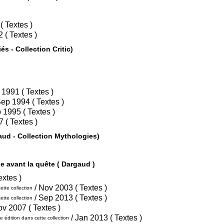
/ Fév 2011 ( Textes )
/ Jan 2012 ( Textes )
Peaux épaisses ( Humanoïdes Associés - Collection Critic)
/ Nov 1991 ( Textes )
/ Sep 1994 ( Textes )
/ Sep 1995 ( Textes )
/ Avr 1997 ( Textes )
Pygmalion et la Vierge d'Ivoire ( Dargaud - Collection Mythologies)
La Quête de l'Oiseau du Temps - Cycle avant la quête ( Dargaud )
t 1998 ( Textes )
/ Nov 2003 ( Textes )
tte collection
/ Sep 2013 ( Textes )
tte collection
/ Nov 2007 ( Textes )
/ Jan 2013 ( Textes )
 édition dans cette collection