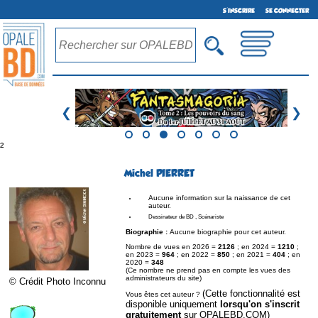
S'INSCRIRE
SE CONNECTER
❮
❯
²
Michel PIERRET
Aucune information sur la naissance de cet
auteur.
Dessinateur de BD , Scénariste
Biographie :
Aucune biographie pour cet auteur.
Nombre de vues en 2026 =
2126
; en 2024 =
1210
;
en 2023 =
964
; en 2022 =
850
; en 2021 =
404
; en
2020 =
348
(Ce nombre ne prend pas en compte les vues des
administrateurs du site)
© Crédit Photo Inconnu
(Cette fonctionnalité est
Vous êtes cet auteur ?
disponible uniquement
lorsqu'on s'inscrit
gratuitement
sur OPALEBD.COM)