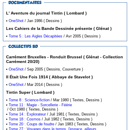
DOCUMENTAIRES
L' Aventure du journal Tintin ( Lombard )
•
OneShot
/ Jan 1986 ( Dessins )
Les Cahiers de la Bande Dessinée présente ( Glénat )
•
Tome 5 : Les Aigles Décapitées
/ Avr 2005 ( Dessins )
COLLECTIFS BD
Carrément Bruxelles - Ronduit Brussel ( Glénat - Collection
Carrément 20/20)
•
OneShot
/ Sep 2005 ( Dessins, Couverture )
Il Était Une Fois 1914 ( Abbaye de Stavelot )
•
OneShot
/ Mar 2014 ( Dessins )
Tintin Super ( Lombard )
•
Tome 8 : Science-fiction
/ Mar 1980 ( Textes, Dessins )
•
Tome 11 : Magie - Sorcellerie - Féérie
/ Oct 1980 ( Textes, Dessins )
•
Tome 14 : Explorateur
/ Juil 1981 ( Textes, Dessins )
•
Tome 18 : Cosmos
/ Juil 1982 ( Textes, Dessins )
•
Tome 20 : Coups de foudre
/ Jan 1983 ( Textes, Dessins )
•
Tome 27 : Voyages dans le temps, l'espace, ailleurs