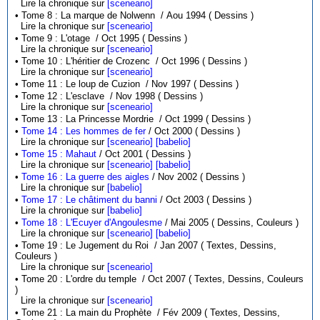
Lire la chronique sur
[sceneario]
• Tome 8 : La marque de Nolwenn / Aou 1994 ( Dessins )
Lire la chronique sur
[sceneario]
• Tome 9 : L'otage / Oct 1995 ( Dessins )
Lire la chronique sur
[sceneario]
• Tome 10 : L'héritier de Crozenc / Oct 1996 ( Dessins )
Lire la chronique sur
[sceneario]
• Tome 11 : Le loup de Cuzion / Nov 1997 ( Dessins )
• Tome 12 : L'esclave / Nov 1998 ( Dessins )
Lire la chronique sur
[sceneario]
• Tome 13 : La Princesse Mordrie / Oct 1999 ( Dessins )
•
Tome 14 : Les hommes de fer
/ Oct 2000 ( Dessins )
Lire la chronique sur
[sceneario]
[babelio]
•
Tome 15 : Mahaut
/ Oct 2001 ( Dessins )
Lire la chronique sur
[sceneario]
[babelio]
•
Tome 16 : La guerre des aigles
/ Nov 2002 ( Dessins )
Lire la chronique sur
[babelio]
•
Tome 17 : Le châtiment du banni
/ Oct 2003 ( Dessins )
Lire la chronique sur
[babelio]
•
Tome 18 : L'Ecuyer d'Angoulesme
/ Mai 2005 ( Dessins, Couleurs )
Lire la chronique sur
[sceneario]
[babelio]
• Tome 19 : Le Jugement du Roi / Jan 2007 ( Textes, Dessins,
Couleurs )
Lire la chronique sur
[sceneario]
• Tome 20 : L'ordre du temple / Oct 2007 ( Textes, Dessins, Couleurs
)
Lire la chronique sur
[sceneario]
• Tome 21 : La main du Prophète / Fév 2009 ( Textes, Dessins,