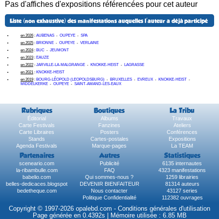
Pas d'affiches d'expositions référencées pour cet auteur
Liste (non exhaustive) des manifestations auquelles l'auteur a déjà participé
en 2026
:
AUBENAS
-
OUPEYE
-
SPA
en 2025
:
BRIONNE
-
OUPEYE
-
VERLAINE
en 2024
:
BUC
-
JEUMONT
en 2023
:
EAUZE
en 2022
:
JARVILLE-LA-MALGRANGE
-
KNOKKE-HEIST
-
LAGRASSE
en 2021
:
KNOKKE-HEIST
en 2019
:
BOURG-LÉOPOLD (LEOPOLDSBURG)
-
BRUXELLES
-
EVREUX
-
KNOKKE-HEIST
-
MIDDELKERKE
-
OUPEYE
-
SAINT-AMAND-LES-EAUX
Rubriques
Boutiques
La Tribu
Éditorial
Albums
Travaux
Carte Festivals
Fanzines
Ateliers
Carte Libraires
Posters
Conférences
Stands
Cartes-postales
Expositions
Agenda Festivals
Marque-pages
La TEAM
Partenaires
Autres
Statistiques
sceneario.com
Publicité
6135 internautes
la-ribambulle.com
FAQ
4323 manifestations
babelio.com
Qui sommes-nous ?
1259 librairies
belles-dedicaces.blogspot
DEVENIR BIENFAITEUR
81314 auteurs
bedetheque.com
Nous contacter
43127 series
Politique Confidentialité
112382 ouvrages
Copyright © 1997-2026 opalebd.com -
Conditions générales d'utilisation
Page générée en 0.4392s | Mémoire utilisée : 6.85 MB