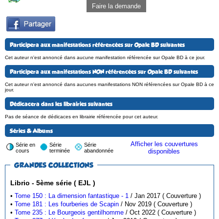
Faire la demande
Participera aux manifestations référencées sur Opale BD suivantes
Cet auteur n'est annoncé dans aucune manifestation référencée sur Opale BD à ce jour.
Participera aux manifestations NON référencées sur Opale BD suivantes
Cet auteur n'est annoncé dans aucunes manifestations NON référencées sur Opale BD à ce
jour.
Dédicacera dans les librairies suivantes
Pas de séance de dédicaces en librairie référencée pour cet auteur.
Séries & Albums
Afficher les couvertures
Série en
Série
Série
cours
terminée
abandonnée
disponibles
GRANDES COLLECTIONS
Librio - 5ème série ( EJL )
•
Tome 150 : La dimension fantastique - 1
/ Jan 2017 ( Couverture )
•
Tome 181 : Les fourberies de Scapin
/ Nov 2019 ( Couverture )
•
Tome 235 : Le Bourgeois gentilhomme
/ Oct 2022 ( Couverture )