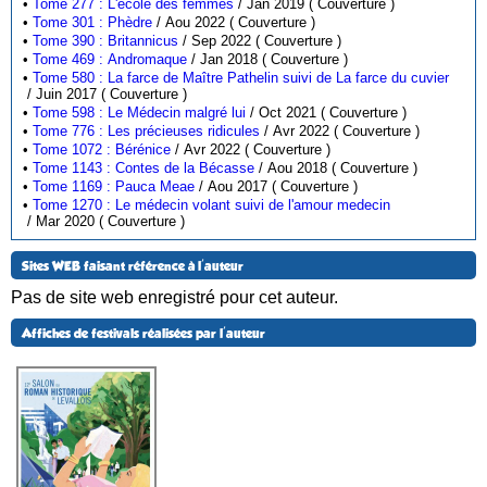
•
Tome 277 : L'école des femmes
/ Jan 2019 ( Couverture )
•
Tome 301 : Phèdre
/ Aou 2022 ( Couverture )
•
Tome 390 : Britannicus
/ Sep 2022 ( Couverture )
•
Tome 469 : Andromaque
/ Jan 2018 ( Couverture )
•
Tome 580 : La farce de Maître Pathelin suivi de La farce du cuvier
/ Juin 2017 ( Couverture )
•
Tome 598 : Le Médecin malgré lui
/ Oct 2021 ( Couverture )
•
Tome 776 : Les précieuses ridicules
/ Avr 2022 ( Couverture )
•
Tome 1072 : Bérénice
/ Avr 2022 ( Couverture )
•
Tome 1143 : Contes de la Bécasse
/ Aou 2018 ( Couverture )
•
Tome 1169 : Pauca Meae
/ Aou 2017 ( Couverture )
•
Tome 1270 : Le médecin volant suivi de l'amour medecin
/ Mar 2020 ( Couverture )
Sites WEB faisant référence à l'auteur
Pas de site web enregistré pour cet auteur.
Affiches de festivals réalisées par l'auteur