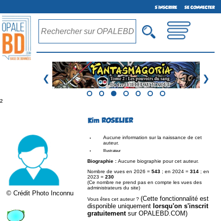
S'INSCRIRE
SE CONNECTER
❮
❯
²
Kim ROSELIER
Aucune information sur la naissance de cet
auteur.
Illustrateur
Biographie :
Aucune biographie pour cet auteur.
Nombre de vues en 2026 =
543
; en 2024 =
314
; en
2023 =
230
(Ce nombre ne prend pas en compte les vues des
administrateurs du site)
© Crédit Photo Inconnu
(Cette fonctionnalité est
Vous êtes cet auteur ?
disponible uniquement
lorsqu'on s'inscrit
gratuitement
sur OPALEBD.COM)