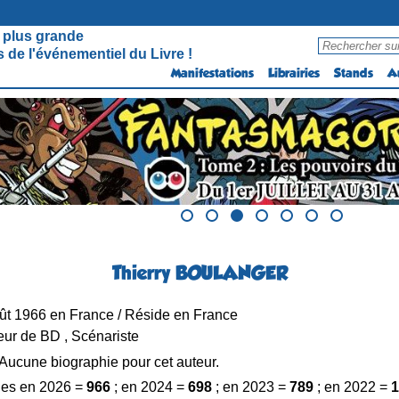
 plus grande
 de l'événementiel du Livre !
Manifestations
Librairies
Stands
A
Thierry BOULANGER
ût 1966 en France / Réside en France
ur de BD , Scénariste
Aucune biographie pour cet auteur.
es en 2026 =
966
; en 2024 =
698
; en 2023 =
789
; en 2022 =
1