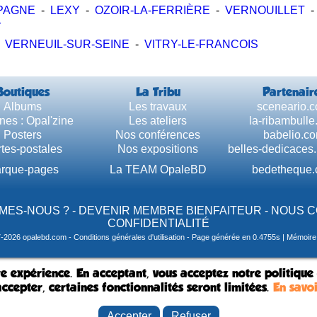
PAGNE
-
LEXY
-
OZOIR-LA-FERRIÈRE
-
VERNOUILLET
Y
-
VERNEUIL-SUR-SEINE
-
VITRY-LE-FRANCOIS
Boutiques
La Tribu
Partenair
Albums
Les travaux
sceneario.
nes : Opal'zine
Les ateliers
la-ribambull
Posters
Nos conférences
babelio.c
tes-postales
Nos expositions
belles-dedicaces
rque-pages
La TEAM OpaleBD
bedetheque
MES-NOUS ?
-
DEVENIR MEMBRE BIENFAITEUR
-
NOUS 
CONFIDENTIALITÉ
7-2026 opalebd.com -
Conditions générales d'utilisation
- Page générée en 0.4755s | Mémoire u
e expérience. En acceptant, vous acceptez notre politique
ccepter, certaines fonctionnalités seront limitées.
En savoi
Accepter
Refuser