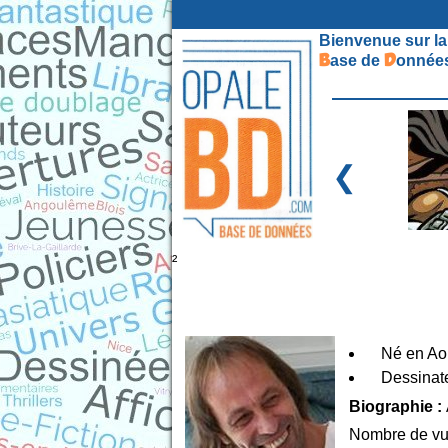
Bienvenue sur la
B
D
ase de
onnées
❮
²
Né en Ao
Dessinate
Biographie :
Nombre de vu