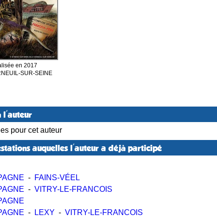
lisée en 2017
RNEUIL-SUR-SEINE
 l'auteur
ées pour cet auteur
stations auquelles l'auteur a déjà participé
PAGNE
-
FAINS-VÉEL
PAGNE
-
VITRY-LE-FRANCOIS
PAGNE
PAGNE
-
LEXY
-
VITRY-LE-FRANCOIS