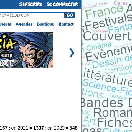
S'INSCRIRE
SE CONNECTER
GO
uteurs
Agendas
Boutique
Contact
❯
167
; en 2021 =
1337
; en 2020 =
548