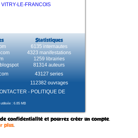
-
VITRY-LE-FRANCOIS
es
Statistiques
com
6135 internautes
e.com
4323 manifestations
om
1259 librairies
.blogspot
81314 auteurs
.com
43127 series
112382 ouvrages
CONTACTER
-
POLITIQUE DE
tilisée : 6.85 MB
 de confidentialité et pourrez créer un compte.
r plus
.