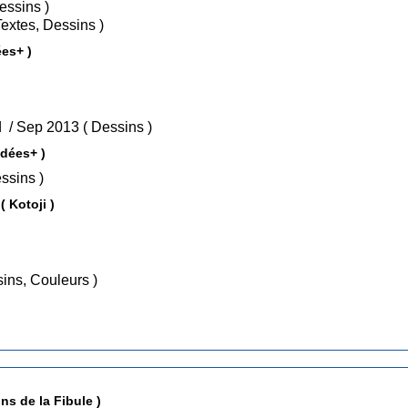
i 2011 ( Dessins )
 Mai 2011 ( Textes, Dessins )
ées+ )
• Tome 3 : Célestin Adolphe Pégoud / Sep 2013 ( Dessins )
Idées+ )
Volume 3 / Mai 2014 ( Dessins )
( Kotoji )
 Textes, Dessins, Couleurs )
ns de la Fibule )