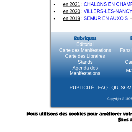
en 2021
:
CHALONS EN CHAM
en 2020
:
VILLERS-LÈS-NANC
en 2019
:
SEMUR EN AUXOIS
Rubriques
Éditorial
Carte des Manifestations
Fanzi
Carte des Libraires
Stands
Car
Agenda des
Ma
Manifestations
PUBLICITÉ
-
FAQ
-
QUI SOM
Copyright © 199
Nous utilisons des cookies pour améliorer votr
Sans a