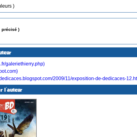
 Couleurs )
précisé )
uteur
fr/galeriethierry.php)
spot.com)
-dedicaces.blogspot.com/2009/11/exposition-de-dedicaces-12.ht
r l'auteur