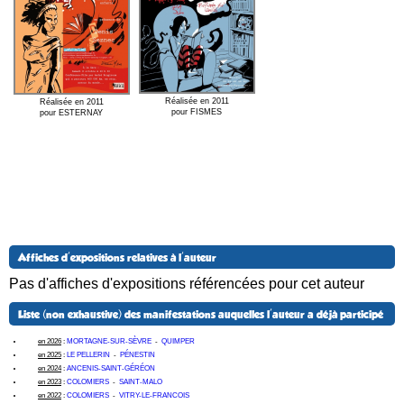
Réalisée en 2011
Réalisée en 2011
pour FISMES
pour ESTERNAY
Affiches d'expositions relatives à l'auteur
Pas d'affiches d'expositions référencées pour cet auteur
Liste (non exhaustive) des manifestations auquelles l'auteur a déjà participé
en 2026
:
MORTAGNE-SUR-SÈVRE
-
QUIMPER
en 2025
:
LE PELLERIN
-
PÉNESTIN
en 2024
:
ANCENIS-SAINT-GÉRÉON
en 2023
:
COLOMIERS
-
SAINT-MALO
en 2022
:
COLOMIERS
-
VITRY-LE-FRANCOIS