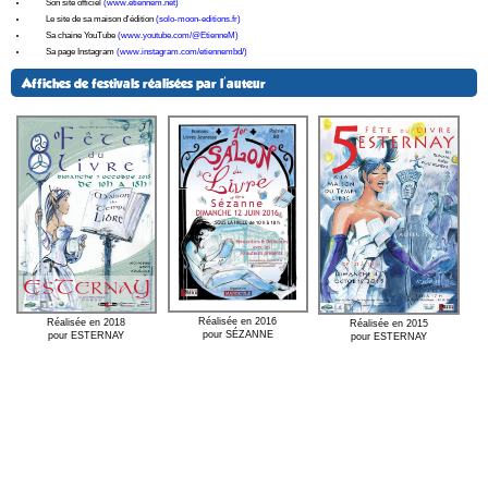
Son site officiel
(www.etiennem.net)
Le site de sa maison d'édition
(solo-moon-editions.fr)
Sa chaine YouTube
(www.youtube.com/@EtienneM)
Sa page Instagram
(www.instagram.com/etiennembd/)
Affiches de festivals réalisées par l'auteur
Réalisée en 2016
Réalisée en 2018
Réalisée en 2015
pour SÉZANNE
pour ESTERNAY
pour ESTERNAY