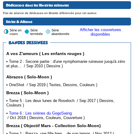
Dédicacera dans les librairies suivantes
Pas de séance de dédicaces en librairie référencée pour cet auteur.
Séries & Albums
Afficher les couvertures
Série en
Série
Série
cours
terminée
abandonnée
disponibles
BANDES DESSINÉES
A vos Z'amours ( Les enfants rouges )
• Tome 2 : Secone partie : d'une nymphomanie ruineuse jusqu'à zéro
et plus... / Sep 2010 ( Dessins )
Abrazos ( Solo-Moon )
• OneShot / Sep 2019 ( Textes, Dessins, Couleurs )
Brezza ( Solo-Moon )
• Tome 5 : Les deux lunes de Roseloch / Sep 2017 ( Dessins,
Couleurs )
•
Tome 6 : Les sirènes du GogoSwing
/ Oct 2018 ( Dessins, Couleurs, Couverture )
Brezza ( Objectif Mars - Collection Solo-Moon)
• Tome 1 : Brezza, une fille bien... de son temps / Nov 2012 (