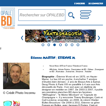
S'INSCRIRE
SE CONNECTER
❮
❯
²
Étienne MARTIN | ETIENNE M.
Né en Mars 1970 en France / Réside en France
Affichiste , Artiste-Peintre , Dessinateur de BD , Editeur , Enseignant
en BD , Illustrateur , Scénariste , Streamer , Youtuber
Biographie :
Étienne M est né en 1970, en Haute-
Marne. Le bac A3 en poche, il enchaîne 7 années
d’études bien denses : 2 ans de Beaux-Arts à Épinal,
Deug Photo à Paris VIII en parallèle à 4 ans aux Arts
décoratifs de Paris;. Il en sort avec un diplôme de
designer en mobilier en 1997. De 2003 à 2007, il publie
ses premières planches BD dans les fanzines
© Crédit Photo Inconnu
"Méthagène", "le Moine Mécréant" et "Capsule de
Champagne ». Il y rencontre Thierry Boulanger, Czek et
Cyril Leclercq; ensemble, en 2006, ils créent l'Atelier
Bulles Brozzeurs ! De 2008 à 2011, Etienne va gérer
Fugues en Bulles, avec Jacques D Portes, Czek et