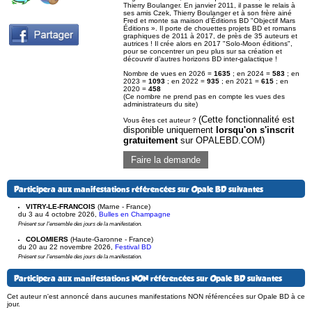
Thierry Boulanger. En janvier 2011, il passe le relais à
ses amis Czek, Thierry Boulanger et à son frère ainé
Fred et monte sa maison d'Éditions BD "Objectif Mars
Éditions ». Il porte de chouettes projets BD et romans
graphiques de 2011 à 2017, de près de 35 auteurs et
autrices ! Il crée alors en 2017 "Solo-Moon éditions",
pour se concentrer un peu plus sur sa création et
découvrir d’autres horizons BD inter-galactique !
Nombre de vues en 2026 =
1635
; en 2024 =
583
; en
2023 =
1093
; en 2022 =
935
; en 2021 =
615
; en
2020 =
458
(Ce nombre ne prend pas en compte les vues des
administrateurs du site)
(Cette fonctionnalité est
Vous êtes cet auteur ?
disponible uniquement
lorsqu'on s'inscrit
gratuitement
sur OPALEBD.COM)
Faire la demande
Participera aux manifestations référencées sur Opale BD suivantes
VITRY-LE-FRANCOIS
(Marne - France)
du 3 au 4 octobre 2026
,
Bulles en Champagne
Présent sur l'ensemble des jours de la manifestation.
COLOMIERS
(Haute-Garonne - France)
du 20 au 22 novembre 2026
,
Festival BD
Présent sur l'ensemble des jours de la manifestation.
Participera aux manifestations NON référencées sur Opale BD suivantes
Cet auteur n'est annoncé dans aucunes manifestations NON référencées sur Opale BD à ce
jour.