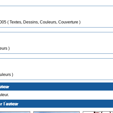
• Tome 7 : Cinéma Fantastic / Juil 2005 ( Textes, Dessins, Couleurs, Couverture )
ouleurs )
, Couleurs )
uteur
teur.
r l'auteur