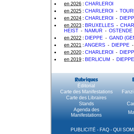
en 2026
:
CHARLEROI
en 2025
:
CHARLEROI
-
TOUR
en 2024
:
CHARLEROI
-
DIEP
en 2023
:
BRUXELLES
-
CHAR
HEIST
-
NAMUR
-
OSTENDE
en 2022
:
DIEPPE
-
GAND (GE
en 2021
:
ANGERS
-
DIEPPE
en 2020
:
CHARLEROI
-
DIEP
en 2019
:
BERLICUM
-
DIEPP
Rubriques
Éditorial
Carte des Manifestations
Fanzi
Carte des Libraires
Stands
Car
Agenda des
Ma
Manifestations
PUBLICITÉ
-
FAQ
-
QUI SOM