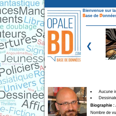
Bienvenue sur la
B
D
ase de
onnées
❮
²
Aucune in
Dessinat
Biographie :
Nombre de vu