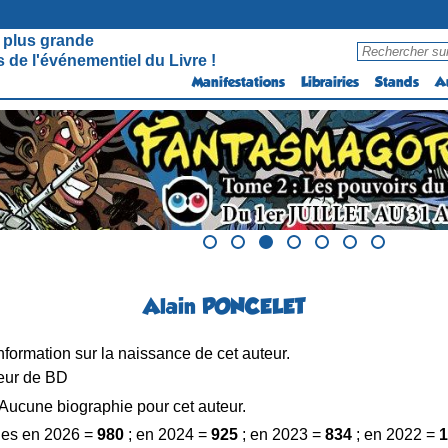
 plus grande
 de l'événementiel du Livre !
Manifestations
Librairies
Stands
A
Alain PONCELET
formation sur la naissance de cet auteur.
eur de BD
Aucune biographie pour cet auteur.
es en 2026 =
980
; en 2024 =
925
; en 2023 =
834
; en 2022 =
1