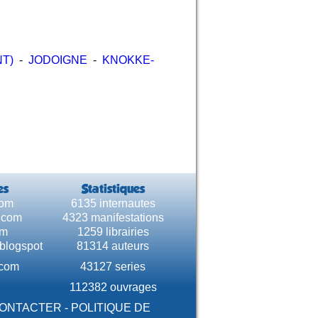
T)
-
JODOIGNE
-
KNOKKE-
es
Statistiques
com
6135 internautes
e.com
4323 manifestations
om
1259 librairies
.blogspot
81314 auteurs
.com
43127 series
112382 ouvrages
CONTACTER
-
POLITIQUE DE