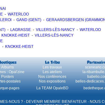
NAI
PE
-
WATERLOO
LEROI
-
GAND (GENT)
-
GERAARDSBERGEN (GRAMMON
NT)
-
LAGRASSE
-
VILLERS-LÈS-NANCY
-
WATERLOO
-
KNOKKE-HEIST
-
VILLERS-LÈS-NANCY
PE
E
-
KNOKKE-HEIST
Boutiques
La Tribu
Partenair
Albums
Les travaux
sceneario.
nes : Opal'zine
Les ateliers
la-ribambull
Posters
Nos conférences
babelio.c
tes-postales
Nos expositions
belles-dedicaces
rque-pages
La TEAM OpaleBD
bedetheque
MES-NOUS ?
-
DEVENIR MEMBRE BIENFAITEUR
-
NOUS 