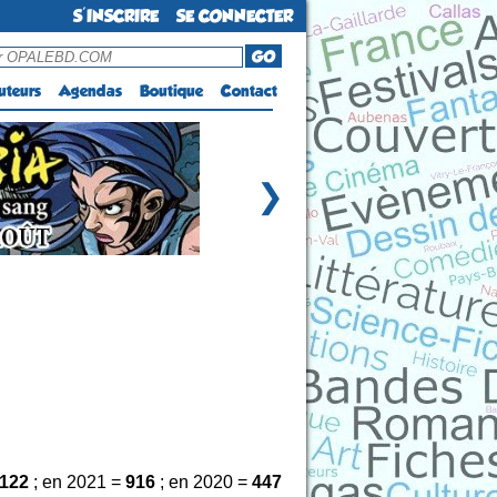
S'INSCRIRE
SE CONNECTER
GO
uteurs
Agendas
Boutique
Contact
❯
122
; en 2021 =
916
; en 2020 =
447