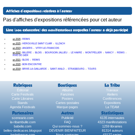
Affiches d'expositions relatives à l'auteur
Pas d'affiches d'expositions référencées pour cet auteur
Liste (non exhaustive) des manifestations auquelles l'auteur a déjà participé
en 2026
:
REIMS
en 2025
:
HEROUVILLE SAINT CLAIR
-
ILLZACH
en 2023
:
ANGERS
-
VITRY-LE-FRANCOIS
en 2022
:
BILLERE
-
BLOIS
-
BOURGOIN JALLIEU
-
LE HAVRE
-
MONTPELLIER
-
NANCY
-
REIMS
-
RIVE DE GIER
en 2021
:
BLOIS
-
REIMS
en 2020
:
BON ENCONTRE
en 2019
:
BRIVE-LA-GAILLARDE
-
SAINT-MALO
-
STRASBOURG
-
TOURS
Rubriques
Boutiques
La Tribu
Éditorial
Albums
Travaux
Carte Festivals
Fanzines
Ateliers
Carte Libraires
Posters
Conférences
Stands
Cartes-postales
Expositions
Agenda Festivals
Marque-pages
La TEAM
Partenaires
Autres
Statistiques
sceneario.com
Publicité
6135 internautes
la-ribambulle.com
FAQ
4323 manifestations
babelio.com
Qui sommes-nous ?
1259 librairies
belles-dedicaces.blogspot
DEVENIR BIENFAITEUR
81314 auteurs
bedetheque.com
Nous contacter
43127 series