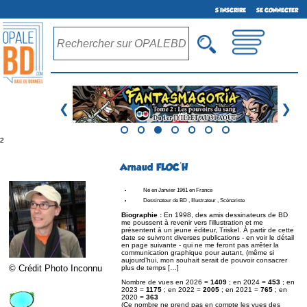
S'INSCRIRE
SE CONNECTER
❮
❯
²
Arnaud FLOC'H
Né en Janvier 1961 en France
Dessinateur de BD , Illustrateur , Scénariste
Biographie :
En 1998, des amis dessinateurs de BD
me poussent à revenir vers l'illustration et me
présentent à un jeune éditeur, Triskel. À partir de cette
date se suivront diverses publications - en voir le détail
en page suivante - qui ne me feront pas arrêter la
communication graphique pour autant, (même si
aujourd’hui, mon souhait serait de pouvoir consacrer
© Crédit Photo Inconnu
plus de temps […]
Nombre de vues en 2026 =
1409
; en 2024 =
453
; en
2023 =
1175
; en 2022 =
2005
; en 2021 =
765
; en
2020 =
363
(Ce nombre ne prend pas en compte les vues des