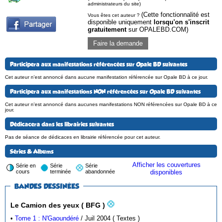
administrateurs du site)
(Cette fonctionnalité est
Vous êtes cet auteur ?
disponible uniquement
lorsqu'on s'inscrit
gratuitement
sur OPALEBD.COM)
Faire la demande
Participera aux manifestations référencées sur Opale BD suivantes
Cet auteur n'est annoncé dans aucune manifestation référencée sur Opale BD à ce jour.
Participera aux manifestations NON référencées sur Opale BD suivantes
Cet auteur n'est annoncé dans aucunes manifestations NON référencées sur Opale BD à ce
jour.
Dédicacera dans les librairies suivantes
Pas de séance de dédicaces en librairie référencée pour cet auteur.
Séries & Albums
Afficher les couvertures
Série en
Série
Série
cours
terminée
abandonnée
disponibles
BANDES DESSINÉES
Le Camion des yeux ( BFG )
•
Tome 1 : N'Gaoundéré
/ Juil 2004 ( Textes )