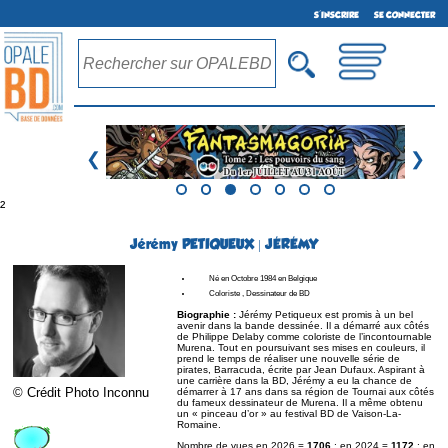
S'INSCRIRE
SE CONNECTER
❮
❯
²
Jérémy PETIQUEUX | JÉRÉMY
Né en Octobre 1984 en Belgique
Coloriste , Dessinateur de BD
Biographie :
Jérémy Petiqueux est promis à un bel
avenir dans la bande dessinée. Il a démarré aux côtés
de Philippe Delaby comme coloriste de l’incontournable
Murena. Tout en poursuivant ses mises en couleurs, il
prend le temps de réaliser une nouvelle série de
pirates, Barracuda, écrite par Jean Dufaux. Aspirant à
une carrière dans la BD, Jérémy a eu la chance de
© Crédit Photo Inconnu
démarrer à 17 ans dans sa région de Tournai aux côtés
du fameux dessinateur de Murena. Il a même obtenu
un « pinceau d’or » au festival BD de Vaison-La-
Romaine.
Nombre de vues en 2026 =
1706
; en 2024 =
1172
; en