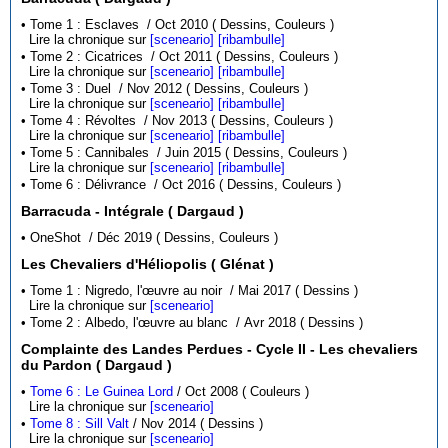
• Tome 1 : Esclaves / Oct 2010 ( Dessins, Couleurs )
Lire la chronique sur
[sceneario]
[ribambulle]
• Tome 2 : Cicatrices / Oct 2011 ( Dessins, Couleurs )
Lire la chronique sur
[sceneario]
[ribambulle]
• Tome 3 : Duel / Nov 2012 ( Dessins, Couleurs )
Lire la chronique sur
[sceneario]
[ribambulle]
• Tome 4 : Révoltes / Nov 2013 ( Dessins, Couleurs )
Lire la chronique sur
[sceneario]
[ribambulle]
• Tome 5 : Cannibales / Juin 2015 ( Dessins, Couleurs )
Lire la chronique sur
[sceneario]
[ribambulle]
• Tome 6 : Délivrance / Oct 2016 ( Dessins, Couleurs )
Barracuda - Intégrale ( Dargaud )
• OneShot / Déc 2019 ( Dessins, Couleurs )
Les Chevaliers d'Héliopolis ( Glénat )
• Tome 1 : Nigredo, l'œuvre au noir / Mai 2017 ( Dessins )
Lire la chronique sur
[sceneario]
• Tome 2 : Albedo, l'œuvre au blanc / Avr 2018 ( Dessins )
Complainte des Landes Perdues - Cycle II - Les chevaliers
du Pardon ( Dargaud )
•
Tome 6 : Le Guinea Lord
/ Oct 2008 ( Couleurs )
Lire la chronique sur
[sceneario]
•
Tome 8 : Sill Valt
/ Nov 2014 ( Dessins )
Lire la chronique sur
[sceneario]