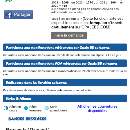
2023 =
1008
; en 2022 =
1770
; en 2021 =
1004
; en
2020 =
438
(Ce nombre ne prend pas en compte les vues des
administrateurs du site)
(Cette fonctionnalité est
Vous êtes cet auteur ?
disponible uniquement
lorsqu'on s'inscrit
gratuitement
sur OPALEBD.COM)
Faire la demande
Participera aux manifestations référencées sur Opale BD suivantes
Cet auteur n'est annoncé dans aucune manifestation référencée sur Opale BD à ce jour.
Participera aux manifestations NON référencées sur Opale BD suivantes
Cet auteur n'est annoncé dans aucunes manifestations NON référencées sur Opale BD à ce
jour.
Dédicacera dans les librairies suivantes
Pas de séance de dédicaces en librairie référencée pour cet auteur.
Séries & Albums
Afficher les couvertures
Série en
Série
Série
cours
terminée
abandonnée
disponibles
BANDES DESSINÉES
Barracuda ( Dargaud )