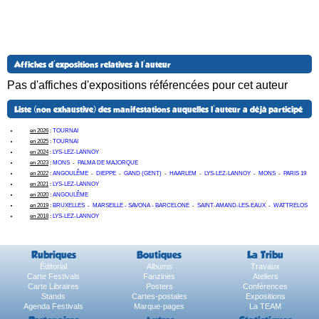
Affiches d'expositions relatives à l'auteur
Pas d'affiches d'expositions référencées pour cet auteur
Liste (non exhaustive) des manifestations auquelles l'auteur a déjà participé
en 2026
:
TOURNAI
en 2025
:
TOURNAI
en 2024
:
LYS-LEZ-LANNOY
en 2023
:
MONS
-
PALMA DE MAJORQUE
en 2022
:
ANGOULÊME
-
DIEPPE
-
GAND (GENT)
-
HAARLEM
-
LYS-LEZ-LANNOY
-
MONS
-
PARIS 19
en 2021
:
LYS-LEZ-LANNOY
en 2020
:
ANGOULÊME
en 2019
:
BRUXELLES
-
MARSEILLE - SAVONA - BARCELONE
-
SAINT-AMAND-LES-EAUX
-
WATTRELOS
en 2018
:
LYS-LEZ-LANNOY
Rubriques
Boutiques
La Tribu
Éditorial
Albums
Travaux
Carte Festivals
Fanzines
Ateliers
Carte Libraires
Posters
Conférences
Stands
Cartes-postales
Expositions
Agenda Festivals
Marque-pages
La TEAM