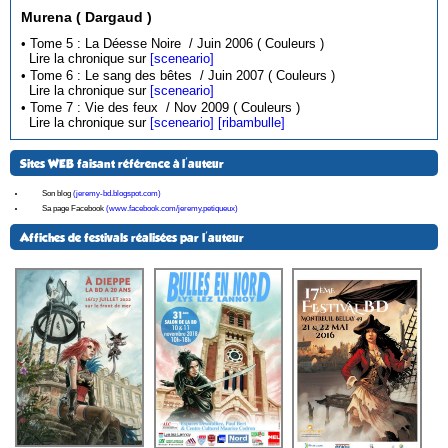
Murena ( Dargaud )
• Tome 5 : La Déesse Noire / Juin 2006 ( Couleurs )
Lire la chronique sur
[sceneario]
• Tome 6 : Le sang des bêtes / Juin 2007 ( Couleurs )
Lire la chronique sur
[sceneario]
• Tome 7 : Vie des feux / Nov 2009 ( Couleurs )
Lire la chronique sur
[sceneario]
[ribambulle]
Sites WEB faisant référence à l'auteur
Son blog
(jeremy-bd.blogspot.com)
Sa page Facebook
(www.facebook.com/jeremy.petiqueux)
Affiches de festivals réalisées par l'auteur