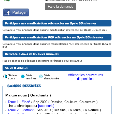
Faire la demande
Participera aux manifestations référencées sur Opale BD suivantes
Cet auteur n'est annoncé dans aucune manifestation référencée sur Opale BD à ce jour.
Participera aux manifestations NON référencées sur Opale BD suivantes
Cet auteur n'est annoncé dans aucunes manifestations NON référencées sur Opale BD à ce
jour.
Dédicacera dans les librairies suivantes
Pas de séance de dédicaces en librairie référencée pour cet auteur.
Séries & Albums
Afficher les couvertures
Série en
Série
Série
cours
terminée
abandonnée
disponibles
BANDES DESSINÉES
Malgré nous ( Quadrants )
•
Tome 1 : Elsaß
/ Sep 2009 ( Dessins, Couleurs, Couverture )
Lire la chronique sur
[sceneario]
•
Tome 2 : Ostfront
/ Sep 2010 ( Dessins, Couleurs, Couverture )