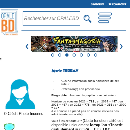
S'INSCRIRE
SE CONNECTER
❮
❯
²
Marie TERRAY
Aucune information sur la naissance de cet
auteur.
Profession(s) non précisée(s)
Biographie :
Aucune biographie pour cet auteur.
Nombre de vues en 2026 =
782
; en 2024 =
447
; en
2023 =
497
; en 2022 =
778
; en 2021 =
335
; en 2020
=
137
(Ce nombre ne prend pas en compte les vues des
© Crédit Photo Inconnu
administrateurs du site)
(Cette fonctionnalité est
Vous êtes cet auteur ?
disponible uniquement
lorsqu'on s'inscrit
gratuitement
sur OPALEBD.COM)