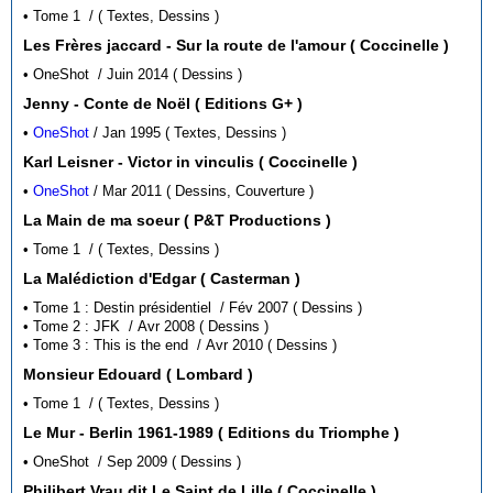
• Tome 1 / ( Textes, Dessins )
Les Frères jaccard - Sur la route de l'amour ( Coccinelle )
• OneShot / Juin 2014 ( Dessins )
Jenny - Conte de Noël ( Editions G+ )
•
OneShot
/ Jan 1995 ( Textes, Dessins )
Karl Leisner - Victor in vinculis ( Coccinelle )
•
OneShot
/ Mar 2011 ( Dessins, Couverture )
La Main de ma soeur ( P&T Productions )
• Tome 1 / ( Textes, Dessins )
La Malédiction d'Edgar ( Casterman )
• Tome 1 : Destin présidentiel / Fév 2007 ( Dessins )
• Tome 2 : JFK / Avr 2008 ( Dessins )
• Tome 3 : This is the end / Avr 2010 ( Dessins )
Monsieur Edouard ( Lombard )
• Tome 1 / ( Textes, Dessins )
Le Mur - Berlin 1961-1989 ( Editions du Triomphe )
• OneShot / Sep 2009 ( Dessins )
Philibert Vrau dit Le Saint de Lille ( Coccinelle )