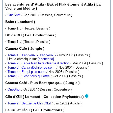
Les aventures d' Attila - Bak et Flak étonnent Attila ( La
Vache qui Médite )
•
OneShot
/ Sep 2010 ( Dessins, Couverture )
Babs ( Lombard )
• Tome 1 / ( Textes, Dessins )
BB de BD ( P&T Productions )
• Tome 1 / ( Textes, Dessins )
Camera Café ( Jungle )
•
Tome 1 : T'en veux ? T'en veux ?
/ Nov 2003 ( Dessins )
Lire la chronique sur
[sceneario]
•
Tome 2 : Ca va bien faire chier la direction
/ Mar 2004 ( Dessins )
•
Tome 3 : Ca va déchirer ce soir !
/ Nov 2004 ( Dessins )
•
Tome 4 : Et qui plus outre
/ Nov 2005 ( Dessins )
•
Tome 5 : C'est nous qui offre
/ Oct 2006 ( Dessins )
Camera Café - Plus Best que ça... ( Jungle )
•
OneShot
/ Oct 2007 ( Dessins, Couverture )
Clin d'Œil ( Lombard - Collection Phylactères)
•
Tome 2 : Deuxième Clin d'Œil
/ Jan 1982 ( Article )
Le Cul et l'écu ( P&T Productions )