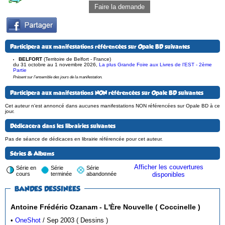
Faire la demande
Participera aux manifestations référencées sur Opale BD suivantes
BELFORT
(Territoire de Belfort - France)
du 31 octobre au 1 novembre 2026
,
La plus Grande Foire aux Livres de l’EST - 2ème
Partie
Présent sur l'ensemble des jours de la manifestation.
Participera aux manifestations NON référencées sur Opale BD suivantes
Cet auteur n'est annoncé dans aucunes manifestations NON référencées sur Opale BD à ce
jour.
Dédicacera dans les librairies suivantes
Pas de séance de dédicaces en librairie référencée pour cet auteur.
Séries & Albums
Afficher les couvertures
Série en
Série
Série
cours
terminée
abandonnée
disponibles
BANDES DESSINÉES
Antoine Frédéric Ozanam - L'Ère Nouvelle ( Coccinelle )
•
OneShot
/ Sep 2003 ( Dessins )