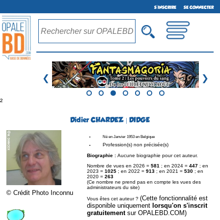
S'INSCRIRE
SE CONNECTER
❮
❯
²
Didier CHARDEZ | DIDGE
Né en Janvier 1953 en Belgique
Profession(s) non précisée(s)
Biographie :
Aucune biographie pour cet auteur.
Nombre de vues en 2026 =
581
; en 2024 =
447
; en
2023 =
1025
; en 2022 =
913
; en 2021 =
530
; en
2020 =
263
(Ce nombre ne prend pas en compte les vues des
administrateurs du site)
© Crédit Photo Inconnu
(Cette fonctionnalité est
Vous êtes cet auteur ?
disponible uniquement
lorsqu'on s'inscrit
gratuitement
sur OPALEBD.COM)