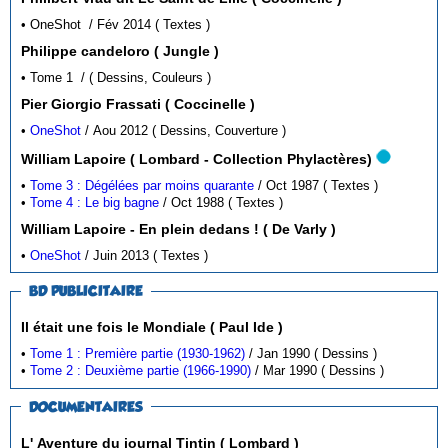
• OneShot / Fév 2014 ( Textes )
Philippe candeloro ( Jungle )
• Tome 1 / ( Dessins, Couleurs )
Pier Giorgio Frassati ( Coccinelle )
•
OneShot
/ Aou 2012 ( Dessins, Couverture )
William Lapoire ( Lombard - Collection Phylactères)
•
Tome 3 : Dégélées par moins quarante
/ Oct 1987 ( Textes )
•
Tome 4 : Le big bagne
/ Oct 1988 ( Textes )
William Lapoire - En plein dedans ! ( De Varly )
•
OneShot
/ Juin 2013 ( Textes )
BD PUBLICITAIRE
Il était une fois le Mondiale ( Paul Ide )
•
Tome 1 : Première partie (1930-1962)
/ Jan 1990 ( Dessins )
•
Tome 2 : Deuxième partie (1966-1990)
/ Mar 1990 ( Dessins )
DOCUMENTAIRES
L' Aventure du journal Tintin ( Lombard )