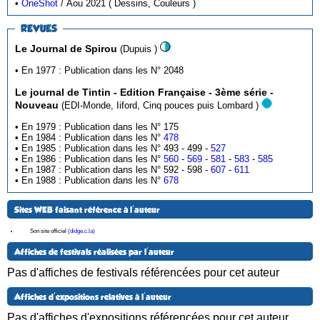
•
OneShot
/ Aou 2021 ( Dessins, Couleurs )
REVUES
Le Journal de Spirou
(Dupuis )
• En 1977 : Publication dans les N° 2048
Le journal de Tintin - Edition Française - 3ème série -
Nouveau
(EDI-Monde, Iiford, Cinq pouces puis Lombard )
• En 1979 : Publication dans les N° 175
• En 1984 : Publication dans les N°
478
• En 1985 : Publication dans les N° 493 - 499 -
527
• En 1986 : Publication dans les N°
560
-
569
-
581
-
583
-
585
• En 1987 : Publication dans les N° 592 - 598 -
607
-
611
• En 1988 : Publication dans les N°
678
Sites WEB faisant référence à l'auteur
Son site officiel
(didge.c.la)
Affiches de festivals réalisées par l'auteur
Pas d'affiches de festivals référencées pour cet auteur
Affiches d'expositions relatives à l'auteur
Pas d'affiches d'expositions référencées pour cet auteur