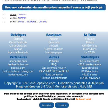
Liste (non exhaustive) des manifestations auquelles l'auteur a déjà participé
en 2026
:
OUPEYE
en 2024
:
OUPEYE
en 2023
:
EAUZE
-
JEUMONT
-
OUPEYE
Rubriques
Boutiques
La Tribu
Éditorial
Albums
Travaux
Carte Festivals
Fanzines
Ateliers
Carte Libraires
Posters
Conférences
Stands
Cartes-postales
Expositions
Agenda Festivals
Marque-pages
La TEAM
Partenaires
Autres
Statistiques
sceneario.com
Publicité
6135 internautes
la-ribambulle.com
FAQ
4323 manifestations
babelio.com
Qui sommes-nous ?
1259 librairies
belles-dedicaces.blogspot
DEVENIR BIENFAITEUR
81314 auteurs
bedetheque.com
Nous contacter
43127 series
Politique Confidentialité
112382 ouvrages
Copyright © 1997-2026 opalebd.com -
Conditions générales d'utilisation
Page générée en 0.4708s | Mémoire utilisée : 6.85 MB
Nous utilisons des cookies pour améliorer votre expérience. En acceptant, vous acceptez notre
politique de confidentialité et pourrez créer un compte.
Sans accepter, certaines fonctionnalités seront limitées.
En savoir plus
.
Accepter
Refuser