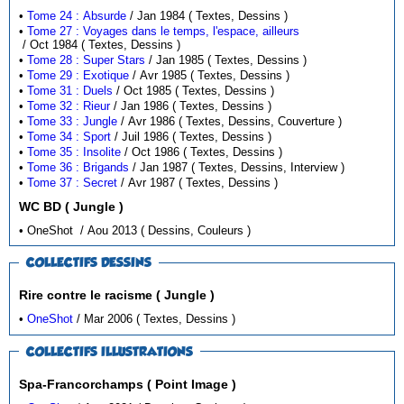
•
Tome 24 : Absurde
/ Jan 1984 ( Textes, Dessins )
•
Tome 27 : Voyages dans le temps, l'espace, ailleurs
/ Oct 1984 ( Textes, Dessins )
•
Tome 28 : Super Stars
/ Jan 1985 ( Textes, Dessins )
•
Tome 29 : Exotique
/ Avr 1985 ( Textes, Dessins )
•
Tome 31 : Duels
/ Oct 1985 ( Textes, Dessins )
•
Tome 32 : Rieur
/ Jan 1986 ( Textes, Dessins )
•
Tome 33 : Jungle
/ Avr 1986 ( Textes, Dessins, Couverture )
•
Tome 34 : Sport
/ Juil 1986 ( Textes, Dessins )
•
Tome 35 : Insolite
/ Oct 1986 ( Textes, Dessins )
•
Tome 36 : Brigands
/ Jan 1987 ( Textes, Dessins, Interview )
•
Tome 37 : Secret
/ Avr 1987 ( Textes, Dessins )
WC BD ( Jungle )
• OneShot / Aou 2013 ( Dessins, Couleurs )
COLLECTIFS DESSINS
Rire contre le racisme ( Jungle )
•
OneShot
/ Mar 2006 ( Textes, Dessins )
COLLECTIFS ILLUSTRATIONS
Spa-Francorchamps ( Point Image )