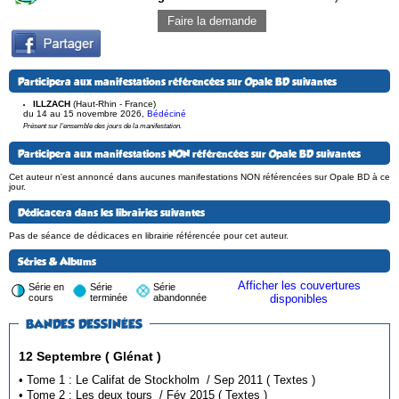
Faire la demande
Participera aux manifestations référencées sur Opale BD suivantes
ILLZACH
(Haut-Rhin - France)
du 14 au 15 novembre 2026
,
Bédéciné
Présent sur l'ensemble des jours de la manifestation.
Participera aux manifestations NON référencées sur Opale BD suivantes
Cet auteur n'est annoncé dans aucunes manifestations NON référencées sur Opale BD à ce
jour.
Dédicacera dans les librairies suivantes
Pas de séance de dédicaces en librairie référencée pour cet auteur.
Séries & Albums
Afficher les couvertures
Série en
Série
Série
cours
terminée
abandonnée
disponibles
BANDES DESSINÉES
12 Septembre ( Glénat )
• Tome 1 : Le Califat de Stockholm / Sep 2011 ( Textes )
• Tome 2 : Les deux tours / Fév 2015 ( Textes )