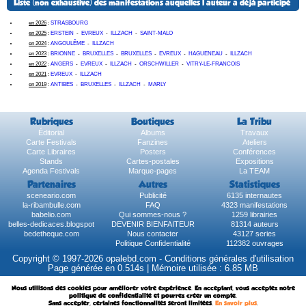
Liste (non exhaustive) des manifestations auquelles l'auteur a déjà participé
en 2026
:
STRASBOURG
en 2025
:
ERSTEIN
-
EVREUX
-
ILLZACH
-
SAINT-MALO
en 2024
:
ANGOULÊME
-
ILLZACH
en 2023
:
BRIONNE
-
BRUXELLES
-
BRUXELLES
-
EVREUX
-
HAGUENEAU
-
ILLZACH
en 2022
:
ANGERS
-
EVREUX
-
ILLZACH
-
ORSCHWILLER
-
VITRY-LE-FRANCOIS
en 2021
:
EVREUX
-
ILLZACH
en 2019
:
ANTIBES
-
BRUXELLES
-
ILLZACH
-
MARLY
Rubriques
Boutiques
La Tribu
Éditorial
Albums
Travaux
Carte Festivals
Fanzines
Ateliers
Carte Libraires
Posters
Conférences
Stands
Cartes-postales
Expositions
Agenda Festivals
Marque-pages
La TEAM
Partenaires
Autres
Statistiques
sceneario.com
Publicité
6135 internautes
la-ribambulle.com
FAQ
4323 manifestations
babelio.com
Qui sommes-nous ?
1259 librairies
belles-dedicaces.blogspot
DEVENIR BIENFAITEUR
81314 auteurs
bedetheque.com
Nous contacter
43127 series
Politique Confidentialité
112382 ouvrages
Copyright © 1997-2026 opalebd.com -
Conditions générales d'utilisation
Page générée en 0.514s | Mémoire utilisée : 6.85 MB
Nous utilisons des cookies pour améliorer votre expérience. En acceptant, vous acceptez notre
politique de confidentialité et pourrez créer un compte.
Sans accepter, certaines fonctionnalités seront limitées.
En savoir plus
.