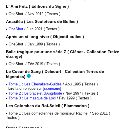
L' Ami Fritz ( Editions du Signe )
• OneShot / Nov 2012 ( Textes )
Anaxiléa ( Les Sculpteurs de Bulles )
•
OneShot
/ Juin 2021 ( Textes )
Après un si long hiver ( Objectif bulles )
• OneShot / Jan 1989 ( Textes )
Balle tragique pour une série Z ( Glénat - Collection Treize
étrange)
• OneShot / Fév 2019 ( Textes )
Le Coeur de Sang ( Delcourt - Collection Terres de
légendes)
•
Tome 1 : Les Chevaliers-Guides
/ Aou 1995 ( Textes )
Lire la chronique sur
[sceneario]
•
Tome 2 : Le bracelet d'Angrbode
/ Nov 1997 ( Textes )
•
Tome 3 : Le masque de Loki
/ Fév 1999 ( Textes )
Les Colombes du Roi-Soleil ( Flammarion )
• Tome 1 : Les comédiennes de monsieur Racine / Sep 2011 (
Textes )
Dark ( Casterman )