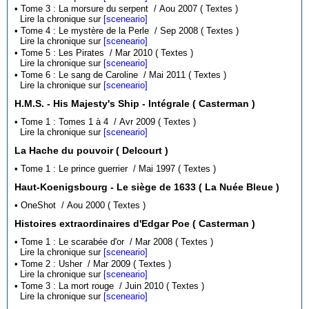
• Tome 3 : La morsure du serpent / Aou 2007 ( Textes )
Lire la chronique sur
[sceneario]
• Tome 4 : Le mystère de la Perle / Sep 2008 ( Textes )
Lire la chronique sur
[sceneario]
• Tome 5 : Les Pirates / Mar 2010 ( Textes )
Lire la chronique sur
[sceneario]
• Tome 6 : Le sang de Caroline / Mai 2011 ( Textes )
Lire la chronique sur
[sceneario]
H.M.S. - His Majesty's Ship - Intégrale ( Casterman )
• Tome 1 : Tomes 1 à 4 / Avr 2009 ( Textes )
Lire la chronique sur
[sceneario]
La Hache du pouvoir ( Delcourt )
• Tome 1 : Le prince guerrier / Mai 1997 ( Textes )
Haut-Koenigsbourg - Le siège de 1633 ( La Nuée Bleue )
• OneShot / Aou 2000 ( Textes )
Histoires extraordinaires d'Edgar Poe ( Casterman )
• Tome 1 : Le scarabée d'or / Mar 2008 ( Textes )
Lire la chronique sur
[sceneario]
• Tome 2 : Usher / Mar 2009 ( Textes )
Lire la chronique sur
[sceneario]
• Tome 3 : La mort rouge / Juin 2010 ( Textes )
Lire la chronique sur
[sceneario]