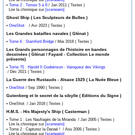
•
Tome 2 : Tomes 5 à 8
/ Jan 2011 ( Textes )
Lire la chronique sur
[sceneario]
Ghost Ship ( Les Sculpteurs de Bulles )
•
OneShot
/ Avr 2023 ( Textes )
( Financé sur Ulule )
Les Grandes batailles navales ( Glénat )
•
Tome 6 : Stamford Bridge
/ Mar 2018 ( Textes )
Les Grands personnages de l'histoire en bandes
dessinées ( Glénat / Fayard - Collection Le monde
présente)
•
Tome 75 : Harold II Godwinson - Vainqueur des Vikings
/ Déc 2021 ( Textes )
La Guerre des Rustauds - Alsace 1525 ( La Nuée Bleue )
•
OneShot
/ Sep 1990 ( Textes )
Gutenberg et le secret de la sibylle ( Editions du Signe )
• OneShot / Jan 2018 ( Textes )
H.M.S. - His Majesty's Ship ( Casterman )
• Tome 1 : Les Naufragés de la Miranda / Jan 2005 ( Textes )
Lire la chronique sur
[sceneario]
• Tome 2 : Capturez la Danaë ! / Aou 2006 ( Textes )
Lire la chronique sur
[sceneario]