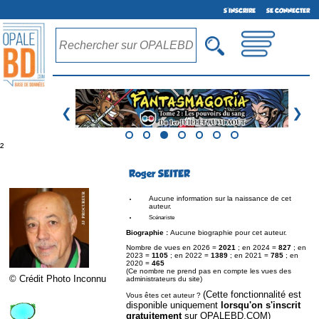
S'INSCRIRE
SE CONNECTER
❮
❯
²
Roger SEITER
Aucune information sur la naissance de cet
auteur.
Scénariste
Biographie :
Aucune biographie pour cet auteur.
Nombre de vues en 2026 =
2021
; en 2024 =
827
; en
2023 =
1105
; en 2022 =
1389
; en 2021 =
785
; en
2020 =
465
(Ce nombre ne prend pas en compte les vues des
© Crédit Photo Inconnu
administrateurs du site)
(Cette fonctionnalité est
Vous êtes cet auteur ?
disponible uniquement
lorsqu'on s'inscrit
gratuitement
sur OPALEBD.COM)