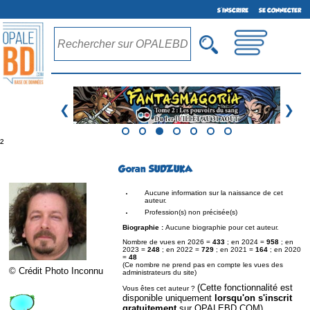
S'INSCRIRE
SE CONNECTER
❮
❯
²
Goran SUDZUKA
Aucune information sur la naissance de cet
auteur.
Profession(s) non précisée(s)
Biographie :
Aucune biographie pour cet auteur.
Nombre de vues en 2026 =
433
; en 2024 =
958
; en
2023 =
248
; en 2022 =
729
; en 2021 =
164
; en 2020
=
48
(Ce nombre ne prend pas en compte les vues des
© Crédit Photo Inconnu
administrateurs du site)
(Cette fonctionnalité est
Vous êtes cet auteur ?
disponible uniquement
lorsqu'on s'inscrit
gratuitement
sur OPALEBD.COM)