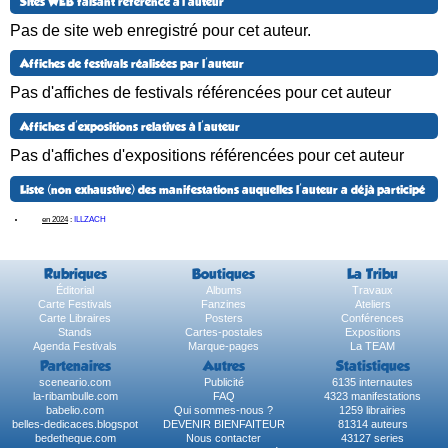
Sites WEB faisant référence à l'auteur
Pas de site web enregistré pour cet auteur.
Affiches de festivals réalisées par l'auteur
Pas d'affiches de festivals référencées pour cet auteur
Affiches d'expositions relatives à l'auteur
Pas d'affiches d'expositions référencées pour cet auteur
Liste (non exhaustive) des manifestations auquelles l'auteur a déjà participé
en 2024
:
ILLZACH
Rubriques
Boutiques
La Tribu
Éditorial
Albums
Travaux
Carte Festivals
Fanzines
Ateliers
Carte Libraires
Posters
Conférences
Stands
Cartes-postales
Expositions
Agenda Festivals
Marque-pages
La TEAM
Partenaires
Autres
Statistiques
sceneario.com
Publicité
6135 internautes
la-ribambulle.com
FAQ
4323 manifestations
babelio.com
Qui sommes-nous ?
1259 librairies
belles-dedicaces.blogspot
DEVENIR BIENFAITEUR
81314 auteurs
bedetheque.com
Nous contacter
43127 series