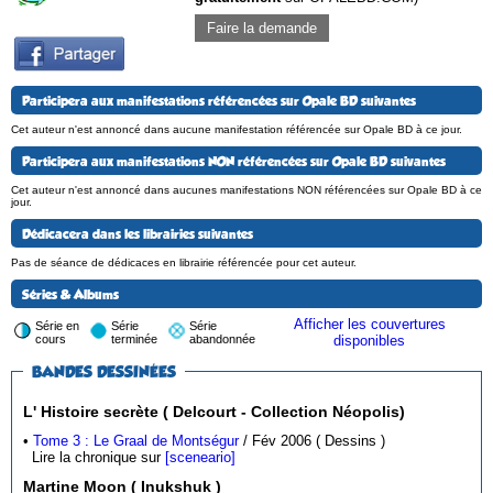
Faire la demande
Participera aux manifestations référencées sur Opale BD suivantes
Cet auteur n'est annoncé dans aucune manifestation référencée sur Opale BD à ce jour.
Participera aux manifestations NON référencées sur Opale BD suivantes
Cet auteur n'est annoncé dans aucunes manifestations NON référencées sur Opale BD à ce
jour.
Dédicacera dans les librairies suivantes
Pas de séance de dédicaces en librairie référencée pour cet auteur.
Séries & Albums
Afficher les couvertures
Série en
Série
Série
cours
terminée
abandonnée
disponibles
BANDES DESSINÉES
L' Histoire secrète ( Delcourt - Collection Néopolis)
•
Tome 3 : Le Graal de Montségur
/ Fév 2006 ( Dessins )
Lire la chronique sur
[sceneario]
Martine Moon ( Inukshuk )